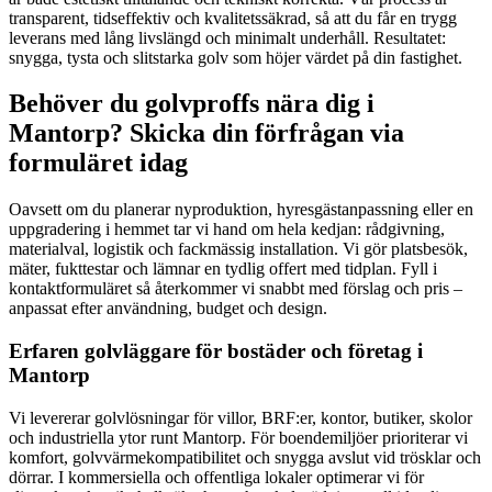
transparent, tidseffektiv och kvalitetssäkrad, så att du får en trygg
leverans med lång livslängd och minimalt underhåll. Resultatet:
snygga, tysta och slitstarka golv som höjer värdet på din fastighet.
Behöver du golvproffs nära dig i
Mantorp? Skicka din förfrågan via
formuläret idag
Oavsett om du planerar nyproduktion, hyresgästanpassning eller en
uppgradering i hemmet tar vi hand om hela kedjan: rådgivning,
materialval, logistik och fackmässig installation. Vi gör platsbesök,
mäter, fukttestar och lämnar en tydlig offert med tidplan. Fyll i
kontaktformuläret så återkommer vi snabbt med förslag och pris –
anpassat efter användning, budget och design.
Erfaren golvläggare för bostäder och företag i
Mantorp
Vi levererar golvlösningar för villor, BRF:er, kontor, butiker, skolor
och industriella ytor runt Mantorp. För boendemiljöer prioriterar vi
komfort, golvvärmekompatibilitet och snygga avslut vid trösklar och
dörrar. I kommersiella och offentliga lokaler optimerar vi för