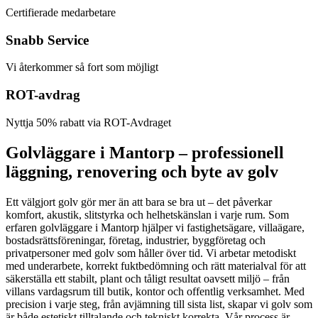
Certifierade medarbetare
Snabb Service
Vi återkommer så fort som möjligt
ROT-avdrag
Nyttja 50% rabatt via ROT-Avdraget
Golvläggare i Mantorp – professionell
läggning, renovering och byte av golv
Ett välgjort golv gör mer än att bara se bra ut – det påverkar
komfort, akustik, slitstyrka och helhetskänslan i varje rum. Som
erfaren golvläggare i Mantorp hjälper vi fastighetsägare, villaägare,
bostadsrättsföreningar, företag, industrier, byggföretag och
privatpersoner med golv som håller över tid. Vi arbetar metodiskt
med underarbete, korrekt fuktbedömning och rätt materialval för att
säkerställa ett stabilt, plant och tåligt resultat oavsett miljö – från
villans vardagsrum till butik, kontor och offentlig verksamhet. Med
precision i varje steg, från avjämning till sista list, skapar vi golv som
är både estetiskt tilltalande och tekniskt korrekta. Vår process är