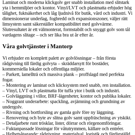
Laminat och moderna klickgolv ger snabb installation med slitstark
yta i hemmiljöer och kontor. Vinyl/LVT och plastmatta erbjuder hög
tålighet, fuktsäkerhet och låg ljudnivå för butik, vård och industri. Vi
dimensionerar underlag, fogbredd och expansionszoner, väljer rätt
limsystem samt säkerställer kompatibilitet med golvvärme.
Slutresultatet är ett välmonterat, formstabilt och snyggt golv som tål
vardagens slitage – och ser lika bra ut år efter år.
Våra golvtjänster i Mantorp
Vi erbjuder en komplett palett av golvlösningar – från första
rådgivning till färdig golvyta – skräddarsytt för bostäder,
kommersiella lokaler och offentliga miljöer.
– Parkett, lamellträ och massiva plank – proffslagd med perfekta
fogar.
– Montering av laminat och klicksystem med snabb, ren installation.
– Vinyl, LVT och plastmatta för tuffa ytor i butik och industri.
– Golvläggning i villor, BRF-lägenheter, kontor och publika lokaler.
– Noggrant underarbete: spackling, avjämning och grundning av
undergolv.
– Rivning och bortforsling av gamla golv före ny läggning.
– Renovering och byte av slitna golv samt uppfräschning av ytskikt.
– Detaljarbete runt trösklar, lister, dörrar och rörgenomföringar.
– Fuktanpassade lösningar för våtutrymmen, källare och entréer.
– Helhetsåtagande: rådgivning, materialval, logistik och färdigställd