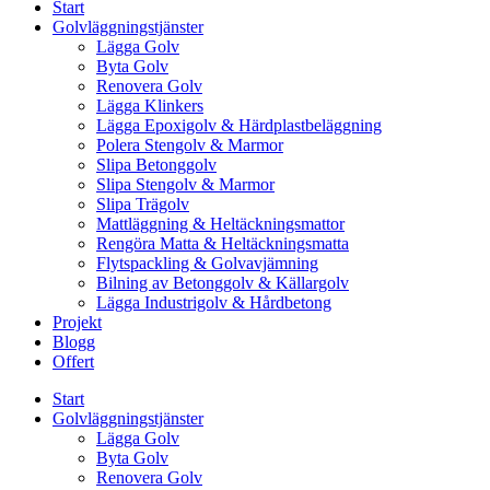
Start
Golvläggningstjänster
Lägga Golv
Byta Golv
Renovera Golv
Lägga Klinkers
Lägga Epoxigolv & Härdplastbeläggning
Polera Stengolv & Marmor
Slipa Betonggolv
Slipa Stengolv & Marmor
Slipa Trägolv
Mattläggning & Heltäckningsmattor
Rengöra Matta & Heltäckningsmatta
Flytspackling & Golvavjämning
Bilning av Betonggolv & Källargolv
Lägga Industrigolv & Hårdbetong
Projekt
Blogg
Offert
Start
Golvläggningstjänster
Lägga Golv
Byta Golv
Renovera Golv