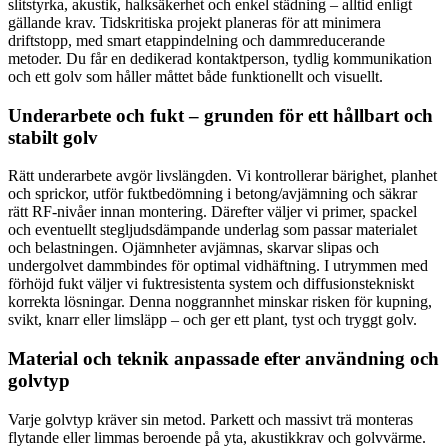
slitstyrka, akustik, halksäkerhet och enkel städning – alltid enligt
gällande krav. Tidskritiska projekt planeras för att minimera
driftstopp, med smart etappindelning och dammreducerande
metoder. Du får en dedikerad kontaktperson, tydlig kommunikation
och ett golv som håller måttet både funktionellt och visuellt.
Underarbete och fukt – grunden för ett hållbart och
stabilt golv
Rätt underarbete avgör livslängden. Vi kontrollerar bärighet, planhet
och sprickor, utför fuktbedömning i betong/avjämning och säkrar
rätt RF-nivåer innan montering. Därefter väljer vi primer, spackel
och eventuellt stegljudsdämpande underlag som passar materialet
och belastningen. Ojämnheter avjämnas, skarvar slipas och
undergolvet dammbindes för optimal vidhäftning. I utrymmen med
förhöjd fukt väljer vi fuktresistenta system och diffusionstekniskt
korrekta lösningar. Denna noggrannhet minskar risken för kupning,
svikt, knarr eller limsläpp – och ger ett plant, tyst och tryggt golv.
Material och teknik anpassade efter användning och
golvtyp
Varje golvtyp kräver sin metod. Parkett och massivt trä monteras
flytande eller limmas beroende på yta, akustikkrav och golvvärme.