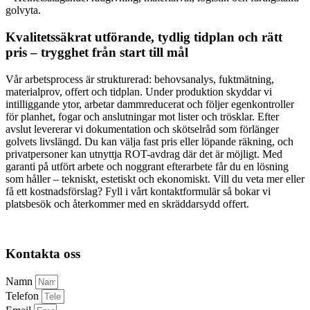
golvyta.
Kvalitetssäkrat utförande, tydlig tidplan och rätt
pris – trygghet från start till mål
Vår arbetsprocess är strukturerad: behovsanalys, fuktmätning,
materialprov, offert och tidplan. Under produktion skyddar vi
intilliggande ytor, arbetar dammreducerat och följer egenkontroller
för planhet, fogar och anslutningar mot lister och trösklar. Efter
avslut levererar vi dokumentation och skötselråd som förlänger
golvets livslängd. Du kan välja fast pris eller löpande räkning, och
privatpersoner kan utnyttja ROT-avdrag där det är möjligt. Med
garanti på utfört arbete och noggrant efterarbete får du en lösning
som håller – tekniskt, estetiskt och ekonomiskt. Vill du veta mer eller
få ett kostnadsförslag? Fyll i vårt kontaktformulär så bokar vi
platsbesök och återkommer med en skräddarsydd offert.
Kontakta oss
Namn
Telefon