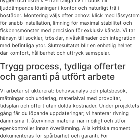
hygien och estetik – från tåliga LVT i butik till
ljuddämpande lösningar i kontor och naturligt trä i
bostäder. Montering väljs efter behov: klick med låssystem
för snabb installation, limning för maximal stabilitet och
fiskbensmönster med precision för exklusiv känsla. Vi tar
hänsyn till socklar, trösklar, nivåskillnader och integration
med befintliga ytor. Slutresultatet blir en enhetlig helhet
där komfort, hållbarhet och uttryck samspelar.
Trygg process, tydliga offerter
och garanti på utfört arbete
Vi arbetar strukturerat: behovsanalys och platsbesök,
mätningar och underlag, materialval med provbitar,
tidsplan och offert utan dolda kostnader. Under projektets
gång får du löpande uppdateringar; vi hanterar rivning
dammsmart, återvinner material när möjligt och utför
egenkontroller innan överlämning. Alla kritiska moment
dokumenteras för spårbarhet och garanti. För