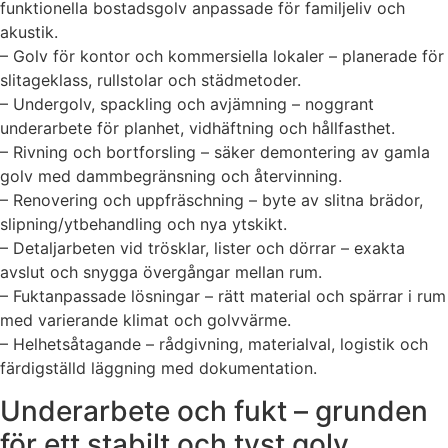
funktionella bostadsgolv anpassade för familjeliv och
akustik.
– Golv för kontor och kommersiella lokaler – planerade för
slitageklass, rullstolar och städmetoder.
– Undergolv, spackling och avjämning – noggrant
underarbete för planhet, vidhäftning och hållfasthet.
– Rivning och bortforsling – säker demontering av gamla
golv med dammbegränsning och återvinning.
– Renovering och uppfräschning – byte av slitna brädor,
slipning/ytbehandling och nya ytskikt.
– Detaljarbeten vid trösklar, lister och dörrar – exakta
avslut och snygga övergångar mellan rum.
– Fuktanpassade lösningar – rätt material och spärrar i rum
med varierande klimat och golvvärme.
– Helhetsåtagande – rådgivning, materialval, logistik och
färdigställd läggning med dokumentation.
Underarbete och fukt – grunden
för ett stabilt och tyst golv