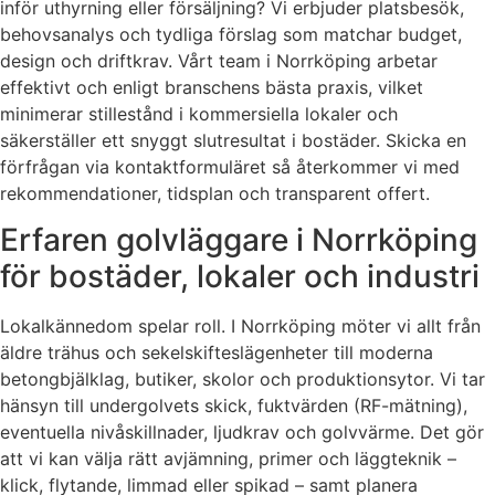
inför uthyrning eller försäljning? Vi erbjuder platsbesök,
behovsanalys och tydliga förslag som matchar budget,
design och driftkrav. Vårt team i Norrköping arbetar
effektivt och enligt branschens bästa praxis, vilket
minimerar stillestånd i kommersiella lokaler och
säkerställer ett snyggt slutresultat i bostäder. Skicka en
förfrågan via kontaktformuläret så återkommer vi med
rekommendationer, tidsplan och transparent offert.
Erfaren golvläggare i Norrköping
för bostäder, lokaler och industri
Lokalkännedom spelar roll. I Norrköping möter vi allt från
äldre trähus och sekelskifteslägenheter till moderna
betongbjälklag, butiker, skolor och produktionsytor. Vi tar
hänsyn till undergolvets skick, fuktvärden (RF-mätning),
eventuella nivåskillnader, ljudkrav och golvvärme. Det gör
att vi kan välja rätt avjämning, primer och läggteknik –
klick, flytande, limmad eller spikad – samt planera