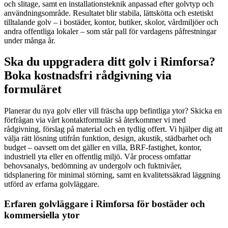
och slitage, samt en installationsteknik anpassad efter golvtyp och
användningsområde. Resultatet blir stabila, lättskötta och estetiskt
tilltalande golv – i bostäder, kontor, butiker, skolor, vårdmiljöer och
andra offentliga lokaler – som står pall för vardagens påfrestningar
under många år.
Ska du uppgradera ditt golv i Rimforsa?
Boka kostnadsfri rådgivning via
formuläret
Planerar du nya golv eller vill fräscha upp befintliga ytor? Skicka en
förfrågan via vårt kontaktformulär så återkommer vi med
rådgivning, förslag på material och en tydlig offert. Vi hjälper dig att
välja rätt lösning utifrån funktion, design, akustik, städbarhet och
budget – oavsett om det gäller en villa, BRF-fastighet, kontor,
industriell yta eller en offentlig miljö. Vår process omfattar
behovsanalys, bedömning av undergolv och fuktnivåer,
tidsplanering för minimal störning, samt en kvalitetssäkrad läggning
utförd av erfarna golvläggare.
Erfaren golvläggare i Rimforsa för bostäder och
kommersiella ytor