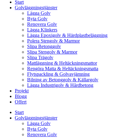
Start
Golvläggningstjänster
Lägga Golv
Byta Golv
Renovera Golv
Lägga Klinkers
Lägga Epoxigolv & Härdplastbeläggning
Polera Stengolv & Marmor
Slipa Betonggolv
Slipa Stengolv & Marmor
Slipa Trägolv
Mattläggning & Heltäckningsmattor
Rengöra Matta & Heltäckningsmatta
Flytspackling & Golvavjämning
Bilning av Betonggolv & Källargolv
Lägga Industrigolv & Hårdbetong
Projekt
Blogg
Offert
Start
Golvläggningstjänster
Lägga Golv
Byta Golv
Renovera Golv