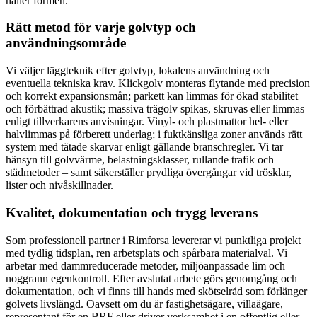
håller formen.
Rätt metod för varje golvtyp och
användningsområde
Vi väljer läggteknik efter golvtyp, lokalens användning och
eventuella tekniska krav. Klickgolv monteras flytande med precision
och korrekt expansionsmån; parkett kan limmas för ökad stabilitet
och förbättrad akustik; massiva trägolv spikas, skruvas eller limmas
enligt tillverkarens anvisningar. Vinyl- och plastmattor hel- eller
halvlimmas på förberett underlag; i fuktkänsliga zoner används rätt
system med tätade skarvar enligt gällande branschregler. Vi tar
hänsyn till golvvärme, belastningsklasser, rullande trafik och
städmetoder – samt säkerställer prydliga övergångar vid trösklar,
lister och nivåskillnader.
Kvalitet, dokumentation och trygg leverans
Som professionell partner i Rimforsa levererar vi punktliga projekt
med tydlig tidsplan, ren arbetsplats och spårbara materialval. Vi
arbetar med dammreducerade metoder, miljöanpassade lim och
noggrann egenkontroll. Efter avslutat arbete görs genomgång och
dokumentation, och vi finns till hands med skötselråd som förlänger
golvets livslängd. Oavsett om du är fastighetsägare, villaägare,
representant för en BRF eller driver verksamhet i en offentlig eller