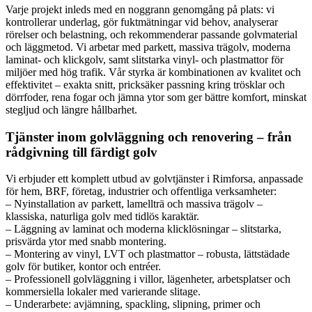
Varje projekt inleds med en noggrann genomgång på plats: vi
kontrollerar underlag, gör fuktmätningar vid behov, analyserar
rörelser och belastning, och rekommenderar passande golvmaterial
och läggmetod. Vi arbetar med parkett, massiva trägolv, moderna
laminat- och klickgolv, samt slitstarka vinyl- och plastmattor för
miljöer med hög trafik. Vår styrka är kombinationen av kvalitet och
effektivitet – exakta snitt, pricksäker passning kring trösklar och
dörrfoder, rena fogar och jämna ytor som ger bättre komfort, minskat
stegljud och längre hållbarhet.
Tjänster inom golvläggning och renovering – från
rådgivning till färdigt golv
Vi erbjuder ett komplett utbud av golvtjänster i Rimforsa, anpassade
för hem, BRF, företag, industrier och offentliga verksamheter:
– Nyinstallation av parkett, lamellträ och massiva trägolv –
klassiska, naturliga golv med tidlös karaktär.
– Läggning av laminat och moderna klicklösningar – slitstarka,
prisvärda ytor med snabb montering.
– Montering av vinyl, LVT och plastmattor – robusta, lättstädade
golv för butiker, kontor och entréer.
– Professionell golvläggning i villor, lägenheter, arbetsplatser och
kommersiella lokaler med varierande slitage.
– Underarbete: avjämning, spackling, slipning, primer och