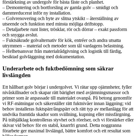
förstärkning av undergolv för bästa fäste och planhet.
– Demontering och bortforsling av gamla golv – smidigt och
dammreducerat inför ny installation.
– Golvrenovering och byte av slitna ytskikt – återställning av
utseende och funktion med minsta möjliga driftstopp.
– Detaljarbete runt lister, trösklar, rör och dörrar – exakt passform
och snygga avslut.
– Fuktsäkrade golvalternativ för kök, entréer och andra utsatta
utrymmen – material och metoder som tål vardagens belastning.
– Helhetsansvar från materialrådgivning och logistik till färdig,
besiktad golvläggning med dokumentation.
Underarbete och fuktbedömning som säkrar
livslängden
Ett hållbart golv börjar i undergolvet. Vi rätar upp ojämnheter, fyller
nivåskillnader och skapar rätt bärighet med avjämningsmassor och
primer som är anpassade till materialet ovanpå. På betong genomför
vi RF-mätningar och säkerställer rätt fuktnivåer innan läggning; vid
behov installeras fuktspärr/ångspärr och rätt typ av mellanlägg för att
undvika framtida skador som svällning, kupning eller missfärgning.
På träbjälklag kontrolleras styvhet och rörelser, och vi förstärker eller
skivar vid behov för en stabil, knarrfri grund. Detta noggranna
förarbete ger maximal livslängd, bättre komfort och ett resultat som