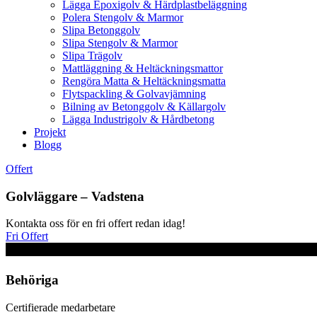
Lägga Epoxigolv & Härdplastbeläggning
Polera Stengolv & Marmor
Slipa Betonggolv
Slipa Stengolv & Marmor
Slipa Trägolv
Mattläggning & Heltäckningsmattor
Rengöra Matta & Heltäckningsmatta
Flytspackling & Golvavjämning
Bilning av Betonggolv & Källargolv
Lägga Industrigolv & Hårdbetong
Projekt
Blogg
Offert
Golvläggare – Vadstena
Kontakta oss för en fri offert redan idag!
Fri Offert
Behöriga
Certifierade medarbetare