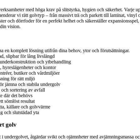
 verksamheter med höga krav på slitstyrka, hygien och säkerhet. Varje 
erar vi rätt golvtyp – från massivt trä och parkett till laminat, vinyl
lister och dörrfoder för en perfekt helhet och säkerställer expansionssp
din vision.
a en komplett lösning utifrån dina behov, ytor och förutsättningar.
d, slipbar för lång livslängd
 underkonstruktion och ytbehandling
m, hyreslägenheter och kontor
entréer, butiker och vårdmiljöer
ning för rätt miljö
ör jämna och stabila undergolv
och sortering av avfall
te där det behövs
tt sömlöst resultat
ta, källare och golvvärme
ng och slutstädad yta
rt golv
nhet i undergolvet, åtgärdar svikt och ojämnheter med avjämningsmassa 