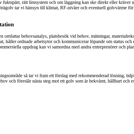
spärr, rätt limsystem och om läggning kan ske direkt eller kräver ut
trägolv tar vi hänsyn till klimat, RF-nivåer och eventuell golvvärme för 
tation
Den omfattar behovsanalys, platsbesök vid behov, mätningar, materialrek
, håller ordnade arbetsytor och kommunicerar löpande om status och even
ommersiella uppdrag kan vi samordna med andra entreprenörer och planera
ingsområde så tar vi fram ett förslag med rekommenderad lösning, tidp
ov och föreslår nästa steg mot ett golv som är bekvämt, hållbart och este