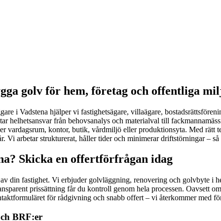
gga golv för hem, företag och offentliga mil
gare i Vadstena hjälper vi fastighetsägare, villaägare, bostadsrättsfören
ar helhetsansvar från behovsanalys och materialval till fackmannamässig
ler vardagsrum, kontor, butik, vårdmiljö eller produktionsyta. Med rätt
Vi arbetar strukturerat, håller tider och minimerar driftstörningar – så att d
na? Skicka en offertförfrågan idag
ket av din fastighet. Vi erbjuder golvläggning, renovering och golvbyte 
ransparent prissättning får du kontroll genom hela processen. Oavsett om
 kontaktformuläret för rådgivning och snabb offert – vi återkommer med fö
 och BRF:er