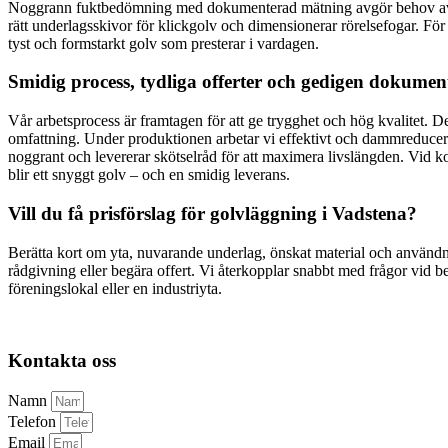
Noggrann fuktbedömning med dokumenterad mätning avgör behov av fukt
rätt underlagsskivor för klickgolv och dimensionerar rörelsefogar. För 
tyst och formstarkt golv som presterar i vardagen.
Smidig process, tydliga offerter och gedigen dokumen
Vår arbetsprocess är framtagen för att ge trygghet och hög kvalitet. 
omfattning. Under produktionen arbetar vi effektivt och dammreducerat
noggrant och levererar skötselråd för att maximera livslängden. Vid k
blir ett snyggt golv – och en smidig leverans.
Vill du få prisförslag för golvläggning i Vadstena?
Berätta kort om yta, nuvarande underlag, önskat material och användn
rådgivning eller begära offert. Vi återkopplar snabbt med frågor vid beh
föreningslokal eller en industriyta.
Kontakta oss
Namn
Telefon
Email