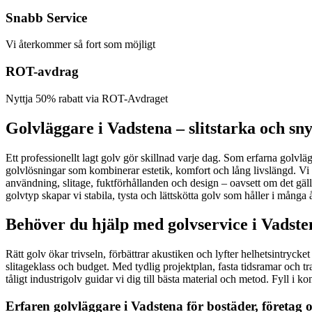
Snabb Service
Vi återkommer så fort som möjligt
ROT-avdrag
Nyttja 50% rabatt via ROT-Avdraget
Golvläggare i Vadstena – slitstarka och sny
Ett professionellt lagt golv gör skillnad varje dag. Som erfarna golvläg
golvlösningar som kombinerar estetik, komfort och lång livslängd. Vi t
användning, slitage, fuktförhållanden och design – oavsett om det gäl
golvtyp skapar vi stabila, tysta och lättskötta golv som håller i många år. 
Behöver du hjälp med golvservice i Vadste
Rätt golv ökar trivseln, förbättrar akustiken och lyfter helhetsintryc
slitageklass och budget. Med tydlig projektplan, fasta tidsramar och t
tåligt industrigolv guidar vi dig till bästa material och metod. Fyll i
Erfaren golvläggare i Vadstena för bostäder, företag