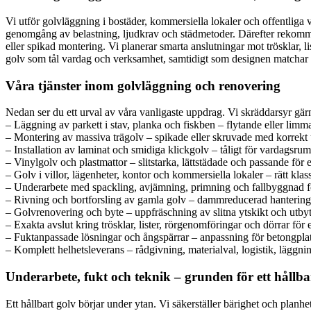
Vi utför golvläggning i bostäder, kommersiella lokaler och offentliga
genomgång av belastning, ljudkrav och städmetoder. Därefter rekommend
eller spikad montering. Vi planerar smarta anslutningar mot trösklar, 
golv som tål vardag och verksamhet, samtidigt som designen matchar 
Våra tjänster inom golvläggning och renovering
Nedan ser du ett urval av våra vanligaste uppdrag. Vi skräddarsyr gärn
– Läggning av parkett i stav, planka och fiskben – flytande eller limma
– Montering av massiva trägolv – spikade eller skruvade med korrekt
– Installation av laminat och smidiga klickgolv – tåligt för vardagsru
– Vinylgolv och plastmattor – slitstarka, lättstädade och passande för 
– Golv i villor, lägenheter, kontor och kommersiella lokaler – rätt klass
– Underarbete med spackling, avjämning, primning och fallbyggnad f
– Rivning och bortforsling av gamla golv – dammreducerad hantering 
– Golvrenovering och byte – uppfräschning av slitna ytskikt och utby
– Exakta avslut kring trösklar, lister, rörgenomföringar och dörrar för e
– Fuktanpassade lösningar och ångspärrar – anpassning för betongplat
– Komplett helhetsleverans – rådgivning, materialval, logistik, läggni
Underarbete, fukt och teknik – grunden för ett hållba
Ett hållbart golv börjar under ytan. Vi säkerställer bärighet och pla