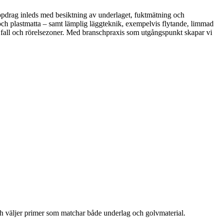
uppdrag inleds med besiktning av underlaget, fuktmätning och
 och plastmatta – samt lämplig läggteknik, exempelvis flytande, limmad
el, fall och rörelsezoner. Med branschpraxis som utgångspunkt skapar vi
och väljer primer som matchar både underlag och golvmaterial.