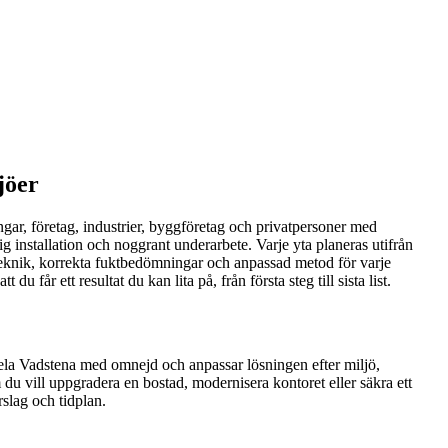
jöer
ingar, företag, industrier, byggföretag och privatpersoner med
 installation och noggrant underarbete. Varje yta planeras utifrån
 teknik, korrekta fuktbedömningar och anpassad metod för varje
u får ett resultat du kan lita på, från första steg till sista list.
i hela Vadstena med omnejd och anpassar lösningen efter miljö,
 du vill uppgradera en bostad, modernisera kontoret eller säkra ett
rslag och tidplan.