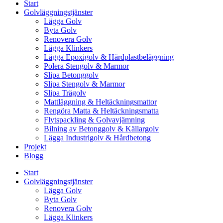
Start
Golvläggningstjänster
Lägga Golv
Byta Golv
Renovera Golv
Lägga Klinkers
Lägga Epoxigolv & Härdplastbeläggning
Polera Stengolv & Marmor
Slipa Betonggolv
Slipa Stengolv & Marmor
Slipa Trägolv
Mattläggning & Heltäckningsmattor
Rengöra Matta & Heltäckningsmatta
Flytspackling & Golvavjämning
Bilning av Betonggolv & Källargolv
Lägga Industrigolv & Hårdbetong
Projekt
Blogg
Start
Golvläggningstjänster
Lägga Golv
Byta Golv
Renovera Golv
Lägga Klinkers