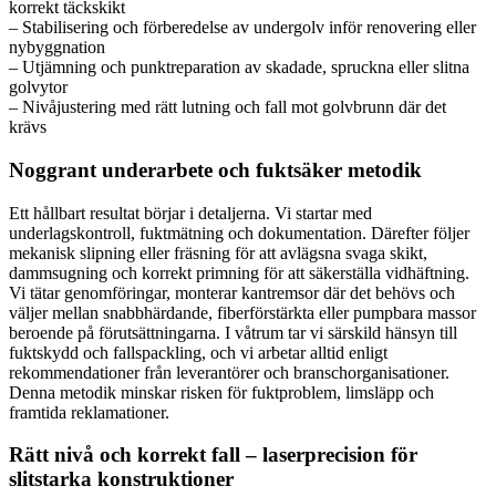
korrekt täckskikt
– Stabilisering och förberedelse av undergolv inför renovering eller
nybyggnation
– Utjämning och punktreparation av skadade, spruckna eller slitna
golvytor
– Nivåjustering med rätt lutning och fall mot golvbrunn där det
krävs
Noggrant underarbete och fuktsäker metodik
Ett hållbart resultat börjar i detaljerna. Vi startar med
underlagskontroll, fuktmätning och dokumentation. Därefter följer
mekanisk slipning eller fräsning för att avlägsna svaga skikt,
dammsugning och korrekt primning för att säkerställa vidhäftning.
Vi tätar genomföringar, monterar kantremsor där det behövs och
väljer mellan snabbhärdande, fiberförstärkta eller pumpbara massor
beroende på förutsättningarna. I våtrum tar vi särskild hänsyn till
fuktskydd och fallspackling, och vi arbetar alltid enligt
rekommendationer från leverantörer och branschorganisationer.
Denna metodik minskar risken för fuktproblem, limsläpp och
framtida reklamationer.
Rätt nivå och korrekt fall – laserprecision för
slitstarka konstruktioner