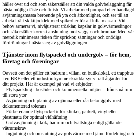
håller över tid och som säkerställer att din valda golvbeläggning får
bästa möjliga fäste och finish. Vi arbetar med pumpad eller handlagd
avjämningsmassa beroende på yta och åtkomlighet, och ser till att
arbeta i rätt skikttjocklek med spikroller för att lufta massan. Vid
behov armerar vi, nivåjusterar trösklar, kapslar in golvvärmeslingor
och säkerställer korrekt anslutning mot väggar och brunnar. Med vår
metodik minimeras risken för sprickor, sättningar och onödiga
fördröjningar i nästa steg av golvläggningen.
Tjänster inom flytspackel och undergolv – för hem,
företag och föreningar
Oavsett om det gäller ett badrum i villan, en butikslokal, ett trapphus
i en BRF eller ett industriutrymme skräddarsyr vi rätt åtgärder för
ditt projekt. Här är exempel på vad vi erbjuder:
– Flytspackling i bostäder och kommersiella miljöer – från små rum
till stora ytor
– Avjämning och planing av ojämna eller råa betonggolv med
dokumenterad tolerans
– Förberedande flytspackel inför klinker, parkett, vinyl eller
plastmatta för optimal vidhäftning
– Golvavjämning i kök, badrum och tvättstuga enligt gällande
våtrumskrav
– Ingjutning och omslutning av golvvärme med jämn fördelning och