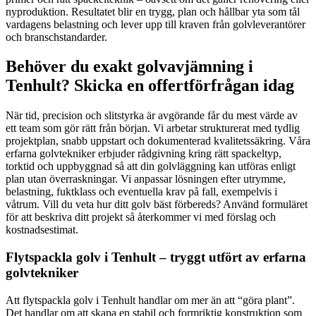
nyproduktion. Resultatet blir en trygg, plan och hållbar yta som tål
vardagens belastning och lever upp till kraven från golvleverantörer
och branschstandarder.
Behöver du exakt golvavjämning i
Tenhult? Skicka en offertförfrågan idag
När tid, precision och slitstyrka är avgörande får du mest värde av
ett team som gör rätt från början. Vi arbetar strukturerat med tydlig
projektplan, snabb uppstart och dokumenterad kvalitetssäkring. Våra
erfarna golvtekniker erbjuder rådgivning kring rätt spackeltyp,
torktid och uppbyggnad så att din golvläggning kan utföras enligt
plan utan överraskningar. Vi anpassar lösningen efter utrymme,
belastning, fuktklass och eventuella krav på fall, exempelvis i
våtrum. Vill du veta hur ditt golv bäst förbereds? Använd formuläret
för att beskriva ditt projekt så återkommer vi med förslag och
kostnadsestimat.
Flytspackla golv i Tenhult – tryggt utfört av erfarna
golvtekniker
Att flytspackla golv i Tenhult handlar om mer än att “göra plant”.
Det handlar om att skapa en stabil och formriktig konstruktion som