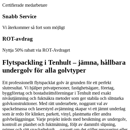
Certifierade medarbetare
Snabb Service
Vi återkommer så fort som möjligt
ROT-avdrag
Nyttja 50% rabatt via ROT-Avdraget
Flytspackling i Tenhult – jämna, hållbara
undergolv för alla golvtyper
Ett professionellt flytspacklat golv är grunden för ett perfekt
slutresultat. Vi hjälper privatpersoner, fastighetsägare, företag,
byggföretag och bostadsrättsföreningar i Tenhult med exakt
nivåutjämning och fuktsäkra metoder som ger stabila och slitstarka
golvkonstruktioner. Med rätt underarbete, noggrant val av
spackelmassa och laserstyrd avjämning skapar vi ett jämnt underlag
som är redo för klinker, parkett, vinyl, plastmatta eller andra
golvbeläggningar. Varje projekt inleds med besiktning av undergolv,
kontroll av planhet och fuktmätning, följt av dammfri slipning,
primer och rätt spackelteknik – oavsett om det gäller renovering eller