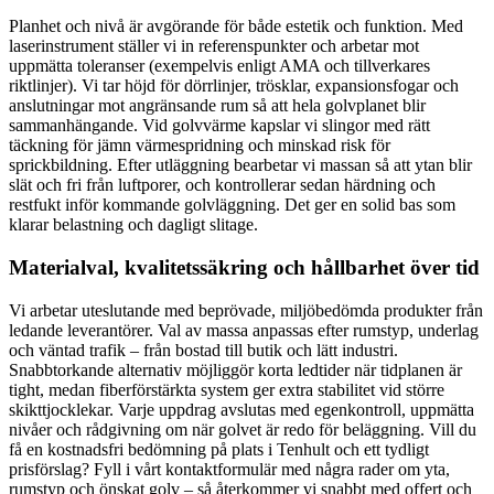
Planhet och nivå är avgörande för både estetik och funktion. Med
laserinstrument ställer vi in referenspunkter och arbetar mot
uppmätta toleranser (exempelvis enligt AMA och tillverkares
riktlinjer). Vi tar höjd för dörrlinjer, trösklar, expansionsfogar och
anslutningar mot angränsande rum så att hela golvplanet blir
sammanhängande. Vid golvvärme kapslar vi slingor med rätt
täckning för jämn värmespridning och minskad risk för
sprickbildning. Efter utläggning bearbetar vi massan så att ytan blir
slät och fri från luftporer, och kontrollerar sedan härdning och
restfukt inför kommande golvläggning. Det ger en solid bas som
klarar belastning och dagligt slitage.
Materialval, kvalitetssäkring och hållbarhet över tid
Vi arbetar uteslutande med beprövade, miljöbedömda produkter från
ledande leverantörer. Val av massa anpassas efter rumstyp, underlag
och väntad trafik – från bostad till butik och lätt industri.
Snabbtorkande alternativ möjliggör korta ledtider när tidplanen är
tight, medan fiberförstärkta system ger extra stabilitet vid större
skikttjocklekar. Varje uppdrag avslutas med egenkontroll, uppmätta
nivåer och rådgivning om när golvet är redo för beläggning. Vill du
få en kostnadsfri bedömning på plats i Tenhult och ett tydligt
prisförslag? Fyll i vårt kontaktformulär med några rader om yta,
rumstyp och önskat golv – så återkommer vi snabbt med offert och