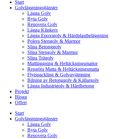
Start
Golvläggningstjänster
Lägga Golv
Byta Golv
Renovera Golv
Lägga Klinkers
Lägga Epoxigolv & Härdplastbeläggning
Polera Stengolv & Marmor
Slipa Betonggolv
Slipa Stengolv & Marmor
Slipa Trägolv
Mattläggning & Heltäckningsmattor
Rengöra Matta & Heltäckningsmatta
Flytspackling & Golvavjämning
Bilning av Betonggolv & Källargolv
Lägga Industrigolv & Hårdbetong
Projekt
Blogg
Offert
Start
Golvläggningstjänster
Lägga Golv
Byta Golv
Renovera Golv