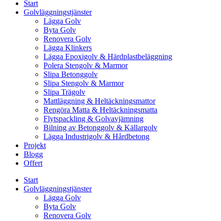
Start
Golvläggningstjänster
Lägga Golv
Byta Golv
Renovera Golv
Lägga Klinkers
Lägga Epoxigolv & Härdplastbeläggning
Polera Stengolv & Marmor
Slipa Betonggolv
Slipa Stengolv & Marmor
Slipa Trägolv
Mattläggning & Heltäckningsmattor
Rengöra Matta & Heltäckningsmatta
Flytspackling & Golvavjämning
Bilning av Betonggolv & Källargolv
Lägga Industrigolv & Hårdbetong
Projekt
Blogg
Offert
Start
Golvläggningstjänster
Lägga Golv
Byta Golv
Renovera Golv