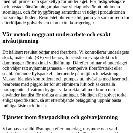
med rätt primer och spackeltyp för underlaget. För fastighetsägare
och bostadsrättsföreningar planerar vi etappvis för att minimera
störningar, och för byggföretag samordnar vi tidigt i produktionen
för smidiga flöden. Resultatet blir en stabil, jämn yta som är redo för
efterföljande golvarbeten utan extra korrigeringar.
Vår metod: noggrant underarbete och exakt
nivåutjämning
Ett hållbart resultat börjar med förarbete. Vi kontrollerar underlagets
skick, mäter fukt (RF) vid behov, fräser/slipar svaga skikt och
dammsuger för maximal vidhäftning. Därefter primar vi underlaget
och väljer rätt avjämningsmassa – exempelvis fiberförstärkt eller
snabbhärdande flytspackel – beroende på miljö och belastning.
Massan blandas kontrollerat och pumpas ut, nivåsätts med laser och
bearbetas med piggroller för att eliminera luft och säkerställa
homogenitet. I våtrum bygger vi korrekta fall mot brunn och
använder kantlist för rörliga anslutningar. Slutligen får golvet torka
enligt specifikation, så att efterföljande beläggning uppnår bästa
möjliga fäste och finish.
Tjänster inom flytspackling och golvavjämning
Vi anpassar alltid lösningen efter underlag, utrymme och vald