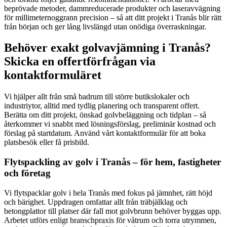
beprövade metoder, dammreducerade produkter och laseravvägning
för millimeternoggrann precision – så att ditt projekt i Tranås blir rätt
från början och ger lång livslängd utan onödiga överraskningar.
Behöver exakt golvavjämning i Tranås?
Skicka en offertförfrågan via
kontaktformuläret
Vi hjälper allt från små badrum till större butikslokaler och
industriytor, alltid med tydlig planering och transparent offert.
Berätta om ditt projekt, önskad golvbeläggning och tidplan – så
återkommer vi snabbt med lösningsförslag, preliminär kostnad och
förslag på startdatum. Använd vårt kontaktformulär för att boka
platsbesök eller få prisbild.
Flytspackling av golv i Tranås – för hem, fastigheter
och företag
Vi flytspacklar golv i hela Tranås med fokus på jämnhet, rätt höjd
och bärighet. Uppdragen omfattar allt från träbjälklag och
betongplattor till platser där fall mot golvbrunn behöver byggas upp.
Arbetet utförs enligt branschpraxis för våtrum och torra utrymmen,