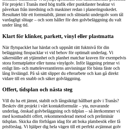
För projekt i Tranås med hög trafik eller punktlaster beaktar vi
påverkan från inredning och maskiner redan i planeringsskedet.
Resultatet blir ett formstabilt, jämnt och slitstarkt undergolv som tål
vardagligt slitage – och som håller för den golvbeläggning du valt
under lång tid.
Klart för klinker, parkett, vinyl eller plastmatta
När flytspacklet har härdat och uppnått rätt fuktnivå för din
beläggning finspacklar vi vid behov för optimalt underlag. Vi
säkerställer att ytjämnhet och planhet matchar kraven för exempelvis
stora formatplattor eller tunna vinylgolv. Inför läggning primar vi
enligt lim- och matteleverantörens anvisningar för bästa fäste och
lång livslängd. På så sätt slipper du efterarbete och kan gå direkt
vidare till en snabb och säker golvläggning.
Offert, tidsplan och nästa steg
Vill du ha ett jämnt, stabilt och långsiktigt hållbart golv i Tranås?
Beskriv ditt projekt i vårt kontaktformulär – yta, nuvarande
underlag, önskad golvbeläggning och tidplan – så återkommer vi
med kostnadsfri offert, rekommenderad metod och preliminär
tidsplan. Skicka din förfrågan idag för att boka platsbesök eller få
prisförslag. Vi hjälper dig hela vägen till ett perfekt avjämnat golv