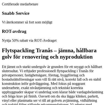
Certifierade medarbetare
Snabb Service
Vi återkommer så fort som möjligt
ROT-avdrag
Nyttja 50% rabatt via ROT-Avdraget
Flytspackling Tranås – jämna, hållbara
golv för renovering och nyproduktion
Ett jämnt och starkt undergolv är grunden för ett snyggt och hållbart
slutresultat. Vi erbjuder professionell flytspackling i Tranås för
privatpersoner, fastighetsägare, företag, byggföretag och
bostadsrättsföreningar som vill få rätt nivå, korrekt fall och en stabil
konstruktion inför golvläggning. Med fokus på noggrant
underarbete, exakt nivåutjämning och tekniskt korrekta
uppbyggnader skapar vi underlag som klarar både vardagsbelastning
och höga krav på finish. Oavsett om du ska lägga klinker, parkett,
vinyl eller plastmatta ser vi till att golvets avjämning, vidhäftning
och torktid följer gällande rekommendationer. Vi arbetar med