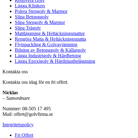
Renovera Golv
Lägga Klinkers
Polera Stengolv & Marmor
Slipa Betonggolv
Slipa Stengolv & Marmor
Slipa Trägolv
Mattläggning & Heltäckningsmattor
Rengöra Matta & Heltäckningsmatta
Flytspackling & Golvavjämning
Bilning av Betonggolv & Källargolv
Lägga Industrigolv & Hårdbetong
Lägga Epoxigolv & Härdplastbeläggning
Kontakta oss
Kontakta oss idag för en fri offert.
Nicklas
–
Samordnare
Nummer: 08-505 17 495
Mail: offert@golvfirma.se
Integritetspolicy
Fri Offert