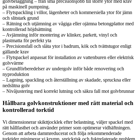
golvbeläggning – från små precisionsjobb till större ytor med krav
på maskinell pumpning.
– Flytspackling i villor, lägenheter och kommersiella ytor för jämn
och slitstark grund
– Rätning och utjämning av vågiga eller ojämna betongplattor med
kontrollerad höjdsättning
– Avjämning inför montering av klinker, parkett, vinyl och
plastmatta för perfekt yta
– Precisionsfall och släta ytor i badrum, kök och tvättstugor enligt
gällande krav
– Flytspackel anpassat för installation av vattenburen eller elektrisk
golvvärme
– Grundförberedelser av undergolv inför både renovering och
nyproduktion
– Lagning, spackling och återställning av skadade, spruckna eller
nedslitna golv
– Nivåjustering med korrekt lutning och säkra fall mot golvbrunnar
Hållbara golvkonstruktioner med rätt material och
kontrollerad torktid
Vi dimensionerar skikttjocklek efter belastning, väljer spackel med
rätt hållfasthet och använder primer som optimerar vidhäftningen.
Genom att arbeta dammreducerat och följa rekommenderade
torktider minimerar vi krymp, sprickrisk och fuktrelaterade problem.