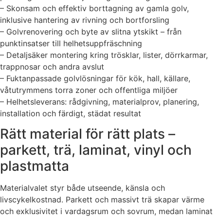
– Skonsam och effektiv borttagning av gamla golv,
inklusive hantering av rivning och bortforsling
– Golvrenovering och byte av slitna ytskikt – från
punktinsatser till helhetsuppfräschning
– Detaljsäker montering kring trösklar, lister, dörrkarmar,
trappnosar och andra avslut
– Fuktanpassade golvlösningar för kök, hall, källare,
våtutrymmens torra zoner och offentliga miljöer
– Helhetsleverans: rådgivning, materialprov, planering,
installation och färdigt, städat resultat
Rätt material för rätt plats –
parkett, trä, laminat, vinyl och
plastmatta
Materialvalet styr både utseende, känsla och
livscykelkostnad. Parkett och massivt trä skapar värme
och exklusivitet i vardagsrum och sovrum, medan laminat