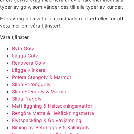
typer av golv, som vänder oss till alla typer av kunder.
Hör av dig till oss för en kostnadsfri offert eller för att
veta mer om våra tjänster!
Våra tjänster
Byta Golv
Lägga Golv
Renovera Golv
Lägga Klinkers
Polera Stengolv & Marmor
Slipa Betonggolv
Slipa Stengolv & Marmor
Slipa Trägolv
Mattläggning & Heltäckningsmattor
Rengöra Matta & Heltäckningsmatta
Flytspackling & Golvavjämning
Bilning av Betonggolv & Källargolv