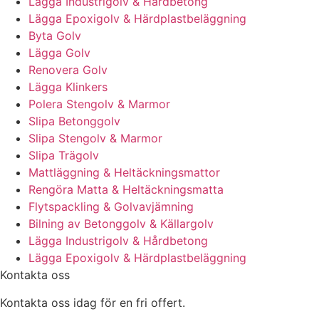
Lägga Industrigolv & Hårdbetong
Lägga Epoxigolv & Härdplastbeläggning
Byta Golv
Lägga Golv
Renovera Golv
Lägga Klinkers
Polera Stengolv & Marmor
Slipa Betonggolv
Slipa Stengolv & Marmor
Slipa Trägolv
Mattläggning & Heltäckningsmattor
Rengöra Matta & Heltäckningsmatta
Flytspackling & Golvavjämning
Bilning av Betonggolv & Källargolv
Lägga Industrigolv & Hårdbetong
Lägga Epoxigolv & Härdplastbeläggning
Kontakta oss
Kontakta oss idag för en fri offert.