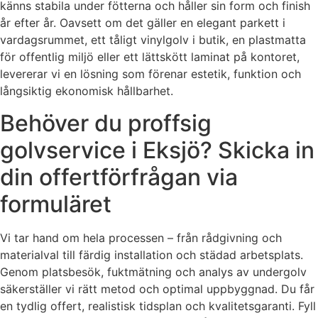
känns stabila under fötterna och håller sin form och finish
år efter år. Oavsett om det gäller en elegant parkett i
vardagsrummet, ett tåligt vinylgolv i butik, en plastmatta
för offentlig miljö eller ett lättskött laminat på kontoret,
levererar vi en lösning som förenar estetik, funktion och
långsiktig ekonomisk hållbarhet.
Behöver du proffsig
golvservice i Eksjö? Skicka in
din offertförfrågan via
formuläret
Vi tar hand om hela processen – från rådgivning och
materialval till färdig installation och städad arbetsplats.
Genom platsbesök, fuktmätning och analys av undergolv
säkerställer vi rätt metod och optimal uppbyggnad. Du får
en tydlig offert, realistisk tidsplan och kvalitetsgaranti. Fyll