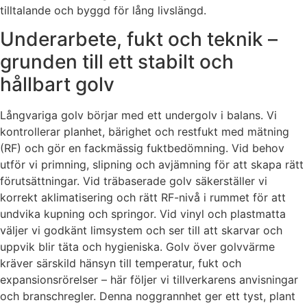
tilltalande och byggd för lång livslängd.
Underarbete, fukt och teknik –
grunden till ett stabilt och
hållbart golv
Långvariga golv börjar med ett undergolv i balans. Vi
kontrollerar planhet, bärighet och restfukt med mätning
(RF) och gör en fackmässig fuktbedömning. Vid behov
utför vi primning, slipning och avjämning för att skapa rätt
förutsättningar. Vid träbaserade golv säkerställer vi
korrekt aklimatisering och rätt RF-nivå i rummet för att
undvika kupning och springor. Vid vinyl och plastmatta
väljer vi godkänt limsystem och ser till att skarvar och
uppvik blir täta och hygieniska. Golv över golvvärme
kräver särskild hänsyn till temperatur, fukt och
expansionsrörelser – här följer vi tillverkarens anvisningar
och branschregler. Denna noggrannhet ger ett tyst, plant