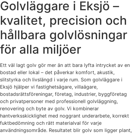
Golvläggare i Eksjö –
kvalitet, precision och
hållbara golvlösningar
för alla miljöer
Ett väl lagt golv gör mer än att bara lyfta intrycket av en
bostad eller lokal – det påverkar komfort, akustik,
slitstyrka och livslängd i varje rum. Som golvläggare i
Eksjö hjälper vi fastighetsägare, villaägare,
bostadsrättsföreningar, företag, industrier, byggföretag
och privatpersoner med professionell golvläggning,
renovering och byte av golv. Vi kombinerar
hantverksskicklighet med noggrant underarbete, korrekt
fuktbedömning och rätt materialval för varje
användningsområde. Resultatet blir golv som ligger plant,