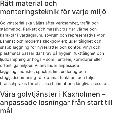
Rätt material och
monteringsteknik för varje miljö
Golvmaterial ska väljas efter verksamhet, trafik och
städmetod. Parkett och massivt trä ger värme och
karaktär i vardagsrum, sovrum och representativa ytor.
Laminat och moderna klickgolv erbjuder tålighet och
snabb läggning för hyresrätter och kontor. Vinyl och
plastmatta passar där krav på hygien, fukttålighet och
ljuddämpning är höga – som i entréer, korridorer eller
offentliga miljöer. Vi använder anpassade
läggningsmönster, spackel, lim, underlag och
stegljudsdämpning för optimal funktion, och följer
branschpraxis för ett säkert, jämnt och långlivat resultat.
Våra golvtjänster i Kaxholmen –
anpassade lösningar från start till
mål