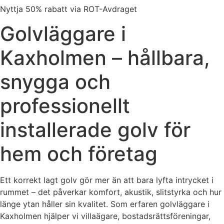
Nyttja 50% rabatt via ROT-Avdraget
Golvläggare i
Kaxholmen – hållbara,
snygga och
professionellt
installerade golv för
hem och företag
Ett korrekt lagt golv gör mer än att bara lyfta intrycket i
rummet – det påverkar komfort, akustik, slitstyrka och hur
länge ytan håller sin kvalitet. Som erfaren golvläggare i
Kaxholmen hjälper vi villaägare, bostadsrättsföreningar,