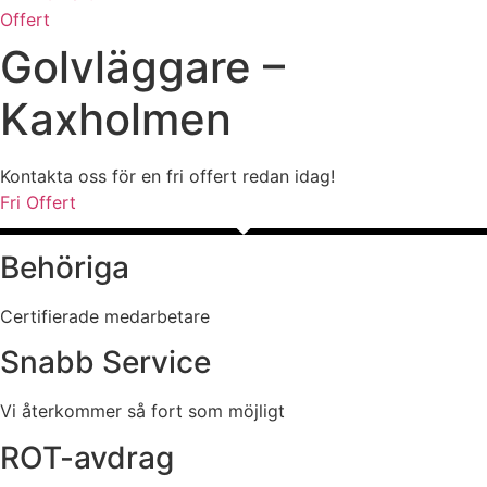
Offert
Golvläggare –
Kaxholmen
Kontakta oss för en fri offert redan idag!
Fri Offert
Behöriga
Certifierade medarbetare
Snabb Service
Vi återkommer så fort som möjligt
ROT-avdrag