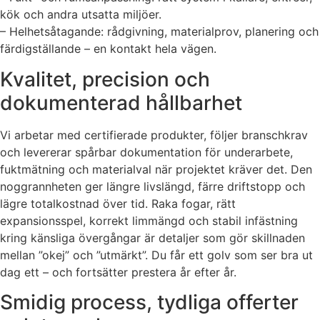
kök och andra utsatta miljöer.
– Helhetsåtagande: rådgivning, materialprov, planering och
färdigställande – en kontakt hela vägen.
Kvalitet, precision och
dokumenterad hållbarhet
Vi arbetar med certifierade produkter, följer branschkrav
och levererar spårbar dokumentation för underarbete,
fuktmätning och materialval när projektet kräver det. Den
noggrannheten ger längre livslängd, färre driftstopp och
lägre totalkostnad över tid. Raka fogar, rätt
expansionsspel, korrekt limmängd och stabil infästning
kring känsliga övergångar är detaljer som gör skillnaden
mellan ”okej” och ”utmärkt”. Du får ett golv som ser bra ut
dag ett – och fortsätter prestera år efter år.
Smidig process, tydliga offerter