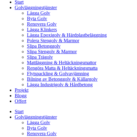
Start
Golvläggningstjänster
Lägga Golv
Byta Golv
Renovera Golv
Lägga Klinkers
Lägga Epoxigolv & Härdplastbeläggning
Polera Stengolv & Marmor
Slipa Betonggolv
Slipa Stengolv & Marmor
Slipa Trägolv
Mattläggning & Heltäckningsmattor
Rengöra Matta & Heltäckningsmatta
Flytspackling & Golvavjämning
Bilning av Betonggolv & Källargolv
Lägga Industrigolv & Hårdbetong
Projekt
Blogg
Offert
Start
Golvläggningstjänster
Lägga Golv
Byta Golv
Renovera Golv