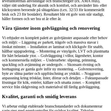
leverantörernas anvisningar och branschregler (ex. AMA Hus),
väljer rätt underlag för akustik och komfort, och använder lim- eller
klicksystem beroende på slitageklass (t.ex. 32/33 för kommersiellt
bruk och 23 för bostäder). Resultatet blir ett golv som står stadigt,
håller formen och ser bra ut år efter år.
Våra tjänster inom golvläggning och renovering
Vi erbjuder en komplett palett av golvtjänster anpassade efter behov
och miljö: – Läggning av parkett, trägolv och massiva stavar i
önskat mönster. – Installation av laminat och klickgolv för snabb,
hållbar uppgradering. – Montering av vinylgolv, LVT och plastmatta
för hårt belastade ytor. – Golvläggning i villor, lägenheter, kontor
och kommersiella miljöer. – Underarbete: slipning, primning,
spackling och avjämning av undergolv. – Skonsam rivning och
borttagning av gamla golv inför ny montering. – Golvrenovering,
byte av slitna partier och uppfräschning av ytskikt. – Noggrann
anpassning kring trösklar, lister, dörrar och detaljer. – Fuktanpassade
lösningar för kök, entréer, källare och utsatta zoner. – Komplett
service från rådgivning och materialval till färdig golvläggning.
Kvalitet, garanti och smidig leverans
Vi arbetar enligt etablerade branschstandarder och dokumenterar
varje steg med egenkontroller för spårbar kvalitet. Tidsplan,