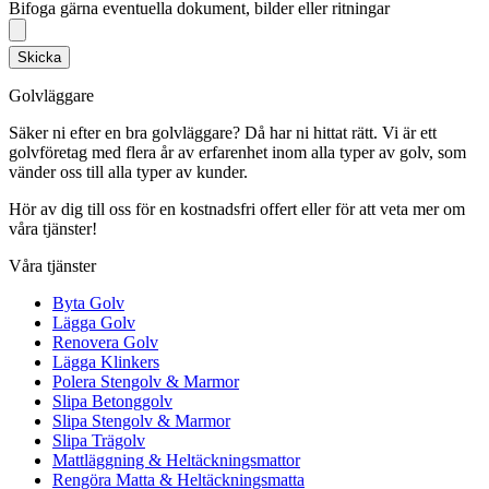
Bifoga gärna eventuella dokument, bilder eller ritningar
Skicka
Golvläggare
Säker ni efter en bra golvläggare? Då har ni hittat rätt. Vi är ett
golvföretag med flera år av erfarenhet inom alla typer av golv, som
vänder oss till alla typer av kunder.
Hör av dig till oss för en kostnadsfri offert eller för att veta mer om
våra tjänster!
Våra tjänster
Byta Golv
Lägga Golv
Renovera Golv
Lägga Klinkers
Polera Stengolv & Marmor
Slipa Betonggolv
Slipa Stengolv & Marmor
Slipa Trägolv
Mattläggning & Heltäckningsmattor
Rengöra Matta & Heltäckningsmatta