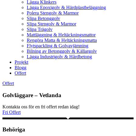
Lägga Klinkers
Lägga Epoxigolv & Härdplastbeläggning
Polera Stengolv & Marmor
Slipa Betonggolv
Slipa Stengolv & Marmor
Slipa Trägolv
Mattläggning & Heltäckningsmattor
Rengöra Matta & Heltäckningsmatta
Flytspackling & Golvavjämning
Bilning av Betonggolv & Källargolv
Lägga Industrigolv & Hårdbetong
Projekt
Blogg
Offert
Offert
Golvläggare – Vetlanda
Kontakta oss för en fri offert redan idag!
Fri Offert
Behöriga