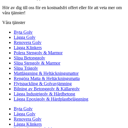
Hör av dig till oss för en kostnadsfri offert eller för att veta mer om
våra tjänster!
Våra tjänster
Byta Golv
Lägga Golv
Renovera Golv
Lägga Klinkers
Polera Stengolv & Marmor
Slipa Betonggolv
Slipa Stengolv & Marmor
Slipa Trägolv
Mattläggning & Heltäckningsmattor
Rengöra Matta & Heltäckningsmatta
Flytspackling & Golvavjämning
Bilning av Betonggolv & Källargolv
Lägga Industrigolv & Hårdbetong
Lägga Epoxigolv & Härdplastbeläggning
Byta Golv
Lägga Golv
Renovera Golv
Lägga Klinkers