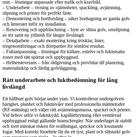
rum – lösningar anpassade efter trafik och kravbild.
– Underarbete – rivning av ojämnheter, spackling, avjämning,
slipning och primer för perfekt fäste.
– Demontering och bortforsling – säker borttagning av gamla golv
och limrester inför ny installation.
– Renovering och uppfräschning – byte av slitna golv, omslipning
av trä samt ny ytfinish för längre livslängd.
– Detaljarbete – exakt montering kring trösklar, lister,
rörgenomföringar och dörrpartier för sömlöst resultat.
– Fuktanpassning – lösningar för källare, entréer och fuktutsatta
zoner med rätt spärrar och uppbyggnad.
– Helhetsleverans – från rådgivning och provbitar till planering,
materialinköp och färdig golvläggning.
Rätt underarbete och fuktbedömning för lång
livslängd
Ett hållbart golv börjar under ytan. Vi kontrollerar undergolvets
bärighet, planhet och fuktnivåer med professionella mätmetoder
(RF-mätning) och väljer rätt avjämningsmassa, spackel och primer.
Vid behov utför vi fuktskydd, kapillärbrytning eller ventilerad
uppbyggnad enligt gällande branschregler. När underlaget är stabilt
och torrt minskar risken för svällningar, sprickor och lossnande
fogar. Med korrekt förarbete får du ett tyst, plant och slitstarkt golv