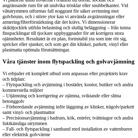
angränsande rum för att undvika trösklar eller snubbelkanter. Vid
våtutrymmen utformas fall noggrant för säker avrinning mot
golvbrunn, och i större ytor kan vi använda avgränsningar eller
armering/fiberförstärkning där det krävs. Vi dimensionerar
skikttjocklek utifrån belastning och slutlig beläggning – från tunna
finspacklingar till tjockare uppbyggnader för att korrigera stora
ojämnheter. Resultatet är en plan, formstabil yta som inte rör sig,
spricker eller sjunker, och som ger din klinker, parkett, vinyl eller
plastmatta optimala förutsättningar.
Våra tjänster inom flytspackling och golvavjämning
Vi erbjuder ett komplett utbud som anpassas efter projektets krav
och tidplan:
– Flytspackling och avjämning i bostäder, kontor, butiker och andra
kommersiella miljöer
– Utjämning och korrigering av ojämna, sviktande eller slitna
betonggolv
– Förberedande avjämning inför läggning av klinker, trägolv/parkett
samt vinyl- och plastmattor
– Precisionsavjämning i badrum, kök, entréer, tvättstugor och andra
fuktkänsliga utrymmen
– Fall- och flytspackling i samband med installation av vattenburen
eller elektrisk golvvärme