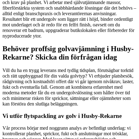
och krav på planhet. Vi arbetar med självutjämnande massor,
fiberförstärkta system och snabbhärdande lösningar där det behövs –
alltid enligt branschpraxis och leverantörernas anvisningar.
Resultatet blir ett undergolv som ligger rätt i höjd, binder ordentligt
mot underlaget och är redo för en felfri finish, oavsett om du
renoverar ett badrum, uppgraderar butikslokalen eller förbereder för
nyproducerade ytor.
Behöver proffsig golvavjämning i Husby-
Rekarne? Skicka din förfrågan idag
Vill du ha en trygg leverans med tydlig tidsplan, förutsägbar torktid
och rätt uppbyggnad för din valda golvtyp? Vi erbjuder platsbesök,
rådgivning och kostnadsfri offert där vi går igenom nivåkrav, laster,
fukt och eventuella fall. Genom att kombinera erfarenhet med
moderna metoder får du en undergolvslösning som håller över tid
och minimerar risken för sprickor, sättningar eller ojämnheter som
kan förstöra den slutliga beläggningen.
Vi utför flytspackling av golv i Husby-Rekarne
Vår process börjar med noggrann analys av befintligt underlag: vi
kontrollerar planhet, sprickor, fukt och anslutningar mot trösklar,