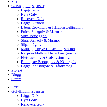
Start
Golvläggningstjänster
Lägga Golv
Byta Golv
Renovera Golv
Lägga Klinkers
Lägga Epoxigolv & Härdplastbeläggning
Polera Stengolv & Marmor
Slipa Betonggolv
Slipa Stengolv & Marmor
Slipa Trägolv
Mattläggning & Heltäckningsmattor
Rengöra Matta & Heltäckningsmatta
Flytspackling & Golvavjämning
Bilning av Betonggolv & Källargolv
Lägga Industrigolv & Hårdbetong
Projekt
Blogg
Offert
Start
Golvläggningstjänster
Lägga Golv
Byta Golv
Renovera Golv