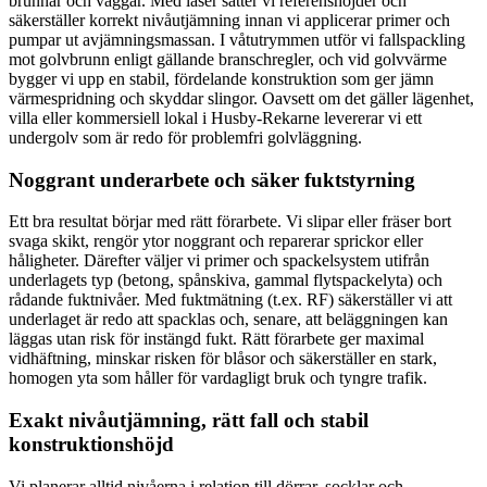
brunnar och väggar. Med laser sätter vi referenshöjder och
säkerställer korrekt nivåutjämning innan vi applicerar primer och
pumpar ut avjämningsmassan. I våtutrymmen utför vi fallspackling
mot golvbrunn enligt gällande branschregler, och vid golvvärme
bygger vi upp en stabil, fördelande konstruktion som ger jämn
värmespridning och skyddar slingor. Oavsett om det gäller lägenhet,
villa eller kommersiell lokal i Husby-Rekarne levererar vi ett
undergolv som är redo för problemfri golvläggning.
Noggrant underarbete och säker fuktstyrning
Ett bra resultat börjar med rätt förarbete. Vi slipar eller fräser bort
svaga skikt, rengör ytor noggrant och reparerar sprickor eller
håligheter. Därefter väljer vi primer och spackelsystem utifrån
underlagets typ (betong, spånskiva, gammal flytspackelyta) och
rådande fuktnivåer. Med fuktmätning (t.ex. RF) säkerställer vi att
underlaget är redo att spacklas och, senare, att beläggningen kan
läggas utan risk för instängd fukt. Rätt förarbete ger maximal
vidhäftning, minskar risken för blåsor och säkerställer en stark,
homogen yta som håller för vardagligt bruk och tyngre trafik.
Exakt nivåutjämning, rätt fall och stabil
konstruktionshöjd
Vi planerar alltid nivåerna i relation till dörrar, socklar och