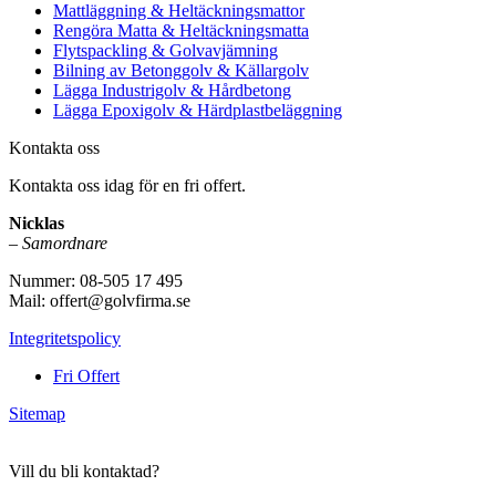
Mattläggning & Heltäckningsmattor
Rengöra Matta & Heltäckningsmatta
Flytspackling & Golvavjämning
Bilning av Betonggolv & Källargolv
Lägga Industrigolv & Hårdbetong
Lägga Epoxigolv & Härdplastbeläggning
Kontakta oss
Kontakta oss idag för en fri offert.
Nicklas
–
Samordnare
Nummer: 08-505 17 495
Mail: offert@golvfirma.se
Integritetspolicy
Fri Offert
Sitemap
Vill du bli kontaktad?