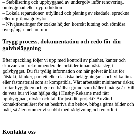
– Stabilisering och uppbyggnad av undergolv inför renovering,
ombyggnad eller nyproduktion
– Lokala reparationer, utfyllnad och planing av skadade, spruckna
eller urgröpna golvytor
– Nivåjusteringar för exakta höjder, korrekt lutning och sömlösa
övergångar mellan rum
Trygg process, dokumentation och redo för din
golvbeläggning
Efter spackling följer vi upp med kontroll av planhet, kanter och
skarvar samt rekommenderade torktider innan nästa steg i
golvbygget. Du får tydlig information om när golvet är klart för
tätskikt, klinker, parkett eller elastiska beläggningar – och vilka lim-
eller fästmaterial som är kompatibla. Vårt arbetssätt minimerar risker,
kortar byggtiden och ger en hållbar grund som håller i många år. Vill
du veta hur vi kan hjälpa dig i Husby-Rekarne med rätt
uppbyggnad, nivåer och fall för just ditt projekt? Använd
kontaktformuläret för att beskriva ditt behov, bifoga gärna bilder och
mått, så återkommer vi snabbt med rådgivning och en offert.
Kontakta oss