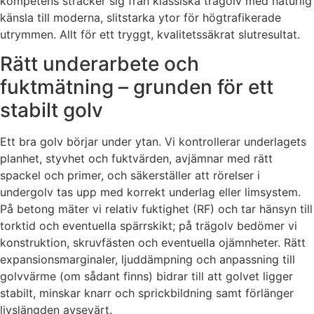
kompetens sträcker sig från klassiska trägolv med naturlig
känsla till moderna, slitstarka ytor för högtrafikerade
utrymmen. Allt för ett tryggt, kvalitetssäkrat slutresultat.
Rätt underarbete och
fuktmätning – grunden för ett
stabilt golv
Ett bra golv börjar under ytan. Vi kontrollerar underlagets
planhet, styvhet och fuktvärden, avjämnar med rätt
spackel och primer, och säkerställer att rörelser i
undergolv tas upp med korrekt underlag eller limsystem.
På betong mäter vi relativ fuktighet (RF) och tar hänsyn till
torktid och eventuella spärrskikt; på trägolv bedömer vi
konstruktion, skruvfästen och eventuella ojämnheter. Rätt
expansionsmarginaler, ljuddämpning och anpassning till
golvvärme (om sådant finns) bidrar till att golvet ligger
stabilt, minskar knarr och sprickbildning samt förlänger
livslängden avsevärt.