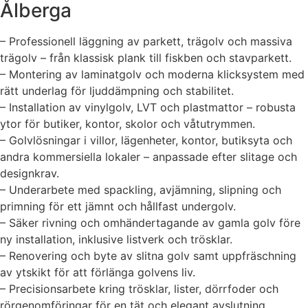
Ålberga
– Professionell läggning av parkett, trägolv och massiva
trägolv – från klassisk plank till fiskben och stavparkett.
– Montering av laminatgolv och moderna klicksystem med
rätt underlag för ljuddämpning och stabilitet.
– Installation av vinylgolv, LVT och plastmattor – robusta
ytor för butiker, kontor, skolor och våtutrymmen.
– Golvlösningar i villor, lägenheter, kontor, butiksyta och
andra kommersiella lokaler – anpassade efter slitage och
designkrav.
– Underarbete med spackling, avjämning, slipning och
primning för ett jämnt och hållfast undergolv.
– Säker rivning och omhändertagande av gamla golv före
ny installation, inklusive listverk och trösklar.
– Renovering och byte av slitna golv samt uppfräschning
av ytskikt för att förlänga golvens liv.
– Precisionsarbete kring trösklar, lister, dörrfoder och
rörgenomföringar för en tät och elegant avslutning.