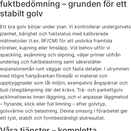
fuktbedömning – grunden för ett
stabilt golv
Ett bra golv börjar under ytan. Vi kontrollerar undergolvets
planhet, bärighet och fuktstatus med kalibrerade
mätmetoder (t.ex. RF/CM) för att undvika framtida
rörelser, kupning eller limsläpp. Vid behov utför vi
spackling, avjämning och slipning, väljer primer utifrån
underlag och fuktbelastning samt säkerställer
expansionsmån runt väggar och fasta detaljer. I utrymmen
med högre fuktpåverkan föreslår vi material och
uppbyggnader som tål miljön, exempelvis ångspärrar och
ljud-/stegdämpning där det krävs. Trä- och parkettgolv
acklimatiseras innan läggning, och vi anpassar läggmetod
– flytande, klick eller full limning – efter golvtyp,
golvvärme och belastning. Denna omsorg i förarbetet ger
ett tyst, stabilt och formbeständigt slutresultat.
Våra tjänster – kompletta