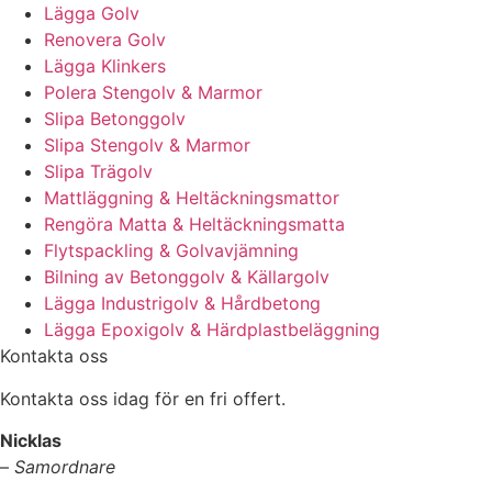
Lägga Golv
Renovera Golv
Lägga Klinkers
Polera Stengolv & Marmor
Slipa Betonggolv
Slipa Stengolv & Marmor
Slipa Trägolv
Mattläggning & Heltäckningsmattor
Rengöra Matta & Heltäckningsmatta
Flytspackling & Golvavjämning
Bilning av Betonggolv & Källargolv
Lägga Industrigolv & Hårdbetong
Lägga Epoxigolv & Härdplastbeläggning
Kontakta oss
Kontakta oss idag för en fri offert.
Nicklas
–
Samordnare