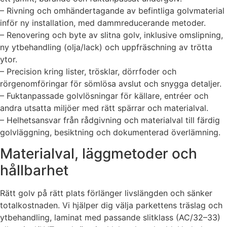
– Rivning och omhändertagande av befintliga golvmaterial
inför ny installation, med dammreducerande metoder.
– Renovering och byte av slitna golv, inklusive omslipning,
ny ytbehandling (olja/lack) och uppfräschning av trötta
ytor.
– Precision kring lister, trösklar, dörrfoder och
rörgenomföringar för sömlösa avslut och snygga detaljer.
– Fuktanpassade golvlösningar för källare, entréer och
andra utsatta miljöer med rätt spärrar och materialval.
– Helhetsansvar från rådgivning och materialval till färdig
golvläggning, besiktning och dokumenterad överlämning.
Materialval, läggmetoder och
hållbarhet
Rätt golv på rätt plats förlänger livslängden och sänker
totalkostnaden. Vi hjälper dig välja parkettens träslag och
ytbehandling, laminat med passande slitklass (AC/32–33)