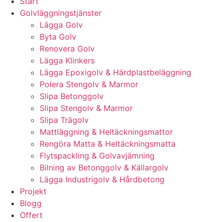
Start
Golvläggningstjänster
Lägga Golv
Byta Golv
Renovera Golv
Lägga Klinkers
Lägga Epoxigolv & Härdplastbeläggning
Polera Stengolv & Marmor
Slipa Betonggolv
Slipa Stengolv & Marmor
Slipa Trägolv
Mattläggning & Heltäckningsmattor
Rengöra Matta & Heltäckningsmatta
Flytspackling & Golvavjämning
Bilning av Betonggolv & Källargolv
Lägga Industrigolv & Hårdbetong
Projekt
Blogg
Offert