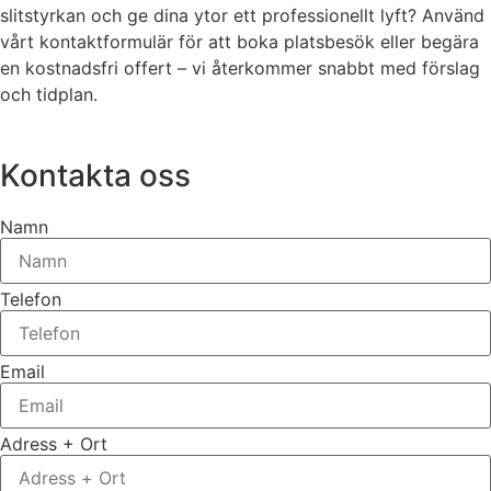
slitstyrkan och ge dina ytor ett professionellt lyft? Använd
vårt kontaktformulär för att boka platsbesök eller begära
en kostnadsfri offert – vi återkommer snabbt med förslag
och tidplan.
Kontakta oss
Namn
Telefon
Email
Adress + Ort