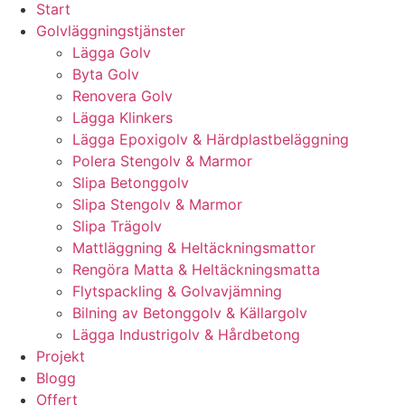
Start
Golvläggningstjänster
Lägga Golv
Byta Golv
Renovera Golv
Lägga Klinkers
Lägga Epoxigolv & Härdplastbeläggning
Polera Stengolv & Marmor
Slipa Betonggolv
Slipa Stengolv & Marmor
Slipa Trägolv
Mattläggning & Heltäckningsmattor
Rengöra Matta & Heltäckningsmatta
Flytspackling & Golvavjämning
Bilning av Betonggolv & Källargolv
Lägga Industrigolv & Hårdbetong
Projekt
Blogg
Offert