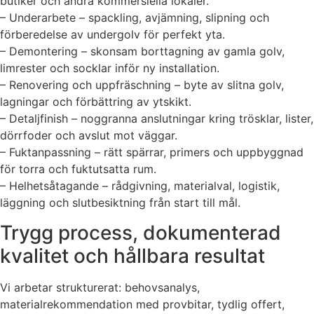
butiker och andra kommersiella lokaler.
– Underarbete – spackling, avjämning, slipning och
förberedelse av undergolv för perfekt yta.
– Demontering – skonsam borttagning av gamla golv,
limrester och socklar inför ny installation.
– Renovering och uppfräschning – byte av slitna golv,
lagningar och förbättring av ytskikt.
– Detaljfinish – noggranna anslutningar kring trösklar, lister,
dörrfoder och avslut mot väggar.
– Fuktanpassning – rätt spärrar, primers och uppbyggnad
för torra och fuktutsatta rum.
– Helhetsåtagande – rådgivning, materialval, logistik,
läggning och slutbesiktning från start till mål.
Trygg process, dokumenterad
kvalitet och hållbara resultat
Vi arbetar strukturerat: behovsanalys,
materialrekommendation med provbitar, tydlig offert,