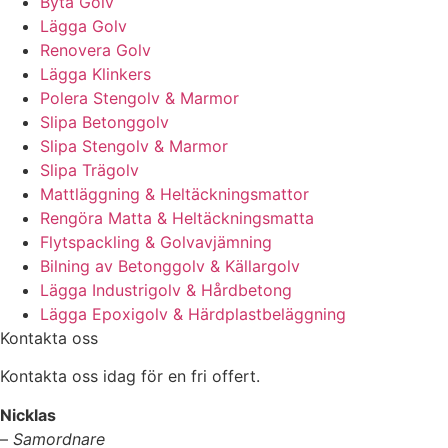
Byta Golv
Lägga Golv
Renovera Golv
Lägga Klinkers
Polera Stengolv & Marmor
Slipa Betonggolv
Slipa Stengolv & Marmor
Slipa Trägolv
Mattläggning & Heltäckningsmattor
Rengöra Matta & Heltäckningsmatta
Flytspackling & Golvavjämning
Bilning av Betonggolv & Källargolv
Lägga Industrigolv & Hårdbetong
Lägga Epoxigolv & Härdplastbeläggning
Kontakta oss
Kontakta oss idag för en fri offert.
Nicklas
–
Samordnare