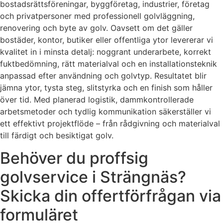
bostadsrättsföreningar, byggföretag, industrier, företag
och privatpersoner med professionell golvläggning,
renovering och byte av golv. Oavsett om det gäller
bostäder, kontor, butiker eller offentliga ytor levererar vi
kvalitet in i minsta detalj: noggrant underarbete, korrekt
fuktbedömning, rätt materialval och en installationsteknik
anpassad efter användning och golvtyp. Resultatet blir
jämna ytor, tysta steg, slitstyrka och en finish som håller
över tid. Med planerad logistik, dammkontrollerade
arbetsmetoder och tydlig kommunikation säkerställer vi
ett effektivt projektflöde – från rådgivning och materialval
till färdigt och besiktigat golv.
Behöver du proffsig
golvservice i Strängnäs?
Skicka din offertförfrågan via
formuläret