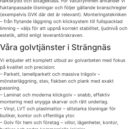
halkskydd och slitageklass. För våtutrymmen använder vi
fuktanpassade lösningar och följer gällande branschregler
(exempelvis GVK där det är relevant). Monteringstekniken
– från flytande läggning och klicksystem till fullspacklad
limning – väljs för att uppnå korrekt stabilitet, ljudnivå och
estetik, alltid enligt leverantörskraven.
Våra golvtjänster i Strängnäs
Vi erbjuder ett komplett utbud av golvarbeten med fokus
på kvalitet och precision:
– Parkett, lamellparkett och massiva trägolv –
mönsterläggning, stav, fiskben och plank med exakt
passning.
– Laminat och moderna klickgolv – snabb, effektiv
montering med snygga skarvar och rätt underlag.
– Vinyl, LVT och plastmattor – slitstarka lösningar för
butiker, kontor och offentliga ytor.
– Golv för hem och företag – villor, lägenheter, kontor,