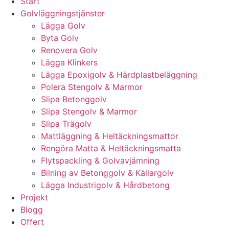
Start
Golvläggningstjänster
Lägga Golv
Byta Golv
Renovera Golv
Lägga Klinkers
Lägga Epoxigolv & Härdplastbeläggning
Polera Stengolv & Marmor
Slipa Betonggolv
Slipa Stengolv & Marmor
Slipa Trägolv
Mattläggning & Heltäckningsmattor
Rengöra Matta & Heltäckningsmatta
Flytspackling & Golvavjämning
Bilning av Betonggolv & Källargolv
Lägga Industrigolv & Hårdbetong
Projekt
Blogg
Offert