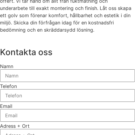
offert. Vi tar hand om allt från fuktmätning och
underarbete till exakt montering och finish. Låt oss skapa
ett golv som förenar komfort, hållbarhet och estetik i din
miljö. Skicka din förfrågan idag för en kostnadsfri
bedömning och en skräddarsydd lösning.
Kontakta oss
Namn
Telefon
Email
Adress + Ort