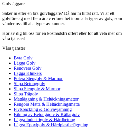
Golvläggare
Säker ni efter en bra golvläggare? Då har ni hittat rätt. Vi är ett
golvföretag med flera år av erfarenhet inom alla typer av golv, som
vänder oss till alla typer av kunder.
Hör av dig till oss för en kostnadsfri offert eller för att veta mer om
våra tjänster!
Våra tjänster
Byta Golv
Lägga Golv
Renovera Golv
Lägga Klinkers
Polera Stengolv & Marmor
Slipa Betonggolv
Slipa Stengolv & Marmor
Slipa Trägolv
Mattläggning & Heltäckningsmattor
Rengöra Matta & Heltäckningsmatta
Flytspackling & Golvavjämning
Bilning av Betonggolv & Källargolv
Lägga Industrigolv & Hårdbetong
Lägga Epoxigolv & Härdplastbeläggning