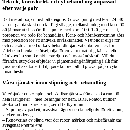
Teknik, kornstorlek och ytbehandling anpassad
efter varje golv
Rätt metod börjar med rätt diagnos. Grovslipning med korn 24–40
tar ner gamla skikt och kraftigt slitage; mellanslipning med korn 60–
80 jämnar ut slipspår; finslipning med korn 100–120 ger en slät,
poröppen yta redo för behandling. Kant- och hörnbearbetning görs
med precision för att undvika nivåskillnader. Vi utbildar dig i för-
och nackdelar med olika ytbehandlingar: vattenburen lack för
tålighet och enkel skötsel, olja för en varm, naturlig känsla, eller
hårdvaxolja som kombinerar djup och motståndskraft. Vill du
förändra uttrycket erbjuder vi pigmentering/infärgning i allt från
ljusa nordiska toner till djupare kulörer, alltid provat på provyta
innan beslut.
Våra tjänster inom slipning och behandling
Vi erbjuder en komplett och skalbar tjänst – från enstaka rum till
hela fastigheter – med lösningar för hem, BRF, kontor, butiker,
skolor och industriella miljöer i Hällbybrunn.
– Slipning av parkett, massiva trägolv och lamellgolv för ett jämnt,
vackert underlag
– Renovering av slitna ytor där repor, märken och missfärgningar
avlägsnas kontrollerat