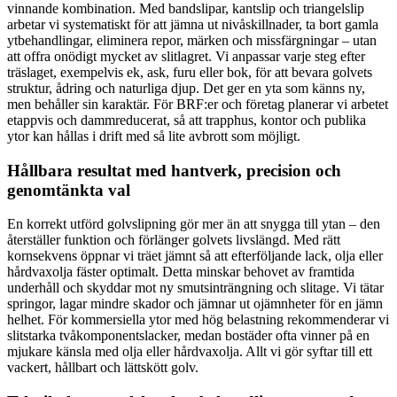
vinnande kombination. Med bandslipar, kantslip och triangelslip
arbetar vi systematiskt för att jämna ut nivåskillnader, ta bort gamla
ytbehandlingar, eliminera repor, märken och missfärgningar – utan
att offra onödigt mycket av slitlagret. Vi anpassar varje steg efter
träslaget, exempelvis ek, ask, furu eller bok, för att bevara golvets
struktur, ådring och naturliga djup. Det ger en yta som känns ny,
men behåller sin karaktär. För BRF:er och företag planerar vi arbetet
etappvis och dammreducerat, så att trapphus, kontor och publika
ytor kan hållas i drift med så lite avbrott som möjligt.
Hållbara resultat med hantverk, precision och
genomtänkta val
En korrekt utförd golvslipning gör mer än att snygga till ytan – den
återställer funktion och förlänger golvets livslängd. Med rätt
kornsekvens öppnar vi träet jämnt så att efterföljande lack, olja eller
hårdvaxolja fäster optimalt. Detta minskar behovet av framtida
underhåll och skyddar mot ny smutsinträngning och slitage. Vi tätar
springor, lagar mindre skador och jämnar ut ojämnheter för en jämn
helhet. För kommersiella ytor med hög belastning rekommenderar vi
slitstarka tvåkomponentslacker, medan bostäder ofta vinner på en
mjukare känsla med olja eller hårdvaxolja. Allt vi gör syftar till ett
vackert, hållbart och lättskött golv.