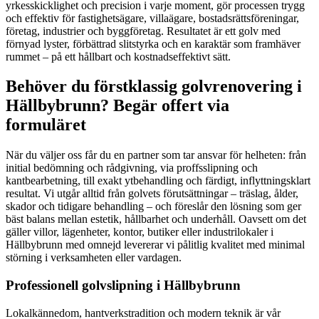
yrkesskicklighet och precision i varje moment, gör processen trygg
och effektiv för fastighetsägare, villaägare, bostadsrättsföreningar,
företag, industrier och byggföretag. Resultatet är ett golv med
förnyad lyster, förbättrad slitstyrka och en karaktär som framhäver
rummet – på ett hållbart och kostnadseffektivt sätt.
Behöver du förstklassig golvrenovering i
Hällbybrunn? Begär offert via
formuläret
När du väljer oss får du en partner som tar ansvar för helheten: från
initial bedömning och rådgivning, via proffsslipning och
kantbearbetning, till exakt ytbehandling och färdigt, inflyttningsklart
resultat. Vi utgår alltid från golvets förutsättningar – träslag, ålder,
skador och tidigare behandling – och föreslår den lösning som ger
bäst balans mellan estetik, hållbarhet och underhåll. Oavsett om det
gäller villor, lägenheter, kontor, butiker eller industrilokaler i
Hällbybrunn med omnejd levererar vi pålitlig kvalitet med minimal
störning i verksamheten eller vardagen.
Professionell golvslipning i Hällbybrunn
Lokalkännedom, hantverkstradition och modern teknik är vår