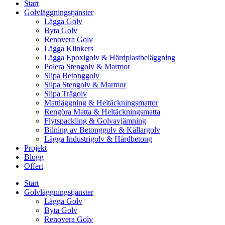
Start
Golvläggningstjänster
Lägga Golv
Byta Golv
Renovera Golv
Lägga Klinkers
Lägga Epoxigolv & Härdplastbeläggning
Polera Stengolv & Marmor
Slipa Betonggolv
Slipa Stengolv & Marmor
Slipa Trägolv
Mattläggning & Heltäckningsmattor
Rengöra Matta & Heltäckningsmatta
Flytspackling & Golvavjämning
Bilning av Betonggolv & Källargolv
Lägga Industrigolv & Hårdbetong
Projekt
Blogg
Offert
Start
Golvläggningstjänster
Lägga Golv
Byta Golv
Renovera Golv