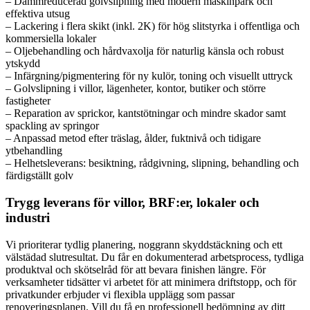
– Dammreducerad golvslipning med modern maskinpark och
effektiva utsug
– Lackering i flera skikt (inkl. 2K) för hög slitstyrka i offentliga och
kommersiella lokaler
– Oljebehandling och hårdvaxolja för naturlig känsla och robust
ytskydd
– Infärgning/pigmentering för ny kulör, toning och visuellt uttryck
– Golvslipning i villor, lägenheter, kontor, butiker och större
fastigheter
– Reparation av sprickor, kantstötningar och mindre skador samt
spackling av springor
– Anpassad metod efter träslag, ålder, fuktnivå och tidigare
ytbehandling
– Helhetsleverans: besiktning, rådgivning, slipning, behandling och
färdigställt golv
Trygg leverans för villor, BRF:er, lokaler och
industri
Vi prioriterar tydlig planering, noggrann skyddstäckning och ett
välstädad slutresultat. Du får en dokumenterad arbetsprocess, tydliga
produktval och skötselråd för att bevara finishen längre. För
verksamheter tidsätter vi arbetet för att minimera driftstopp, och för
privatkunder erbjuder vi flexibla upplägg som passar
renoveringsplanen. Vill du få en professionell bedömning av ditt