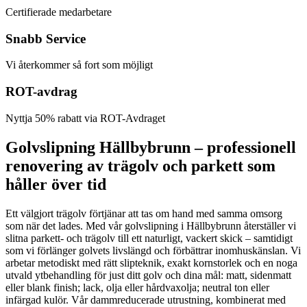
Certifierade medarbetare
Snabb Service
Vi återkommer så fort som möjligt
ROT-avdrag
Nyttja 50% rabatt via ROT-Avdraget
Golvslipning Hällbybrunn – professionell
renovering av trägolv och parkett som
håller över tid
Ett välgjort trägolv förtjänar att tas om hand med samma omsorg
som när det lades. Med vår golvslipning i Hällbybrunn återställer vi
slitna parkett- och trägolv till ett naturligt, vackert skick – samtidigt
som vi förlänger golvets livslängd och förbättrar inomhuskänslan. Vi
arbetar metodiskt med rätt slipteknik, exakt kornstorlek och en noga
utvald ytbehandling för just ditt golv och dina mål: matt, sidenmatt
eller blank finish; lack, olja eller hårdvaxolja; neutral ton eller
infärgad kulör. Vår dammreducerade utrustning, kombinerat med