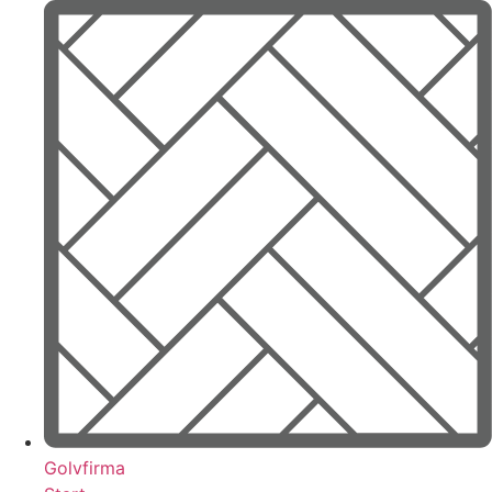
Skip
to
content
Golvfirma