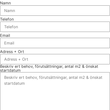
Namn
Telefon
Email
Adress + Ort
Beskriv ert behov, förutsättningar, antal m2 & önskat
startdatum