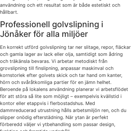
användning och ett resultat som är både estetiskt och
hållbart.
Professionell golvslipning i
Jönåker för alla miljöer
En korrekt utförd golvslipning tar ner slitage, repor, fläckar
och gamla lager av lack eller olja, samtidigt som ådring
och träkänsla bevaras. Vi arbetar metodiskt från
grovslipning till finslipning, anpassar maskinval och
kornstorlek efter golvets skick och tar hand om kanter,
hörn och svåråtkomliga partier för en jämn helhet.
Beroende på lokalens användning planerar vi arbetsflödet
för att störa så lite som möjligt – exempelvis kvällstid i
kontor eller etappvis i flerbostadshus. Med
dammreducerad utrustning hålls arbetsmiljön ren, och du
slipper onödig efterstädning. När ytan är perfekt
förberedd väljer vi ytbehandling som passar design,