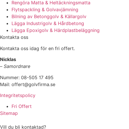
Rengöra Matta & Heltäckningsmatta
Flytspackling & Golvavjämning
Bilning av Betonggolv & Källargolv
Lägga Industrigolv & Hårdbetong
Lägga Epoxigolv & Härdplastbeläggning
Kontakta oss
Kontakta oss idag för en fri offert.
Nicklas
–
Samordnare
Nummer: 08-505 17 495
Mail: offert@golvfirma.se
Integritetspolicy
Fri Offert
Sitemap
Vill du bli kontaktad?