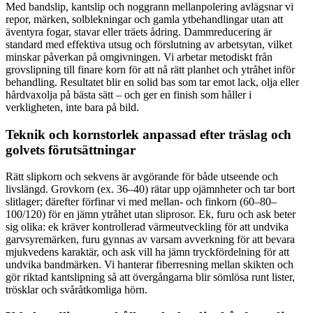
Med bandslip, kantslip och noggrann mellanpolering avlägsnar vi
repor, märken, solblekningar och gamla ytbehandlingar utan att
äventyra fogar, stavar eller träets ådring. Dammreducering är
standard med effektiva utsug och förslutning av arbetsytan, vilket
minskar påverkan på omgivningen. Vi arbetar metodiskt från
grovslipning till finare korn för att nå rätt planhet och ytråhet inför
behandling. Resultatet blir en solid bas som tar emot lack, olja eller
hårdvaxolja på bästa sätt – och ger en finish som håller i
verkligheten, inte bara på bild.
Teknik och kornstorlek anpassad efter träslag och
golvets förutsättningar
Rätt slipkorn och sekvens är avgörande för både utseende och
livslängd. Grovkorn (ex. 36–40) rätar upp ojämnheter och tar bort
slitlager; därefter förfinar vi med mellan- och finkorn (60–80–
100/120) för en jämn ytråhet utan sliprosor. Ek, furu och ask beter
sig olika: ek kräver kontrollerad värmeutveckling för att undvika
garvsyremärken, furu gynnas av varsam avverkning för att bevara
mjukvedens karaktär, och ask vill ha jämn tryckfördelning för att
undvika bandmärken. Vi hanterar fiberresning mellan skikten och
gör riktad kantslipning så att övergångarna blir sömlösa runt lister,
trösklar och svåråtkomliga hörn.