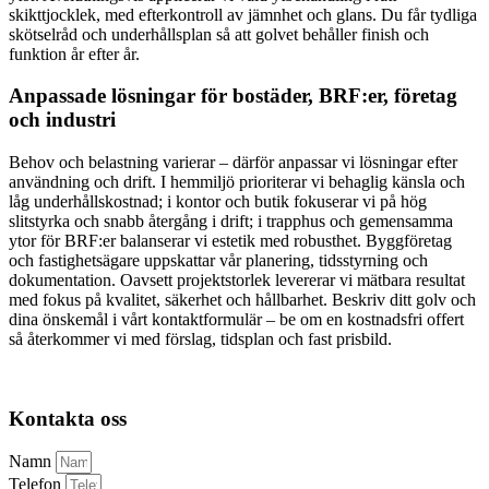
skikttjocklek, med efterkontroll av jämnhet och glans. Du får tydliga
skötselråd och underhållsplan så att golvet behåller finish och
funktion år efter år.
Anpassade lösningar för bostäder, BRF:er, företag
och industri
Behov och belastning varierar – därför anpassar vi lösningar efter
användning och drift. I hemmiljö prioriterar vi behaglig känsla och
låg underhållskostnad; i kontor och butik fokuserar vi på hög
slitstyrka och snabb återgång i drift; i trapphus och gemensamma
ytor för BRF:er balanserar vi estetik med robusthet. Byggföretag
och fastighetsägare uppskattar vår planering, tidsstyrning och
dokumentation. Oavsett projektstorlek levererar vi mätbara resultat
med fokus på kvalitet, säkerhet och hållbarhet. Beskriv ditt golv och
dina önskemål i vårt kontaktformulär – be om en kostnadsfri offert
så återkommer vi med förslag, tidsplan och fast prisbild.
Kontakta oss
Namn
Telefon