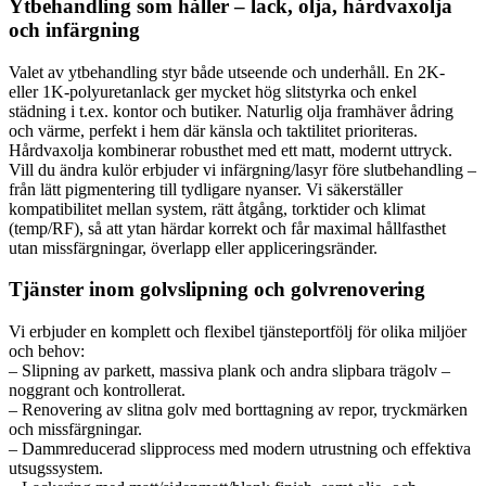
Ytbehandling som håller – lack, olja, hårdvaxolja
och infärgning
Valet av ytbehandling styr både utseende och underhåll. En 2K-
eller 1K-polyuretanlack ger mycket hög slitstyrka och enkel
städning i t.ex. kontor och butiker. Naturlig olja framhäver ådring
och värme, perfekt i hem där känsla och taktilitet prioriteras.
Hårdvaxolja kombinerar robusthet med ett matt, modernt uttryck.
Vill du ändra kulör erbjuder vi infärgning/lasyr före slutbehandling –
från lätt pigmentering till tydligare nyanser. Vi säkerställer
kompatibilitet mellan system, rätt åtgång, torktider och klimat
(temp/RF), så att ytan härdar korrekt och får maximal hållfasthet
utan missfärgningar, överlapp eller appliceringsränder.
Tjänster inom golvslipning och golvrenovering
Vi erbjuder en komplett och flexibel tjänsteportfölj för olika miljöer
och behov:
– Slipning av parkett, massiva plank och andra slipbara trägolv –
noggrant och kontrollerat.
– Renovering av slitna golv med borttagning av repor, tryckmärken
och missfärgningar.
– Dammreducerad slipprocess med modern utrustning och effektiva
utsugssystem.