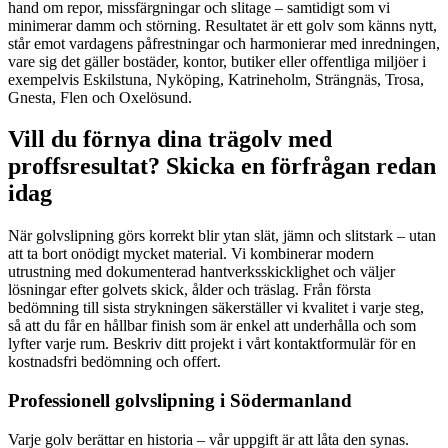
hand om repor, missfärgningar och slitage – samtidigt som vi
minimerar damm och störning. Resultatet är ett golv som känns nytt,
står emot vardagens påfrestningar och harmonierar med inredningen,
vare sig det gäller bostäder, kontor, butiker eller offentliga miljöer i
exempelvis Eskilstuna, Nyköping, Katrineholm, Strängnäs, Trosa,
Gnesta, Flen och Oxelösund.
Vill du förnya dina trägolv med
proffsresultat? Skicka en förfrågan redan
idag
När golvslipning görs korrekt blir ytan slät, jämn och slitstark – utan
att ta bort onödigt mycket material. Vi kombinerar modern
utrustning med dokumenterad hantverksskicklighet och väljer
lösningar efter golvets skick, ålder och träslag. Från första
bedömning till sista strykningen säkerställer vi kvalitet i varje steg,
så att du får en hållbar finish som är enkel att underhålla och som
lyfter varje rum. Beskriv ditt projekt i vårt kontaktformulär för en
kostnadsfri bedömning och offert.
Professionell golvslipning i Södermanland
Varje golv berättar en historia – vår uppgift är att låta den synas.