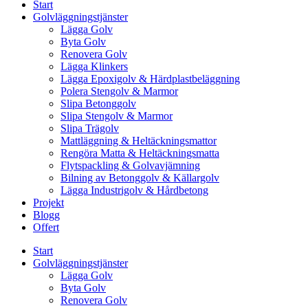
Start
Golvläggningstjänster
Lägga Golv
Byta Golv
Renovera Golv
Lägga Klinkers
Lägga Epoxigolv & Härdplastbeläggning
Polera Stengolv & Marmor
Slipa Betonggolv
Slipa Stengolv & Marmor
Slipa Trägolv
Mattläggning & Heltäckningsmattor
Rengöra Matta & Heltäckningsmatta
Flytspackling & Golvavjämning
Bilning av Betonggolv & Källargolv
Lägga Industrigolv & Hårdbetong
Projekt
Blogg
Offert
Start
Golvläggningstjänster
Lägga Golv
Byta Golv
Renovera Golv