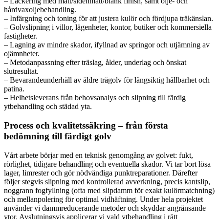
– Lackering med matt/sidenmatt/blank finish, samt olje- och
hårdvaxoljebehandling.
– Infärgning och toning för att justera kulör och fördjupa träkänslan.
– Golvslipning i villor, lägenheter, kontor, butiker och kommersiella
fastigheter.
– Lagning av mindre skador, ifyllnad av springor och utjämning av
ojämnheter.
– Metodanpassning efter träslag, ålder, underlag och önskat
slutresultat.
– Bevarandeunderhåll av äldre trägolv för långsiktig hållbarhet och
patina.
– Helhetsleverans från behovsanalys och slipning till färdig
ytbehandling och städad yta.
Process och kvalitetssäkring – från första
bedömning till färdigt golv
Vårt arbete börjar med en teknisk genomgång av golvet: fukt,
rörlighet, tidigare behandling och eventuella skador. Vi tar bort lösa
lager, limrester och gör nödvändiga punktreparationer. Därefter
följer stegvis slipning med kontrollerad avverkning, precis kantslip,
noggrann fogfyllning (ofta med slipdamm för exakt kulörmatchning)
och mellanpolering för optimal vidhäftning. Under hela projektet
använder vi dammreducerande metoder och skyddar angränsande
ytor. Avslutningsvis applicerar vi vald ytbehandling i rätt