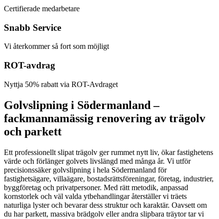
Certifierade medarbetare
Snabb Service
Vi återkommer så fort som möjligt
ROT-avdrag
Nyttja 50% rabatt via ROT-Avdraget
Golvslipning i Södermanland –
fackmannamässig renovering av trägolv
och parkett
Ett professionellt slipat trägolv ger rummet nytt liv, ökar fastighetens
värde och förlänger golvets livslängd med många år. Vi utför
precisionssäker golvslipning i hela Södermanland för
fastighetsägare, villaägare, bostadsrättsföreningar, företag, industrier,
byggföretag och privatpersoner. Med rätt metodik, anpassad
kornstorlek och väl valda ytbehandlingar återställer vi träets
naturliga lyster och bevarar dess struktur och karaktär. Oavsett om
du har parkett, massiva brädgolv eller andra slipbara träytor tar vi