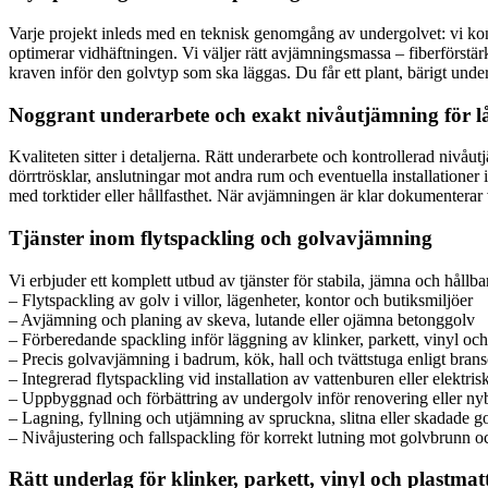
Varje projekt inleds med en teknisk genomgång av undergolvet: vi kon
optimerar vidhäftningen. Vi väljer rätt avjämningsmassa – fiberförstär
kraven inför den golvtyp som ska läggas. Du får ett plant, bärigt unde
Noggrant underarbete och exakt nivåutjämning för lå
Kvaliteten sitter i detaljerna. Rätt underarbete och kontrollerad nivåutj
dörrtrösklar, anslutningar mot andra rum och eventuella installationer 
med torktider eller hållfasthet. När avjämningen är klar dokumenterar 
Tjänster inom flytspackling och golvavjämning
Vi erbjuder ett komplett utbud av tjänster för stabila, jämna och hållbar
– Flytspackling av golv i villor, lägenheter, kontor och butiksmiljöer
– Avjämning och planing av skeva, lutande eller ojämna betonggolv
– Förberedande spackling inför läggning av klinker, parkett, vinyl och
– Precis golvavjämning i badrum, kök, hall och tvättstuga enligt brans
– Integrerad flytspackling vid installation av vattenburen eller elektri
– Uppbyggnad och förbättring av undergolv inför renovering eller n
– Lagning, fyllning och utjämning av spruckna, slitna eller skadade g
– Nivåjustering och fallspackling för korrekt lutning mot golvbrunn oc
Rätt underlag för klinker, parkett, vinyl och plastmat