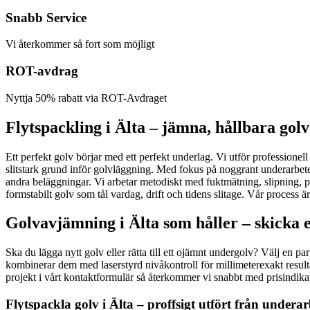
Snabb Service
Vi återkommer så fort som möjligt
ROT-avdrag
Nyttja 50% rabatt via ROT-Avdraget
Flytspackling i Älta – jämna, hållbara golv
Ett perfekt golv börjar med ett perfekt underlag. Vi utför professionell
slitstark grund inför golvläggning. Med fokus på noggrant underarbete,
andra beläggningar. Vi arbetar metodiskt med fuktmätning, slipning, prim
formstabilt golv som tål vardag, drift och tidens slitage. Vår process ä
Golvavjämning i Älta som håller – skicka e
Ska du lägga nytt golv eller rätta till ett ojämnt undergolv? Välj en 
kombinerar dem med laserstyrd nivåkontroll för millimeterexakt resultat.
projekt i vårt kontaktformulär så återkommer vi snabbt med prisindika
Flytspackla golv i Älta – proffsigt utfört från underar