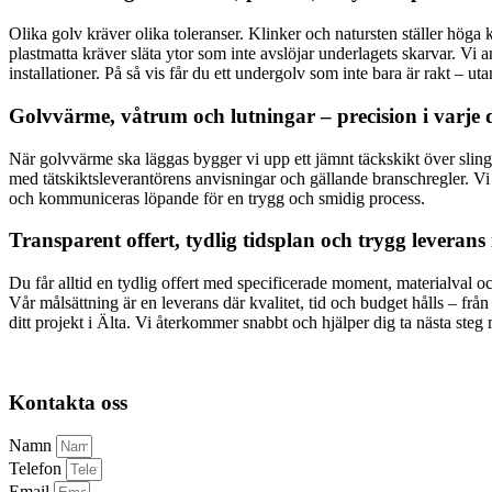
Olika golv kräver olika toleranser. Klinker och natursten ställer höga 
plastmatta kräver släta ytor som inte avslöjar underlagets skarvar. Vi a
installationer. På så vis får du ett undergolv som inte bara är rakt – uta
Golvvärme, våtrum och lutningar – precision i varje d
När golvvärme ska läggas bygger vi upp ett jämnt täckskikt över slingo
med tätskiktsleverantörens anvisningar och gällande branschregler. Vi 
och kommuniceras löpande för en trygg och smidig process.
Transparent offert, tydlig tidsplan och trygg leverans 
Du får alltid en tydlig offert med specificerade moment, materialval oc
Vår målsättning är en leverans där kvalitet, tid och budget hålls – från 
ditt projekt i Älta. Vi återkommer snabbt och hjälper dig ta nästa steg 
Kontakta oss
Namn
Telefon
Email