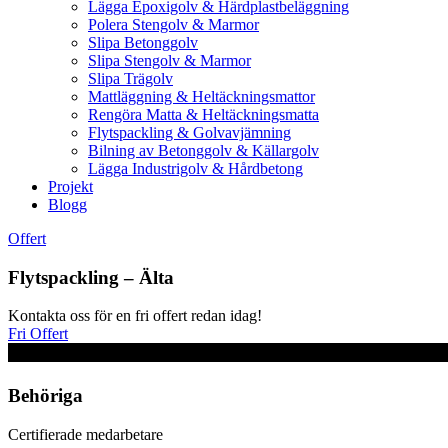
Lägga Epoxigolv & Härdplastbeläggning
Polera Stengolv & Marmor
Slipa Betonggolv
Slipa Stengolv & Marmor
Slipa Trägolv
Mattläggning & Heltäckningsmattor
Rengöra Matta & Heltäckningsmatta
Flytspackling & Golvavjämning
Bilning av Betonggolv & Källargolv
Lägga Industrigolv & Hårdbetong
Projekt
Blogg
Offert
Flytspackling – Älta
Kontakta oss för en fri offert redan idag!
Fri Offert
Behöriga
Certifierade medarbetare