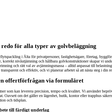
 redo för alla typer av golvbeläggning
 flytspackling i Älta för privatpersoner, fastighetsägare, företag, byggfö
 korrekt nivåutjämning och hållbara golvkonstruktioner skapar vi underla
ning och rätt val av avjämningsmassa – alltid anpassat till belastning, m
r transparent och effektiv, och vi planerar arbetet så att nästa steg i din
n offertförfrågan via formuläret
partner som kan leverera precision, tempo och kvalitet. Vi använder bep
 Oavsett om det gäller en lägenhet, butik, kontor eller trapphus säkerstä
tion och tidsplan.
bete till färdigt underlag