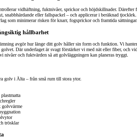
trollerar vidhäftning, fuktnivåer, sprickor och höjdskillnader. Däreft
kt, snabbhärdande eller fallspackel – och applicerar i beräknad tjocklek.
rlag som minimerar risken för knarr, fogsprickor och framtida sättningar
ngsiktig hållbarhet
ämning avgör hur länge ditt golv håller sin form och funktion. Vi hanterar 
i golvet. Där underlaget är svagt förstärker vi med nät eller fiber, och 
vi nivåer och fuktvärden så att golvläggningen kan planeras tryggt.
a golv i Älta – från små rum till stora ytor.
 plastmatta
chregler
sk golvvärme
ybyggnation
olvytor
h trösklar
ta