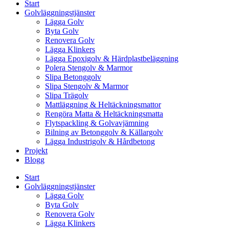
Start
Golvläggningstjänster
Lägga Golv
Byta Golv
Renovera Golv
Lägga Klinkers
Lägga Epoxigolv & Härdplastbeläggning
Polera Stengolv & Marmor
Slipa Betonggolv
Slipa Stengolv & Marmor
Slipa Trägolv
Mattläggning & Heltäckningsmattor
Rengöra Matta & Heltäckningsmatta
Flytspackling & Golvavjämning
Bilning av Betonggolv & Källargolv
Lägga Industrigolv & Hårdbetong
Projekt
Blogg
Start
Golvläggningstjänster
Lägga Golv
Byta Golv
Renovera Golv
Lägga Klinkers