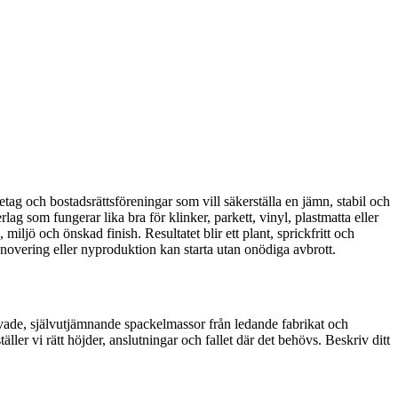
retag och bostadsrättsföreningar som vill säkerställa en jämn, stabil och
g som fungerar lika bra för klinker, parkett, vinyl, plastmatta eller
iljö och önskad finish. Resultatet blir ett plant, sprickfritt och
 renovering eller nyproduktion kan starta utan onödiga avbrott.
rövade, självutjämnande spackelmassor från ledande fabrikat och
ller vi rätt höjder, anslutningar och fallet där det behövs. Beskriv ditt