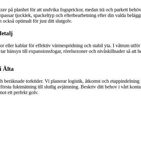
krav på planhet för att undvika fogsprickor, medan trä och parkett behöve
npassar tjocklek, spackeltyp och efterbearbetning efter din valda beläggn
n också optimalt för just ditt slutgolv.
etalj
r eller kablar för effektiv värmespridning och stabil yta. I våtrum utf
tar hänsyn till expansionsfogar, rörelsezoner och nivåskillnader så att 
i Älta
h beräknade torktider. Vi planerar logistik, åtkomst och etappindelning s
första fuktmätning till slutlig avjämning. Beskriv ditt behov i vårt konta
mot ett perfekt golv.