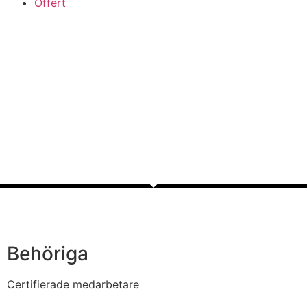
Offert
Behöriga
Certifierade medarbetare