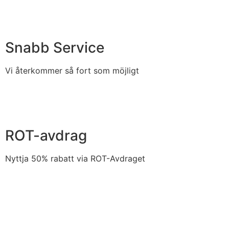
Snabb Service
Vi återkommer så fort som möjligt
ROT-avdrag
Nyttja 50% rabatt via ROT-Avdraget