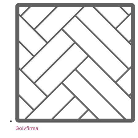
Golvfirma