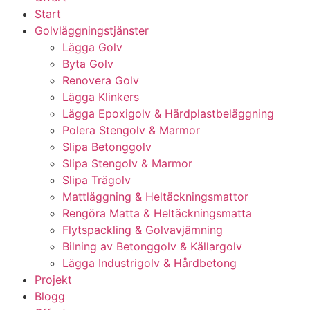
Start
Golvläggningstjänster
Lägga Golv
Byta Golv
Renovera Golv
Lägga Klinkers
Lägga Epoxigolv & Härdplastbeläggning
Polera Stengolv & Marmor
Slipa Betonggolv
Slipa Stengolv & Marmor
Slipa Trägolv
Mattläggning & Heltäckningsmattor
Rengöra Matta & Heltäckningsmatta
Flytspackling & Golvavjämning
Bilning av Betonggolv & Källargolv
Lägga Industrigolv & Hårdbetong
Projekt
Blogg