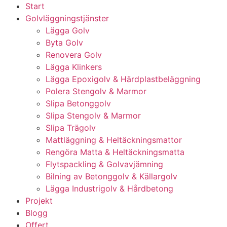
Start
Golvläggningstjänster
Lägga Golv
Byta Golv
Renovera Golv
Lägga Klinkers
Lägga Epoxigolv & Härdplastbeläggning
Polera Stengolv & Marmor
Slipa Betonggolv
Slipa Stengolv & Marmor
Slipa Trägolv
Mattläggning & Heltäckningsmattor
Rengöra Matta & Heltäckningsmatta
Flytspackling & Golvavjämning
Bilning av Betonggolv & Källargolv
Lägga Industrigolv & Hårdbetong
Projekt
Blogg
Offert