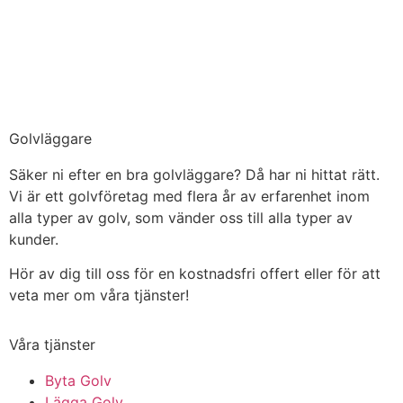
Golvläggare
Säker ni efter en bra golvläggare? Då har ni hittat rätt.
Vi är ett golvföretag med flera år av erfarenhet inom
alla typer av golv, som vänder oss till alla typer av
kunder.
Hör av dig till oss för en kostnadsfri offert eller för att
veta mer om våra tjänster!
Våra tjänster
Byta Golv
Lägga Golv