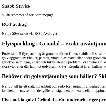
Snabb Service
Vi återkommer så fort som möjligt
ROT-avdrag
Nyttja 50% rabatt via ROT-Avdraget
Flytspackling i Gröndal – exakt nivåutjäm
Professionell flytspackling är grunden för ett jämnt, stabilt och slitst
golvläggning av klinker, parkett, vinyl, plastmatta eller andra golvb
sprickor, sättningar, knarr och fuktrelaterade problem. Vi arbetar stru
stora ytor eller där fall mot golvbrunn krävs. Resultatet är en hållbar 
Behöver du golvavjämning som håller? Skic
När du vill ha ett slätt, nivåriktigt och redo-för-läggning-underlag i G
kvaliteten – oavsett om det gäller en lägenhet, butiksyta eller trapph
Flytspackla golv i Gröndal – rätt underarbete ger perf