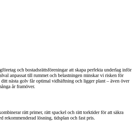
yggföretag och bostadsrättsföreningar att skapa perfekta underlag inför
lval anpassat till rummet och belastningen minskar vi risken för
 ditt nästa golv får optimal vidhäftning och ligger plant – även över
 många år framöver.
mbinerar rätt primer, rätt spackel och rätt torktider för att säkra
med rekommenderad lösning, tidsplan och fast pris.