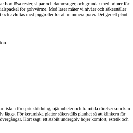
 tar bort lösa rester, slipar och dammsuger, och grundar med primer för
ecialspackel för golvvärme. Med laser mäter vi nivåer och säkerställer
och avluftas med piggroller för att minimera porer. Det ger ett plant
ion.
kar risken för sprickbildning, ojämnheter och framtida rörelser som kan
 läggs. För keramiska plattor säkerställs planhet så att klinkern får
 övergångar. Kort sagt: ett stabilt undergolv höjer komfort, estetik och