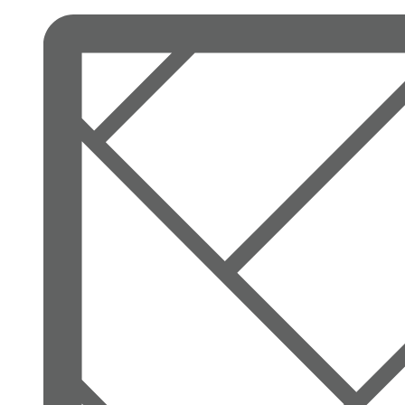
Skip
to
content