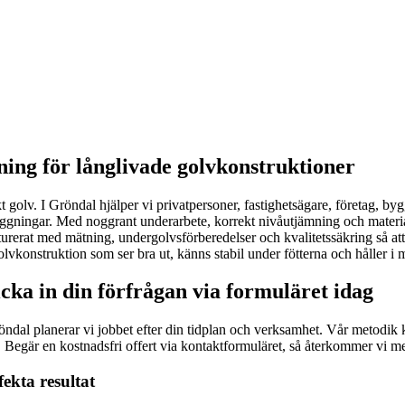
ning för långlivade golvkonstruktioner
arkt golv. I Gröndal hjälper vi privatpersoner, fastighetsägare, företag, b
eläggningar. Med noggrant underarbete, korrekt nivåutjämning och materia
kturerat med mätning, undergolvsförberedelser och kvalitetssäkring så att
golvkonstruktion som ser bra ut, känns stabil under fötterna och håller i
ka in din förfrågan via formuläret idag
röndal planerar vi jobbet efter din tidplan och verksamhet. Vår metodik ko
us. Begär en kostnadsfri offert via kontaktformuläret, så återkommer vi 
ekta resultat