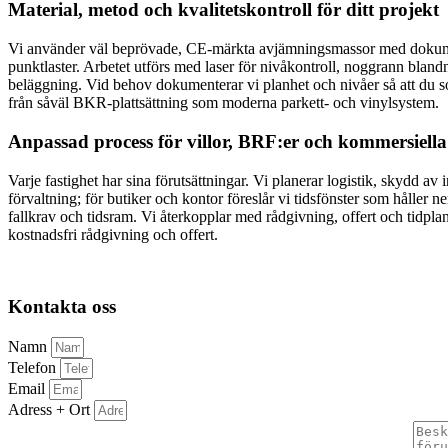
Material, metod och kvalitetskontroll för ditt projekt
Vi använder väl beprövade, CE-märkta avjämningsmassor med dokument
punktlaster. Arbetet utförs med laser för nivåkontroll, noggrann blandn
beläggning. Vid behov dokumenterar vi planhet och nivåer så att du s
från såväl BKR-plattsättning som moderna parkett- och vinylsystem.
Anpassad process för villor, BRF:er och kommersiella
Varje fastighet har sina förutsättningar. Vi planerar logistik, skydd 
förvaltning; för butiker och kontor föreslår vi tidsfönster som håller 
fallkrav och tidsram. Vi återkopplar med rådgivning, offert och tidplan
kostnadsfri rådgivning och offert.
Kontakta oss
Namn
Telefon
Email
Adress + Ort