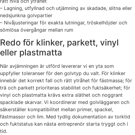
rätt nivå och ytråhet
– Lagning, utfyllnad och utjämning av skadade, slitna eller
nedsjunkna golvpartier
– Nivåjusteringar för exakta lutningar, tröskelhöjder och
sömlösa övergångar mellan rum
Redo för klinker, parkett, vinyl
eller plastmatta
När avjämningen är utförd levererar vi en yta som
uppfyller toleranser för den golvtyp du valt. För klinker
innebär det korrekt fall och rätt ytråhet för fästmassa; för
trä och parkett prioriteras stabilitet och fuktsäkerhet; för
vinyl och plastmatta krävs extra släthet och noggrant
spacklade skarvar. Vi koordinerar med golvläggaren och
säkerställer kompatibilitet mellan primer, spackel,
fästmassor och lim. Med tydlig dokumentation av torktid
och fuktstatus kan nästa entreprenör starta tryggt och i
tid.