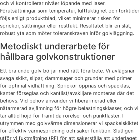
och vi kontrollerar nivåer löpande med laser.
Förutsättningar som temperatur, luftfuktighet och torktider
följs enligt produktblad, vilket minimerar risken för
sprickor, sättningar eller restfukt. Resultatet blir en slät,
robust yta som möter toleranskraven inför golvläggning.
Metodiskt underarbete för
hållbara golvkonstruktioner
Ett bra undergolv börjar med rätt förarbete. Vi avlägsnar
svaga skikt, slipar, dammsuger och grundar med primer
för optimal vidhäftning. Sprickor öppnas och spacklas,
kanter förseglas och kantlist/avskiljare monteras där det
behövs. Vid behov använder vi fiberarmerad eller
nätarmerad avjämning för högre belastningsklasser, och vi
tar alltid höjd för framtida rörelser och punktlaster. I
utrymmen med golvvärme dimensionerar vi spackelskiktet
för effektiv värmespridning och säker funktion. Slutligen
utför vi fuktmätning (RF) för att säkerställa att underlaget