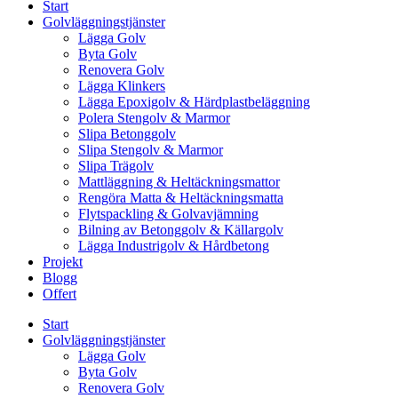
Start
Golvläggningstjänster
Lägga Golv
Byta Golv
Renovera Golv
Lägga Klinkers
Lägga Epoxigolv & Härdplastbeläggning
Polera Stengolv & Marmor
Slipa Betonggolv
Slipa Stengolv & Marmor
Slipa Trägolv
Mattläggning & Heltäckningsmattor
Rengöra Matta & Heltäckningsmatta
Flytspackling & Golvavjämning
Bilning av Betonggolv & Källargolv
Lägga Industrigolv & Hårdbetong
Projekt
Blogg
Offert
Start
Golvläggningstjänster
Lägga Golv
Byta Golv
Renovera Golv