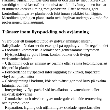
stabilitet. Massan pumpas eller hälls ut och dras av med riktverktyg,
samtidigt som vi laserställer rätt nivå och fall. I våtutrymmen formar
vi rutinerat korrekt lutning mot golvbrunn. Efter härdning görs
kontrollmätningar av planhet och fukt innan ytskiktet kan läggas.
Metodiken ger dig ett plant, starkt och långlivat undergolv – redo för
professionell golvläggning.
Tjänster inom flytspackling och avjämning
Vi erbjuder ett komplett utbud av golvavjämningstjänster i
Saltsjöbaden. Nedan ser du exempel på uppdrag vi utför regelbundet
– i bostäder, kommersiella lokaler och gemensamma utrymmen.
– Flytspackling av golv i hem, kontor, butiker och övriga
verksamhetslokaler
– Utläggning och avjämning av ojämna eller vågiga betongunderlag
för perfekt planhet
– Förberedande flytspackel inför läggning av klinker, träparkett,
vinyl och plastmattor
– Golvutjämning i badrum, kök och tvättstugor med krav på exakta
lutningar och fall
– Integrering av flytspackel vid installation av vattenburen eller
elektrisk golvvärme
– Grundarbete och nivellering av undergolv vid både renovering
och nyproduktion
– Reparation, lagning och utjämning av skadade, spruckna eller