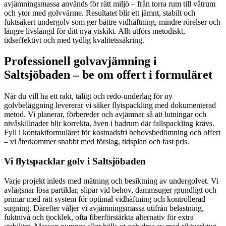
avjämningsmassa används för rätt miljö – från torra rum till våtrum
och ytor med golvvärme. Resultatet blir ett jämnt, stabilt och
fuktsäkert undergolv som ger bättre vidhäftning, mindre rörelser och
längre livslängd för ditt nya ytskikt. Allt utförs metodiskt,
tidseffektivt och med tydlig kvalitetssäkring.
Professionell golvavjämning i
Saltsjöbaden – be om offert i formuläret
När du vill ha ett rakt, tåligt och redo-underlag för ny
golvbeläggning levererar vi säker flytspackling med dokumenterad
metod. Vi planerar, förbereder och avjämnar så att lutningar och
nivåskillnader blir korrekta, även i badrum där fallspackling krävs.
Fyll i kontaktformuläret för kostnadsfri behovsbedömning och offert
– vi återkommer snabbt med förslag, tidsplan och fast pris.
Vi flytspacklar golv i Saltsjöbaden
Varje projekt inleds med mätning och besiktning av undergolvet. Vi
avlägsnar lösa partiklar, slipar vid behov, dammsuger grundligt och
primar med rätt system för optimal vidhäftning och kontrollerad
sugning. Därefter väljer vi avjämningsmassa utifrån belastning,
fuktnivå och tjocklek, ofta fiberförstärkta alternativ för extra