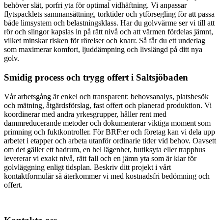
behöver slät, porfri yta för optimal vidhäftning. Vi anpassar
flytspacklets sammansättning, torktider och ytförsegling för att passa
både limsystem och belastningsklass. Har du golvvärme ser vi till att
rör och slingor kapslas in på rätt nivå och att värmen fördelas jämnt,
vilket minskar risken för rörelser och knarr. Så får du ett underlag
som maximerar komfort, ljuddämpning och livslängd på ditt nya
golv.
Smidig process och trygg offert i Saltsjöbaden
Vår arbetsgång är enkel och transparent: behovsanalys, platsbesök
och mätning, åtgärdsförslag, fast offert och planerad produktion. Vi
koordinerar med andra yrkesgrupper, håller rent med
dammreducerande metoder och dokumenterar viktiga moment som
primning och fuktkontroller. För BRF:er och företag kan vi dela upp
arbetet i etapper och arbeta utanför ordinarie tider vid behov. Oavsett
om det gäller ett badrum, en hel lägenhet, butiksyta eller trapphus
levererar vi exakt nivå, rätt fall och en jämn yta som är klar för
golvläggning enligt tidsplan. Beskriv ditt projekt i vårt
kontaktformulär så återkommer vi med kostnadsfri bedömning och
offert.