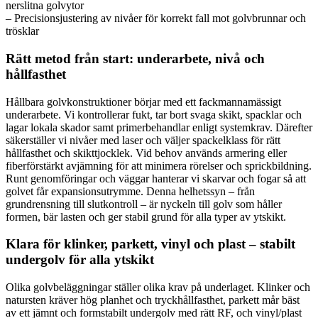
nerslitna golvytor
– Precisionsjustering av nivåer för korrekt fall mot golvbrunnar och
trösklar
Rätt metod från start: underarbete, nivå och
hållfasthet
Hållbara golvkonstruktioner börjar med ett fackmannamässigt
underarbete. Vi kontrollerar fukt, tar bort svaga skikt, spacklar och
lagar lokala skador samt primerbehandlar enligt systemkrav. Därefter
säkerställer vi nivåer med laser och väljer spackelklass för rätt
hållfasthet och skikttjocklek. Vid behov används armering eller
fiberförstärkt avjämning för att minimera rörelser och sprickbildning.
Runt genomföringar och väggar hanterar vi skarvar och fogar så att
golvet får expansionsutrymme. Denna helhetssyn – från
grundrensning till slutkontroll – är nyckeln till golv som håller
formen, bär lasten och ger stabil grund för alla typer av ytskikt.
Klara för klinker, parkett, vinyl och plast – stabilt
undergolv för alla ytskikt
Olika golvbeläggningar ställer olika krav på underlaget. Klinker och
natursten kräver hög planhet och tryckhållfasthet, parkett mår bäst
av ett jämnt och formstabilt undergolv med rätt RF, och vinyl/plast