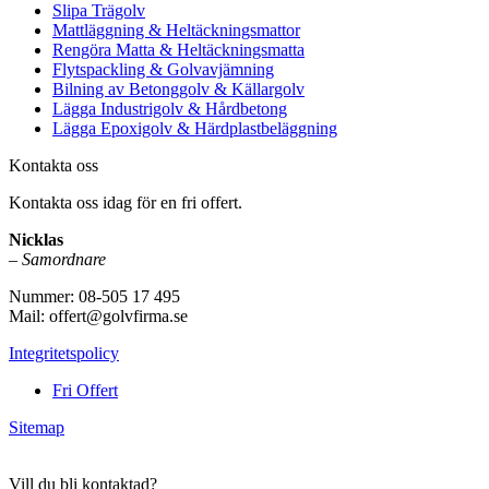
Slipa Trägolv
Mattläggning & Heltäckningsmattor
Rengöra Matta & Heltäckningsmatta
Flytspackling & Golvavjämning
Bilning av Betonggolv & Källargolv
Lägga Industrigolv & Hårdbetong
Lägga Epoxigolv & Härdplastbeläggning
Kontakta oss
Kontakta oss idag för en fri offert.
Nicklas
–
Samordnare
Nummer: 08-505 17 495
Mail: offert@golvfirma.se
Integritetspolicy
Fri Offert
Sitemap
Vill du bli kontaktad?