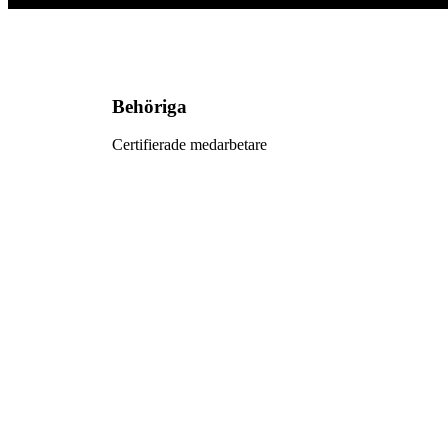
Behöriga
Certifierade medarbetare