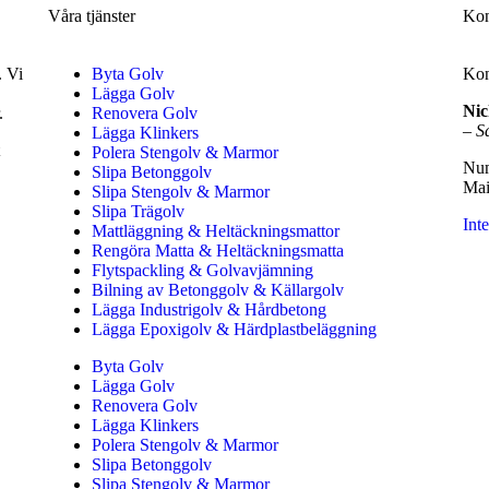
Våra tjänster
Kon
. Vi
Byta Golv
Kont
Lägga Golv
Nic
.
Renovera Golv
–
S
Lägga Klinkers
Polera Stengolv & Marmor
Num
Slipa Betonggolv
Mai
Slipa Stengolv & Marmor
Slipa Trägolv
Inte
Mattläggning & Heltäckningsmattor
Rengöra Matta & Heltäckningsmatta
Flytspackling & Golvavjämning
Bilning av Betonggolv & Källargolv
Lägga Industrigolv & Hårdbetong
Lägga Epoxigolv & Härdplastbeläggning
Byta Golv
Lägga Golv
Renovera Golv
Lägga Klinkers
Polera Stengolv & Marmor
Slipa Betonggolv
Slipa Stengolv & Marmor