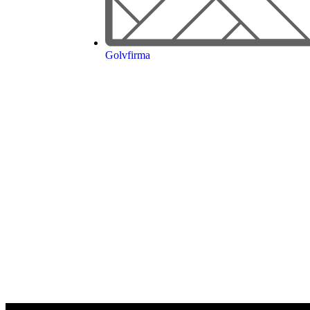
Golvfirma