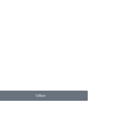
Offert