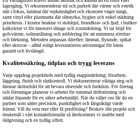
Ett vardagsrum kräver annan akustik och känsla än en entré eller
lagergång. Vi rekommenderar trä och parkett där värme och estetik
står i fokus, laminat där repkänslighet och ekonomi väger tungt,
samt vinyl eller plastmatta där slitstyrka, hygien och enkel städning
prioriteras. I kontor beaktar vi stolshjul, brandkrav och ljud; i butiker
kalkylerar vi för intensivt slitage och zonindelning. Vi tar höjd för
golvvärme, solinstrålning och möblering för att minimera rörelser
och blekning. Metoden anpassas därefter: limmat, flytande, spikat
eller skruvat – alltid enligt leverantörens anvisningar för bästa
garanti och livslängd.
Kvalitetssäkring, tidplan och trygg leverans
Varje uppdrag projektleds med tydlig etappindelning: förarbete,
läggning, finish och slutkontroll. Vi dokumenterar viktiga steg och
lämnar skötselråd för att bevara utseende och funktion. För företag
och föreningar planerar vi arbetet för minimal driftstörning och
städar löpande för en säker arbetsmiljö. När du väljer oss får du en
partner som sätter precision, punktlighet och långsiktigt värde
främst. Vill du veta mer eller få prisförslag? Beskriv ditt projekt och
önskemål i vårt kontaktformulär så återkommer vi snabbt med
rådgivning och en tydlig offert.