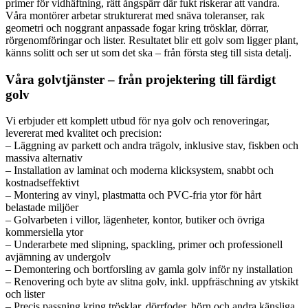
primer för vidhäftning, rätt ångspärr där fukt riskerar att vandra.
Våra montörer arbetar strukturerat med snäva toleranser, rak
geometri och noggrant anpassade fogar kring trösklar, dörrar,
rörgenomföringar och lister. Resultatet blir ett golv som ligger plant,
känns solitt och ser ut som det ska – från första steg till sista detalj.
Våra golvtjänster – från projektering till färdigt
golv
Vi erbjuder ett komplett utbud för nya golv och renoveringar,
levererat med kvalitet och precision:
– Läggning av parkett och andra trägolv, inklusive stav, fiskben och
massiva alternativ
– Installation av laminat och moderna klicksystem, snabbt och
kostnadseffektivt
– Montering av vinyl, plastmatta och PVC-fria ytor för hårt
belastade miljöer
– Golvarbeten i villor, lägenheter, kontor, butiker och övriga
kommersiella ytor
– Underarbete med slipning, spackling, primer och professionell
avjämning av undergolv
– Demontering och bortforsling av gamla golv inför ny installation
– Renovering och byte av slitna golv, inkl. uppfräschning av ytskikt
och lister
– Precis passning kring trösklar, dörrfoder, hörn och andra känsliga