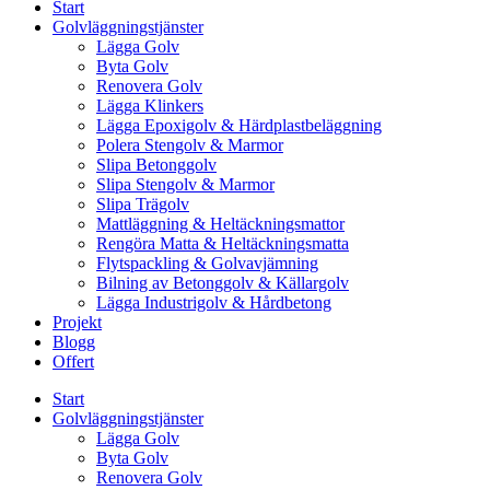
Start
Golvläggningstjänster
Lägga Golv
Byta Golv
Renovera Golv
Lägga Klinkers
Lägga Epoxigolv & Härdplastbeläggning
Polera Stengolv & Marmor
Slipa Betonggolv
Slipa Stengolv & Marmor
Slipa Trägolv
Mattläggning & Heltäckningsmattor
Rengöra Matta & Heltäckningsmatta
Flytspackling & Golvavjämning
Bilning av Betonggolv & Källargolv
Lägga Industrigolv & Hårdbetong
Projekt
Blogg
Offert
Start
Golvläggningstjänster
Lägga Golv
Byta Golv
Renovera Golv