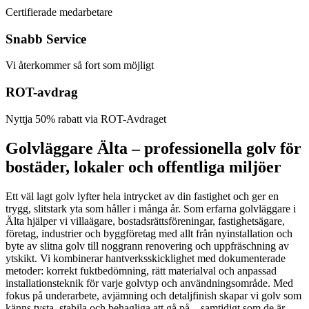
Certifierade medarbetare
Snabb Service
Vi återkommer så fort som möjligt
ROT-avdrag
Nyttja 50% rabatt via ROT-Avdraget
Golvläggare Älta – professionella golv för
bostäder, lokaler och offentliga miljöer
Ett väl lagt golv lyfter hela intrycket av din fastighet och ger en
trygg, slitstark yta som håller i många år. Som erfarna golvläggare i
Älta hjälper vi villaägare, bostadsrättsföreningar, fastighetsägare,
företag, industrier och byggföretag med allt från nyinstallation och
byte av slitna golv till noggrann renovering och uppfräschning av
ytskikt. Vi kombinerar hantverksskicklighet med dokumenterade
metoder: korrekt fuktbedömning, rätt materialval och anpassad
installationsteknik för varje golvtyp och användningsområde. Med
fokus på underarbete, avjämning och detaljfinish skapar vi golv som
känns tysta, stabila och behagliga att gå på – samtidigt som de är