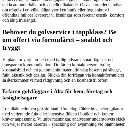
enkla att underhålla och visuellt tilltalande. Oavsett om det handlar
om trägolv i en villa, tåliga ytor i en butik eller hygienkrav i
offentliga miljöer levererar vi lösningar som förenar estetik, komfort
och lång livslängd.
Behöver du golvservice i toppklass? Be
om offert via formuläret – snabbt och
tryggt
Vi planerar varje projekt med tydlig tidsram, smart logistik och
transparent kommunikation. Du får en kontaktperson, tydlig
kostnadsbild och ett genomtänkt materialförslag baserat på slitage,
fukt, akustik och design. Skicka din förfrågan via kontaktformuläret
så återkommer vi med rådgivning och en kostnadsfri offert.
Erfaren golvläggare i Älta för hem, företag och
fastighetsägare
Lokalkännedomen gör skillnad. Underlag i äldre hus, betongplattor
med varierande fukt eller intensiva flöden i butiker och kontor
kräver anpassning. Vi utför mätningar, analyserar undergolvets skick
och väljer metod därefter – spackling och avjämning vid ojämnheter,