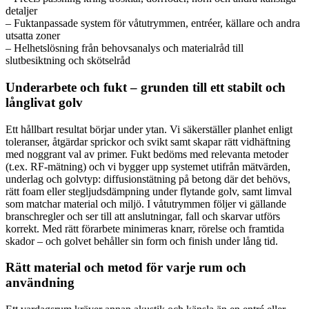
detaljer
– Fuktanpassade system för våtutrymmen, entréer, källare och andra
utsatta zoner
– Helhetslösning från behovsanalys och materialråd till
slutbesiktning och skötselråd
Underarbete och fukt – grunden till ett stabilt och
långlivat golv
Ett hållbart resultat börjar under ytan. Vi säkerställer planhet enligt
toleranser, åtgärdar sprickor och svikt samt skapar rätt vidhäftning
med noggrant val av primer. Fukt bedöms med relevanta metoder
(t.ex. RF-mätning) och vi bygger upp systemet utifrån mätvärden,
underlag och golvtyp: diffusionstätning på betong där det behövs,
rätt foam eller stegljudsdämpning under flytande golv, samt limval
som matchar material och miljö. I våtutrymmen följer vi gällande
branschregler och ser till att anslutningar, fall och skarvar utförs
korrekt. Med rätt förarbete minimeras knarr, rörelse och framtida
skador – och golvet behåller sin form och finish under lång tid.
Rätt material och metod för varje rum och
användning