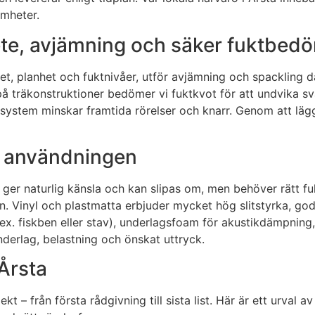
amheter.
ete, avjämning och säker fuktbed
ghet, planhet och fuktnivåer, utför avjämning och spackling 
på träkonstruktioner bedömer vi fuktkvot för att undvika svä
ystem minskar framtida rörelser och knarr. Genom att lägga 
r användningen
rä ger naturlig känsla och kan slipas om, men behöver rätt 
. Vinyl och plastmatta erbjuder mycket hög slitstyrka, god a
.ex. fiskben eller stav), underlagsfoam för akustikdämpning,
underlag, belastning och önskat uttryck.
 Årsta
– från första rådgivning till sista list. Här är ett urval av 