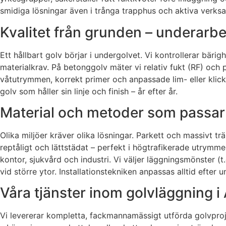
smidiga lösningar även i trånga trapphus och aktiva verks
Kvalitet från grunden – underarb
Ett hållbart golv börjar i undergolvet. Vi kontrollerar bäri
materialkrav. På betonggolv mäter vi relativ fukt (RF) och 
våtutrymmen, korrekt primer och anpassade lim- eller klicks
golv som håller sin linje och finish – år efter år.
Material och metoder som passa
Olika miljöer kräver olika lösningar. Parkett och massivt t
reptåligt och lättstädat – perfekt i högtrafikerade utrymmen
kontor, sjukvård och industri. Vi väljer läggningsmönster (t
vid större ytor. Installationstekniken anpassas alltid efter 
Våra tjänster inom golvläggning i
Vi levererar kompletta, fackmannamässigt utförda golvprojekt 