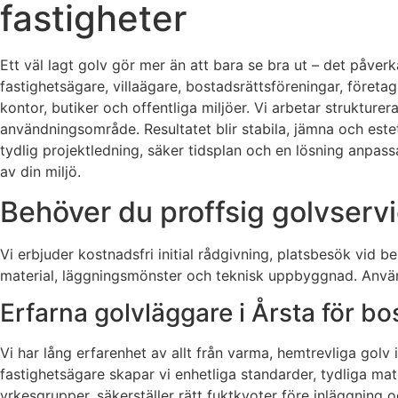
fastigheter
Ett väl lagt golv gör mer än att bara se bra ut – det påverk
fastighetsägare, villaägare, bostadsrättsföreningar, företa
kontor, butiker och offentliga miljöer. Vi arbetar struktur
användningsområde. Resultatet blir stabila, jämna och esteti
tydlig projektledning, säker tidsplan och en lösning anpas
av din miljö.
Behöver du proffsig golvservi
Vi erbjuder kostnadsfri initial rådgivning, platsbesök vid
material, läggningsmönster och teknisk uppbyggnad. Använd 
Erfarna golvläggare i Årsta för b
Vi har lång erfarenhet av allt från varma, hemtrevliga golv i 
fastighetsägare skapar vi enhetliga standarder, tydliga ma
yrkesgrupper, säkerställer rätt fuktkvoter före inläggning