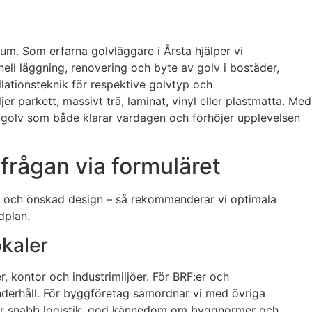
 rum. Som erfarna golvläggare i Årsta hjälper vi
nell läggning, renovering och byte av golv i bostäder,
llationsteknik för respektive golvtyp och
er parkett, massivt trä, laminat, vinyl eller plastmatta. Med
vi golv som både klarar vardagen och förhöjer upplevelsen
rfrågan via formuläret
ing och önskad design – så rekommenderar vi optimala
dplan.
okaler
er, kontor och industrimiljöer. För BRF:er och
underhåll. För byggföretag samordnar vi med övriga
nnebär snabb logistik, god kännedom om byggnormer och