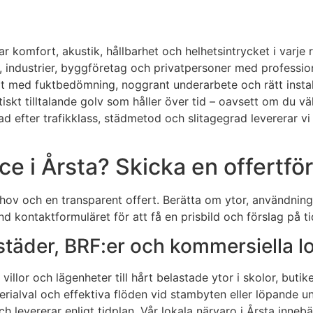
ar komfort, akustik, hållbarhet och helhetsintrycket i varje
g, industrier, byggföretag och privatpersoner med professio
erat med fuktbedömning, noggrant underarbete och rätt insta
skt tilltalande golv som håller över tid – oavsett om du välj
sad efter trafikklass, städmetod och slitagegrad levererar 
ce i Årsta? Skicka en offertfö
 behov och en transparent offert. Berätta om ytor, användn
kontaktformuläret för att få en prisbild och förslag på ti
ostäder, BRF:er och kommersiella l
villor och lägenheter till hårt belastade ytor i skolor, butik
terialval och effektiva flöden vid stambyten eller löpande 
 och levererar enligt tidplan. Vår lokala närvaro i Årsta i