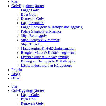
Start
Golvläggningstjänster
Lägga Golv
Byta Golv
Renovera Golv
Lägga Klinkers
Lägga Epoxigolv & Härdplastbeläggning
Polera Stengolv & Marmor
Slipa Betonggolv
Slipa Stengolv & Marmor
Slipa Trägolv
Mattläggning & Heltäckningsmattor
Rengöra Matta & Heltäckningsmatta
Flytspackling & Golvavjämning
Bilning av Betonggolv & Källargolv
Lägga Industrigolv & Hårdbetong
Projekt
Blogg
Offert
Start
Golvläggningstjänster
Lägga Golv
Byta Golv
Renovera Golv