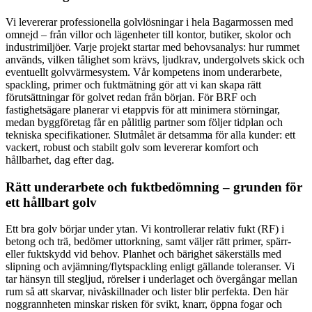
Vi levererar professionella golvlösningar i hela Bagarmossen med
omnejd – från villor och lägenheter till kontor, butiker, skolor och
industrimiljöer. Varje projekt startar med behovsanalys: hur rummet
används, vilken tålighet som krävs, ljudkrav, undergolvets skick och
eventuellt golvvärmesystem. Vår kompetens inom underarbete,
spackling, primer och fuktmätning gör att vi kan skapa rätt
förutsättningar för golvet redan från början. För BRF och
fastighetsägare planerar vi etappvis för att minimera störningar,
medan byggföretag får en pålitlig partner som följer tidplan och
tekniska specifikationer. Slutmålet är detsamma för alla kunder: ett
vackert, robust och stabilt golv som levererar komfort och
hållbarhet, dag efter dag.
Rätt underarbete och fuktbedömning – grunden för
ett hållbart golv
Ett bra golv börjar under ytan. Vi kontrollerar relativ fukt (RF) i
betong och trä, bedömer uttorkning, samt väljer rätt primer, spärr-
eller fuktskydd vid behov. Planhet och bärighet säkerställs med
slipning och avjämning/flytspackling enligt gällande toleranser. Vi
tar hänsyn till stegljud, rörelser i underlaget och övergångar mellan
rum så att skarvar, nivåskillnader och lister blir perfekta. Den här
noggrannheten minskar risken för svikt, knarr, öppna fogar och