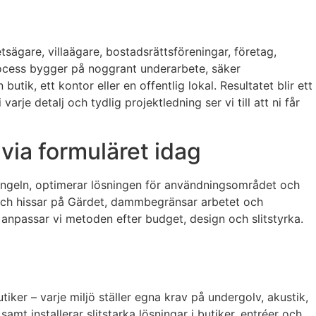
tsägare, villaägare, bostadsrättsföreningar, företag,
process bygger på noggrant underarbete, säker
tik, ett kontor eller en offentlig lokal. Resultatet blir ett
rje detalj och tydlig projektledning ser vi till att ni får
via formuläret idag
jungeln, optimerar lösningen för användningsområdet och
us och hissar på Gärdet, dammbegränsar arbetet och
, anpassar vi metoden efter budget, design och slitstyrka.
iker – varje miljö ställer egna krav på undergolv, akustik,
samt installerar slitstarka lösningar i butiker, entréer och