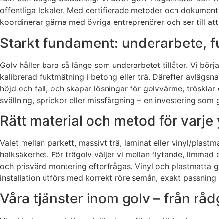
offentliga lokaler. Med certifierade metoder och dokumentera
koordinerar gärna med övriga entreprenörer och ser till att ti
Starkt fundament: underarbete, f
Golv håller bara så länge som underarbetet tillåter. Vi bör
kalibrerad fuktmätning i betong eller trä. Därefter avlägsna
höjd och fall, och skapar lösningar för golvvärme, tröskla
svällning, sprickor eller missfärgning – en investering som
Rätt material och metod för varje 
Valet mellan parkett, massivt trä, laminat eller vinyl/plas
halksäkerhet. För trägolv väljer vi mellan flytande, limm
och prisvärd montering efterfrågas. Vinyl och plastmatta ge
installation utförs med korrekt rörelsemån, exakt passning m
Våra tjänster inom golv – från rådg