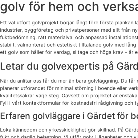
golv för hem och verk
Ett väl utfört golvprojekt börjar långt före första plankan 
industrier, byggföretag och privatpersoner med allt från ny
fuktbedömning, rätt materialval och anpassad installationstek
stabilt, välmonterat och estetiskt tilltalande golv med lång l
ett golv som håller för vardag, slitage och höga krav – år ef
Letar du golvexpertis på Gärd
När du anlitar oss får du mer än bara golvläggning. Du f
planerar utförandet för minimal störning i boende eller ve
kvalitetssäkrar varje steg. Oavsett om projektet är enstaka 
Fyll i vårt kontaktformulär för kostnadsfri rådgivning och ty
Erfaren golvläggare i Gärdet för 
Lokalkännedom och yrkesskicklighet gör skillnad. På Gärdet f
fukt och daglig belastning. Vi utför golv i lägenheter och vil