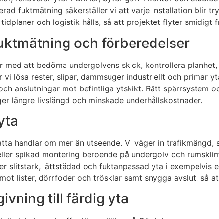
d fuktmätning säkerställer vi att varje installation blir tr
dplaner och logistik hålls, så att projektet flyter smidigt frå
uktmätning och förberedelser
jar med att bedöma undergolvens skick, kontrollera planhet, 
r vi lösa rester, slipar, dammsuger industriellt och primar y
r och anslutningar mot befintliga ytskikt. Rätt spärrsystem
 ger längre livslängd och minskade underhållskostnader.
yta
tmatta handlar om mer än utseende. Vi väger in trafikmängd, 
ad eller spikad montering beroende på undergolv och rumskl
r slitstark, lättstädad och fuktanpassad yta i exempelvis e
ot lister, dörrfoder och trösklar samt snygga avslut, så att 
ivning till färdig yta