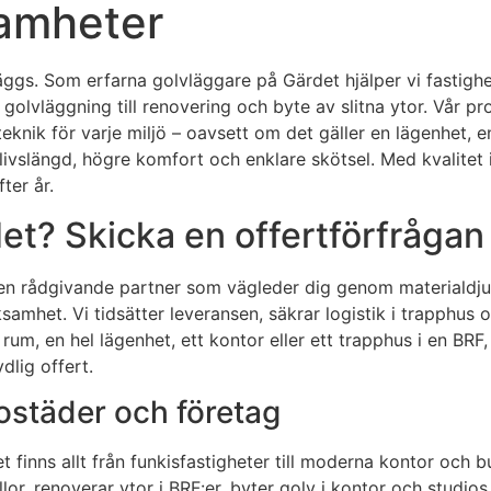
samheter
läggs. Som erfarna golvläggare på Gärdet hjälper vi fastighe
 golvläggning till renovering och byte av slitna ytor. Vår 
nik för varje miljö – oavsett om det gäller en lägenhet, en bu
ivslängd, högre komfort och enklare skötsel. Med kvalitet i va
ter år.
et? Skicka en offertförfrågan 
år en rådgivande partner som vägleder dig genom materiald
rksamhet. Vi tidsätter leveransen, säkrar logistik i trapph
rum, en hel lägenhet, ett kontor eller ett trapphus i en BRF
dlig offert.
bostäder och företag
inns allt från funkisfastigheter till moderna kontor och but
lor, renoverar ytor i BRF:er, byter golv i kontor och studios 