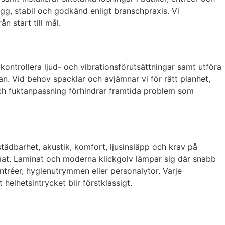
ygg, stabil och godkänd enligt branschpraxis. Vi
n start till mål.
kontrollera ljud- och vibrationsförutsättningar samt utföra
tan. Vid behov spacklar och avjämnar vi för rätt planhet,
 och fuktanpassning förhindrar framtida problem som
städbarhet, akustik, komfort, ljusinsläpp och krav på
imat. Laminat och moderna klickgolv lämpar sig där snabb
ntréer, hygienutrymmen eller personalytor. Varje
helhetsintrycket blir förstklassigt.