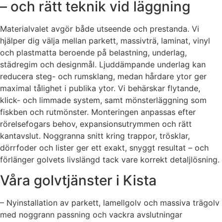
– och rätt teknik vid läggning
Materialvalet avgör både utseende och prestanda. Vi
hjälper dig välja mellan parkett, massivträ, laminat, vinyl
och plastmatta beroende på belastning, underlag,
städregim och designmål. Ljuddämpande underlag kan
reducera steg- och rumsklang, medan hårdare ytor ger
maximal tålighet i publika ytor. Vi behärskar flytande,
klick- och limmade system, samt mönsterläggning som
fiskben och rutmönster. Monteringen anpassas efter
rörelsefogars behov, expansionsutrymmen och rätt
kantavslut. Noggranna snitt kring trappor, trösklar,
dörrfoder och lister ger ett exakt, snyggt resultat – och
förlänger golvets livslängd tack vare korrekt detaljlösning.
Våra golvtjänster i Kista
– Nyinstallation av parkett, lamellgolv och massiva trägolv
med noggrann passning och vackra avslutningar