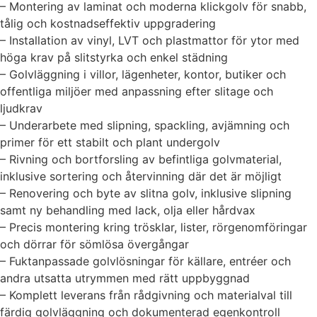
– Montering av laminat och moderna klickgolv för snabb,
tålig och kostnadseffektiv uppgradering
– Installation av vinyl, LVT och plastmattor för ytor med
höga krav på slitstyrka och enkel städning
– Golvläggning i villor, lägenheter, kontor, butiker och
offentliga miljöer med anpassning efter slitage och
ljudkrav
– Underarbete med slipning, spackling, avjämning och
primer för ett stabilt och plant undergolv
– Rivning och bortforsling av befintliga golvmaterial,
inklusive sortering och återvinning där det är möjligt
– Renovering och byte av slitna golv, inklusive slipning
samt ny behandling med lack, olja eller hårdvax
– Precis montering kring trösklar, lister, rörgenomföringar
och dörrar för sömlösa övergångar
– Fuktanpassade golvlösningar för källare, entréer och
andra utsatta utrymmen med rätt uppbyggnad
– Komplett leverans från rådgivning och materialval till
färdig golvläggning och dokumenterad egenkontroll