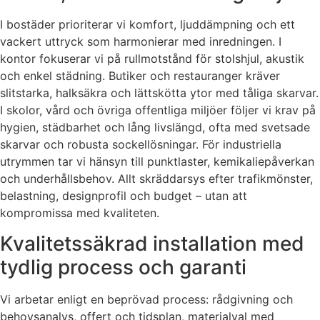
I bostäder prioriterar vi komfort, ljuddämpning och ett
vackert uttryck som harmonierar med inredningen. I
kontor fokuserar vi på rullmotstånd för stolshjul, akustik
och enkel städning. Butiker och restauranger kräver
slitstarka, halksäkra och lättskötta ytor med tåliga skarvar.
I skolor, vård och övriga offentliga miljöer följer vi krav på
hygien, städbarhet och lång livslängd, ofta med svetsade
skarvar och robusta sockellösningar. För industriella
utrymmen tar vi hänsyn till punktlaster, kemikaliepåverkan
och underhållsbehov. Allt skräddarsys efter trafikmönster,
belastning, designprofil och budget – utan att
kompromissa med kvaliteten.
Kvalitetssäkrad installation med
tydlig process och garanti
Vi arbetar enligt en beprövad process: rådgivning och
behovsanalys, offert och tidsplan, materialval med