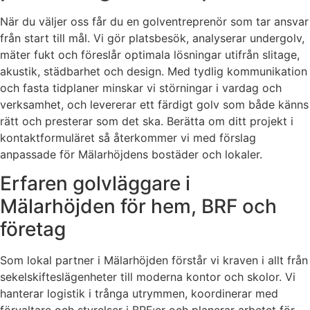
När du väljer oss får du en golventreprenör som tar ansvar
från start till mål. Vi gör platsbesök, analyserar undergolv,
mäter fukt och föreslår optimala lösningar utifrån slitage,
akustik, städbarhet och design. Med tydlig kommunikation
och fasta tidplaner minskar vi störningar i vardag och
verksamhet, och levererar ett färdigt golv som både känns
rätt och presterar som det ska. Berätta om ditt projekt i
kontaktformuläret så återkommer vi med förslag
anpassade för Mälarhöjdens bostäder och lokaler.
Erfaren golvläggare i
Mälarhöjden för hem, BRF och
företag
Som lokal partner i Mälarhöjden förstår vi kraven i allt från
sekelskifteslägenheter till moderna kontor och skolor. Vi
hanterar logistik i trånga utrymmen, koordinerar med
förvaltare och styrelser i BRF:er och planerar arbetet för