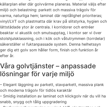
källarplan eller där golvvärme planeras. Material väljs efter
miljö och belastning: parkett och massiva trägolv för
varma, naturliga hem; laminat där reptålighet prioriteras;
vinyl/LVT och plastmatta där krav på slitstyrka, hygien och
lättstädade ytor är centrala. I korridorer och entréer
beaktar vi akustik och smutsupptag, i kontor ser vi över
stolshjulsklassning, och i kök och våtutrymmen (torrdelar)
säkerställer vi fuktanpassade system. Denna helhetssyn
ger dig ett golv som håller form, finish och funktion år
efter år.
Våra golvtjänster – anpassade
lösningar för varje miljö
– Elegant läggning av parkett, stavparkett, massiva plank
och moderna trägolv för tidlös karaktär
– Smidig installation av laminat och klickgolv när du vill ha
snabb, snygg och tålig uppgradering