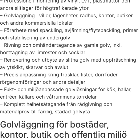
– Professionell montering av vinyl, LVT, plastmattor och
andra slitlager för högtrafikerade ytor
– Golvläggning i villor, lägenheter, radhus, kontor, butiker
och andra kommersiella lokaler
– Förarbete med spackling, avjämning/flytspackling, primer
och stabilisering av undergolv
– Rivning och omhändertagande av gamla golv, inkl.
borttagning av limrester och socklar
– Renovering och utbyte av slitna golv med uppfräschning
av ytskikt, skarvar och avslut
– Precis anpassning kring trösklar, lister, dörrfoder,
rörgenomföringar och andra detaljer
– Fukt- och miljöanpassade golvlösningar för kök, hallar,
entréer, källare och våtrummens torrdelar
– Komplett helhetsåtagande från rådgivning och
materialprov till färdig, städad golvyta
Golvläggning för bostäder,
kontor, butik och offentlig miljö