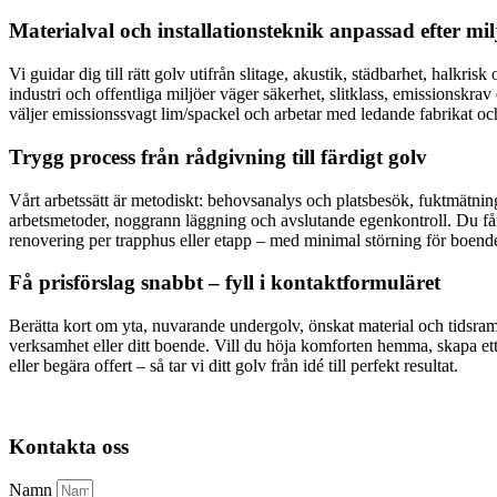
Materialval och installationsteknik anpassad efter mi
Vi guidar dig till rätt golv utifrån slitage, akustik, städbarhet, halkris
industri och offentliga miljöer väger säkerhet, slitklass, emissionskr
väljer emissionssvagt lim/spackel och arbetar med ledande fabrikat och
Trygg process från rådgivning till färdigt golv
Vårt arbetssätt är metodiskt: behovsanalys och platsbesök, fuktmätni
arbetsmetoder, noggrann läggning och avslutande egenkontroll. Du får
renovering per trapphus eller etapp – med minimal störning för boend
Få prisförslag snabbt – fyll i kontaktformuläret
Berätta kort om yta, nuvarande undergolv, önskat material och tidsra
verksamhet eller ditt boende. Vill du höja komforten hemma, skapa ett e
eller begära offert – så tar vi ditt golv från idé till perfekt resultat.
Kontakta oss
Namn