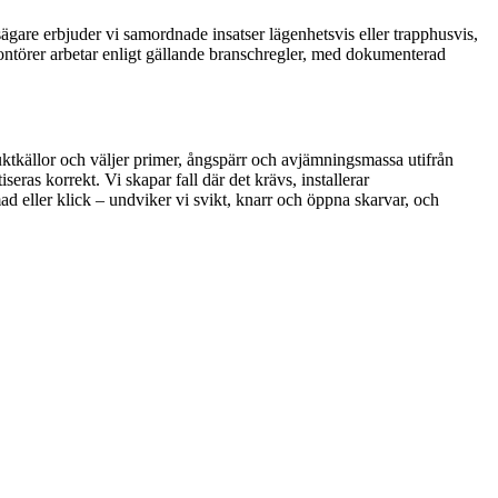
sägare erbjuder vi samordnade insatser lägenhetsvis eller trapphusvis,
ontörer arbetar enligt gällande branschregler, med dokumenterad
uktkällor och väljer primer, ångspärr och avjämningsmassa utifrån
seras korrekt. Vi skapar fall där det krävs, installerar
ad eller klick – undviker vi svikt, knarr och öppna skarvar, och