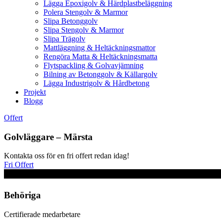
Lägga Epoxigolv & Härdplastbeläggning
Polera Stengolv & Marmor
Slipa Betonggolv
Slipa Stengolv & Marmor
Slipa Trägolv
Mattläggning & Heltäckningsmattor
Rengöra Matta & Heltäckningsmatta
Flytspackling & Golvavjämning
Bilning av Betonggolv & Källargolv
Lägga Industrigolv & Hårdbetong
Projekt
Blogg
Offert
Golvläggare – Märsta
Kontakta oss för en fri offert redan idag!
Fri Offert
Behöriga
Certifierade medarbetare