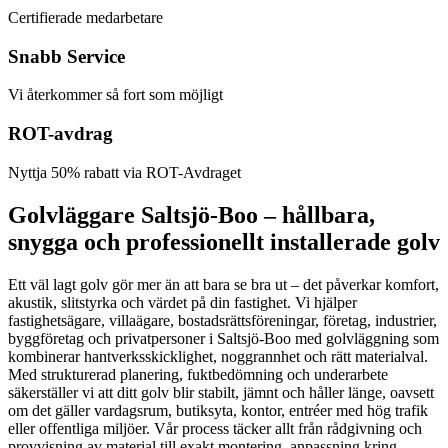
Certifierade medarbetare
Snabb Service
Vi återkommer så fort som möjligt
ROT-avdrag
Nyttja 50% rabatt via ROT-Avdraget
Golvläggare Saltsjö-Boo – hållbara,
snygga och professionellt installerade golv
Ett väl lagt golv gör mer än att bara se bra ut – det påverkar komfort,
akustik, slitstyrka och värdet på din fastighet. Vi hjälper
fastighetsägare, villaägare, bostadsrättsföreningar, företag, industrier,
byggföretag och privatpersoner i Saltsjö-Boo med golvläggning som
kombinerar hantverksskicklighet, noggrannhet och rätt materialval.
Med strukturerad planering, fuktbedömning och underarbete
säkerställer vi att ditt golv blir stabilt, jämnt och håller länge, oavsett
om det gäller vardagsrum, butiksyta, kontor, entréer med hög trafik
eller offentliga miljöer. Vår process täcker allt från rådgivning och
provvisning av material till exakt montering, anpassning kring