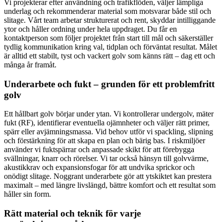
Vi projekterar efter användning och trafikflöden, väljer lämpliga
underlag och rekommenderar material som motsvarar både stil och
slitage. Vårt team arbetar strukturerat och rent, skyddar intilliggande
ytor och håller ordning under hela uppdraget. Du får en
kontaktperson som följer projektet från start till mål och säkerställer
tydlig kommunikation kring val, tidplan och förväntat resultat. Målet
är alltid ett stabilt, tyst och vackert golv som känns rätt – dag ett och
många år framåt.
Underarbete och fukt – grunden för ett problemfritt
golv
Ett hållbart golv börjar under ytan. Vi kontrollerar undergolv, mäter
fukt (RF), identifierar eventuella ojämnheter och väljer rätt primer,
spärr eller avjämningsmassa. Vid behov utför vi spackling, slipning
och förstärkning för att skapa en plan och bärig bas. I riskmiljöer
använder vi fuktspärrar och anpassade skikt för att förebygga
svällningar, knarr och rörelser. Vi tar också hänsyn till golvvärme,
akustikkrav och expansionsfogar för att undvika sprickor och
onödigt slitage. Noggrant underarbete gör att ytskiktet kan prestera
maximalt – med längre livslängd, bättre komfort och ett resultat som
håller sin form.
Rätt material och teknik för varje