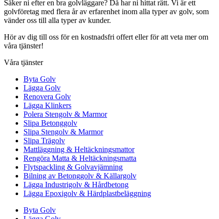
Säker ni efter en bra golvläggare? Då har ni hittat rätt. Vi är ett
golvföretag med flera år av erfarenhet inom alla typer av golv, som
vänder oss till alla typer av kunder.
Hör av dig till oss för en kostnadsfri offert eller för att veta mer om
våra tjänster!
Våra tjänster
Byta Golv
Lägga Golv
Renovera Golv
Lägga Klinkers
Polera Stengolv & Marmor
Slipa Betonggolv
Slipa Stengolv & Marmor
Slipa Trägolv
Mattläggning & Heltäckningsmattor
Rengöra Matta & Heltäckningsmatta
Flytspackling & Golvavjämning
Bilning av Betonggolv & Källargolv
Lägga Industrigolv & Hårdbetong
Lägga Epoxigolv & Härdplastbeläggning
Byta Golv
Lägga Golv