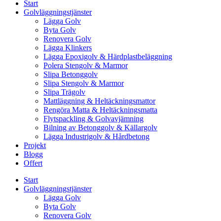
Start
Golvläggningstjänster
Lägga Golv
Byta Golv
Renovera Golv
Lägga Klinkers
Lägga Epoxigolv & Härdplastbeläggning
Polera Stengolv & Marmor
Slipa Betonggolv
Slipa Stengolv & Marmor
Slipa Trägolv
Mattläggning & Heltäckningsmattor
Rengöra Matta & Heltäckningsmatta
Flytspackling & Golvavjämning
Bilning av Betonggolv & Källargolv
Lägga Industrigolv & Hårdbetong
Projekt
Blogg
Offert
Start
Golvläggningstjänster
Lägga Golv
Byta Golv
Renovera Golv