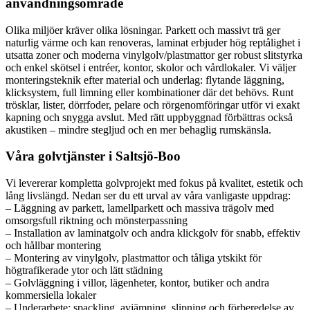
användningsområde
Olika miljöer kräver olika lösningar. Parkett och massivt trä ger
naturlig värme och kan renoveras, laminat erbjuder hög reptålighet i
utsatta zoner och moderna vinylgolv/plastmattor ger robust slitstyrka
och enkel skötsel i entréer, kontor, skolor och vårdlokaler. Vi väljer
monteringsteknik efter material och underlag: flytande läggning,
klicksystem, full limning eller kombinationer där det behövs. Runt
trösklar, lister, dörrfoder, pelare och rörgenomföringar utför vi exakt
kapning och snygga avslut. Med rätt uppbyggnad förbättras också
akustiken – mindre stegljud och en mer behaglig rumskänsla.
Våra golvtjänster i Saltsjö-Boo
Vi levererar kompletta golvprojekt med fokus på kvalitet, estetik och
lång livslängd. Nedan ser du ett urval av våra vanligaste uppdrag:
– Läggning av parkett, lamellparkett och massiva trägolv med
omsorgsfull riktning och mönsterpassning
– Installation av laminatgolv och andra klickgolv för snabb, effektiv
och hållbar montering
– Montering av vinylgolv, plastmattor och tåliga ytskikt för
högtrafikerade ytor och lätt städning
– Golvläggning i villor, lägenheter, kontor, butiker och andra
kommersiella lokaler
– Underarbete: spackling, avjämning, slipning och förberedelse av