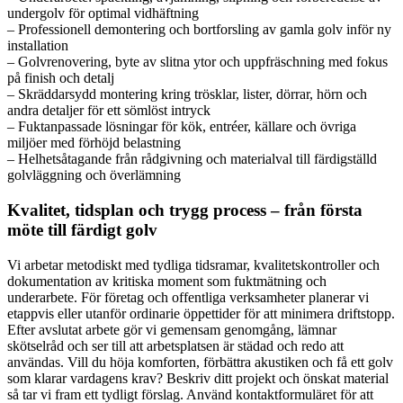
undergolv för optimal vidhäftning
– Professionell demontering och bortforsling av gamla golv inför ny
installation
– Golvrenovering, byte av slitna ytor och uppfräschning med fokus
på finish och detalj
– Skräddarsydd montering kring trösklar, lister, dörrar, hörn och
andra detaljer för ett sömlöst intryck
– Fuktanpassade lösningar för kök, entréer, källare och övriga
miljöer med förhöjd belastning
– Helhetsåtagande från rådgivning och materialval till färdigställd
golvläggning och överlämning
Kvalitet, tidsplan och trygg process – från första
möte till färdigt golv
Vi arbetar metodiskt med tydliga tidsramar, kvalitetskontroller och
dokumentation av kritiska moment som fuktmätning och
underarbete. För företag och offentliga verksamheter planerar vi
etappvis eller utanför ordinarie öppettider för att minimera driftstopp.
Efter avslutat arbete gör vi gemensam genomgång, lämnar
skötselråd och ser till att arbetsplatsen är städad och redo att
användas. Vill du höja komforten, förbättra akustiken och få ett golv
som klarar vardagens krav? Beskriv ditt projekt och önskat material
så tar vi fram ett tydligt förslag. Använd kontaktformuläret för att