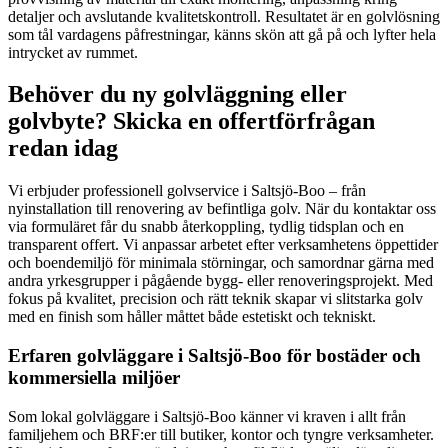
detaljer och avslutande kvalitetskontroll. Resultatet är en golvlösning
som tål vardagens påfrestningar, känns skön att gå på och lyfter hela
intrycket av rummet.
Behöver du ny golvläggning eller
golvbyte? Skicka en offertförfrågan
redan idag
Vi erbjuder professionell golvservice i Saltsjö-Boo – från
nyinstallation till renovering av befintliga golv. När du kontaktar oss
via formuläret får du snabb återkoppling, tydlig tidsplan och en
transparent offert. Vi anpassar arbetet efter verksamhetens öppettider
och boendemiljö för minimala störningar, och samordnar gärna med
andra yrkesgrupper i pågående bygg- eller renoveringsprojekt. Med
fokus på kvalitet, precision och rätt teknik skapar vi slitstarka golv
med en finish som håller måttet både estetiskt och tekniskt.
Erfaren golvläggare i Saltsjö-Boo för bostäder och
kommersiella miljöer
Som lokal golvläggare i Saltsjö-Boo känner vi kraven i allt från
familjehem och BRF:er till butiker, kontor och tyngre verksamheter.