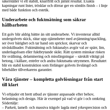
säkerställer vi ett stabilt, knarrfritt och jämnt resultat. Exakta
kapningar runt lister, trösklar och dörrar ger en sömlös finish – i linje
med både funktion och estetik.
Underarbete och fuktmätning som säkrar
hållbarheten
Ett golv blir aldrig bättre än sitt underarbete. Vi inventerar alltid
undergolvets skick, rätar upp ojämnheter med avjämning/spackling,
ser över bärighet och tar hand om sprickor, skarvar och
nivåskillnader. Fuktmätning och fuktanalys avgör val av spärr, lim,
underlagsfoam eller fuktbrytande skikt. Rätt system minskar risken
för svällning, delaminering och missfärgningar – särskilt viktigt på
betong, i källare, entréer och andra fuktutsatta utrymmen. Resultatet
blir en stabil konstruktion som förlänger golvets livslängd och
bibehåller tillverkarens garantier.
Våra tjänster – kompletta golvlösningar från start
till klart
Vi erbjuder ett brett utbud av tjänster anpassade efter behov,
belastning och design. Här är exempel på vad vi gör i och omkring
Södertälje:
– Parkett, lamell- och massiva trägolv lagda med yrkesprecision och