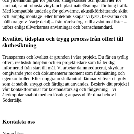
och ytbehandlingar för parkett, slitageklasser och ljudnivåer för
laminat, samt robusta vinyl- och plastmattelösningar för tung trafik.
Med kompatibla underlag för golvvärme, akustikförbättrande skikt
och lämplig montage- eller limteknik skapar vi tysta, bekväma och
hållbara golv. Varje detalj – från rörelsefogar till avslut mot lister –
utförs enligt tillverkarnas anvisningar och branschstandard.
Kvalitet, tidsplan och trygg process från offert till
slutbesiktning
Transparens och kvalitet är grunden i våra projekt. Du får en tydlig
offert, realistisk tidsplan och en projektledare som håller dig
informerad från start till mål. Vi arbetar dammreducerat, skyddar
omgivande ytor och dokumenterar moment som fuktmätning och
egenkontroller. Efter noggrann slutkontroll lämnar vi över ett golv
som är stabilt, snyggt och färdigt att användas. Beskriv ditt projekt i
vårt kontaktformulär för kostnadsförslag och rådgivning – vi
återkopplar snabbt med en lösning anpassad för dina behov i
Södertälje.
Kontakta oss
Namn