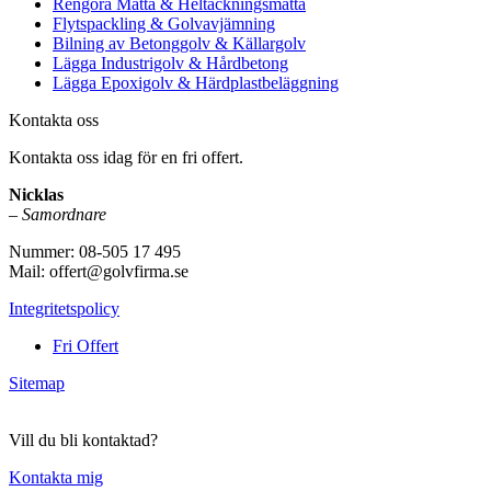
Rengöra Matta & Heltäckningsmatta
Flytspackling & Golvavjämning
Bilning av Betonggolv & Källargolv
Lägga Industrigolv & Hårdbetong
Lägga Epoxigolv & Härdplastbeläggning
Kontakta oss
Kontakta oss idag för en fri offert.
Nicklas
–
Samordnare
Nummer: 08-505 17 495
Mail: offert@golvfirma.se
Integritetspolicy
Fri Offert
Sitemap
Vill du bli kontaktad?
Kontakta mig