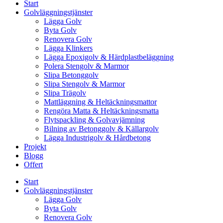
Start
Golvläggningstjänster
Lägga Golv
Byta Golv
Renovera Golv
Lägga Klinkers
Lägga Epoxigolv & Härdplastbeläggning
Polera Stengolv & Marmor
Slipa Betonggolv
Slipa Stengolv & Marmor
Slipa Trägolv
Mattläggning & Heltäckningsmattor
Rengöra Matta & Heltäckningsmatta
Flytspackling & Golvavjämning
Bilning av Betonggolv & Källargolv
Lägga Industrigolv & Hårdbetong
Projekt
Blogg
Offert
Start
Golvläggningstjänster
Lägga Golv
Byta Golv
Renovera Golv