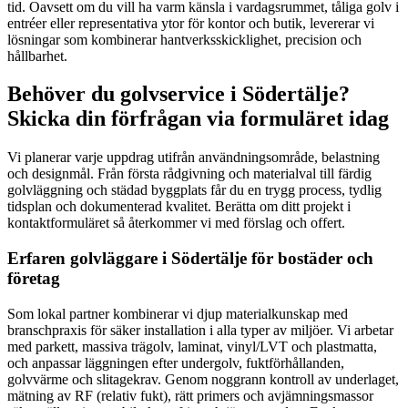
tid. Oavsett om du vill ha varm känsla i vardagsrummet, tåliga golv i
entréer eller representativa ytor för kontor och butik, levererar vi
lösningar som kombinerar hantverksskicklighet, precision och
hållbarhet.
Behöver du golvservice i Södertälje?
Skicka din förfrågan via formuläret idag
Vi planerar varje uppdrag utifrån användningsområde, belastning
och designmål. Från första rådgivning och materialval till färdig
golvläggning och städad byggplats får du en trygg process, tydlig
tidsplan och dokumenterad kvalitet. Berätta om ditt projekt i
kontaktformuläret så återkommer vi med förslag och offert.
Erfaren golvläggare i Södertälje för bostäder och
företag
Som lokal partner kombinerar vi djup materialkunskap med
branschpraxis för säker installation i alla typer av miljöer. Vi arbetar
med parkett, massiva trägolv, laminat, vinyl/LVT och plastmatta,
och anpassar läggningen efter undergolv, fuktförhållanden,
golvvärme och slitagekrav. Genom noggrann kontroll av underlaget,
mätning av RF (relativ fukt), rätt primers och avjämningsmassor