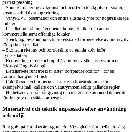
perfekt passning
– Smidig montering av laminat och moderna klickgolv för snabb,
kostnadseffektiv uppgradering
– Vinyl/LVT, plastmattor och andra slitstarka ytor för högtrafikerade
miljöer
– Installation i villor, lägenheter, kontor, butiker och andra
kommersiella samt offentliga lokaler
– Spackling, avjämning och professionell förberedelse av undergolv
för optimalt resultat
– Skonsam rivning och bortforsling av gamla golv inför
nyinstallation
– Renovering, utbyte och uppfräschning av slitna golvytor med
fokus på lång livslängd
– Detaljarbete runt trösklar, lister, dörrpartier och rör – för en
sammanhängande finish
– Fuktsäkrade och rumsanpassade golvkonstruktioner för
exempelvis hall, källare och våtutrymmen enligt gällande regler
– Helhetsansvar från rådgivning och materialrekommendationer till
färdigt golv och städad arbetsplats
Materialval och teknik anpassade efter användning
och miljö
Rätt golv på rätt plats är avgörande. Vi vägleder dig mellan träslag