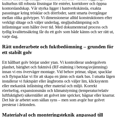
kulturhus till robusta lösningar för entréer, korridorer och öppna
kontorslandskap. Vår styrka ligger i hantverkskänsla, exakta
passningar kring trösklar och dörrfoder, samt smarta övergångar
mellan olika golvtyper. Vi dimensionerar alltid konstruktionen efter
verkligt slitage och väljer underlag, stegljudsdämpning och
infästningar som håller över tid. Med dokumenterad process och
tydlig kvalitetssäkring får du ett golv som både känns och ser rätt ut,
varje dag.
Rätt underarbete och fuktbedömning – grunden för
ett stabilt golv
Ett hållbart golv börjar under ytan. Vi kontrollerar undergolvets
planhet, bärighet och fuktnivå (RF-mätning i betong/avjämning)
innan vi ens överväger montage. Vid behov primar, slipar, spacklar
och flytspacklar vi för att skapa en jämn och stark bas. I utsatta lägen
installerar vi fuktspärr eller ångbroms och väljer lim, klicksystem
eller mekanisk infästning efter material och miljö. Korrekt
rörelsefog, expansionsmån och klimatstyrning (temperatur/relativ
luftfuktighet) säkerställer att golvet inte spricker, bågnar eller knarrar.
Det här är arbetet som sällan syns – men som avgör hur golvet
presterar i årtionden.
Materialval och monteringsteknik anpassad till