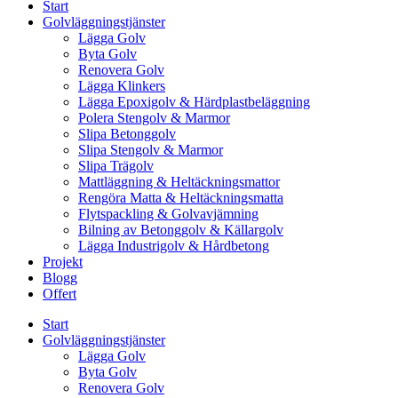
Start
Golvläggningstjänster
Lägga Golv
Byta Golv
Renovera Golv
Lägga Klinkers
Lägga Epoxigolv & Härdplastbeläggning
Polera Stengolv & Marmor
Slipa Betonggolv
Slipa Stengolv & Marmor
Slipa Trägolv
Mattläggning & Heltäckningsmattor
Rengöra Matta & Heltäckningsmatta
Flytspackling & Golvavjämning
Bilning av Betonggolv & Källargolv
Lägga Industrigolv & Hårdbetong
Projekt
Blogg
Offert
Start
Golvläggningstjänster
Lägga Golv
Byta Golv
Renovera Golv