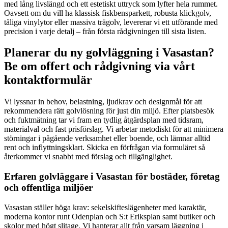
med lång livslängd och ett estetiskt uttryck som lyfter hela rummet.
Oavsett om du vill ha klassisk fiskbensparkett, robusta klickgolv,
tåliga vinylytor eller massiva trägolv, levererar vi ett utförande med
precision i varje detalj – från första rådgivningen till sista listen.
Planerar du ny golvläggning i Vasastan?
Be om offert och rådgivning via vårt
kontaktformulär
Vi lyssnar in behov, belastning, ljudkrav och designmål för att
rekommendera rätt golvlösning för just din miljö. Efter platsbesök
och fuktmätning tar vi fram en tydlig åtgärdsplan med tidsram,
materialval och fast prisförslag. Vi arbetar metodiskt för att minimera
störningar i pågående verksamhet eller boende, och lämnar alltid
rent och inflyttningsklart. Skicka en förfrågan via formuläret så
återkommer vi snabbt med förslag och tillgänglighet.
Erfaren golvläggare i Vasastan för bostäder, företag
och offentliga miljöer
Vasastan ställer höga krav: sekelskifteslägenheter med karaktär,
moderna kontor runt Odenplan och S:t Eriksplan samt butiker och
skolor med högt slitage. Vi hanterar allt från varsam läggning i