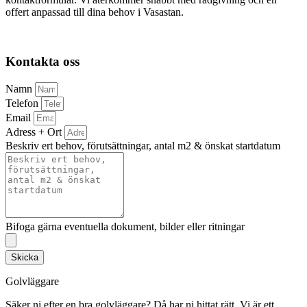
offert anpassad till dina behov i Vasastan.
Kontakta oss
Namn
Telefon
Email
Adress + Ort
Beskriv ert behov, förutsättningar, antal m2 & önskat startdatum
Bifoga gärna eventuella dokument, bilder eller ritningar
Skicka
Golvläggare
Säker ni efter en bra golvläggare? Då har ni hittat rätt. Vi är ett