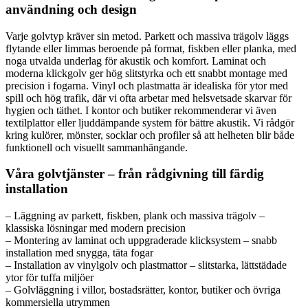
användning och design
Varje golvtyp kräver sin metod. Parkett och massiva trägolv läggs
flytande eller limmas beroende på format, fiskben eller planka, med
noga utvalda underlag för akustik och komfort. Laminat och
moderna klickgolv ger hög slitstyrka och ett snabbt montage med
precision i fogarna. Vinyl och plastmatta är idealiska för ytor med
spill och hög trafik, där vi ofta arbetar med helsvetsade skarvar för
hygien och täthet. I kontor och butiker rekommenderar vi även
textilplattor eller ljuddämpande system för bättre akustik. Vi rådgör
kring kulörer, mönster, socklar och profiler så att helheten blir både
funktionell och visuellt sammanhängande.
Våra golvtjänster – från rådgivning till färdig
installation
– Läggning av parkett, fiskben, plank och massiva trägolv –
klassiska lösningar med modern precision
– Montering av laminat och uppgraderade klicksystem – snabb
installation med snygga, täta fogar
– Installation av vinylgolv och plastmattor – slitstarka, lättstädade
ytor för tuffa miljöer
– Golvläggning i villor, bostadsrätter, kontor, butiker och övriga
kommersiella utrymmen