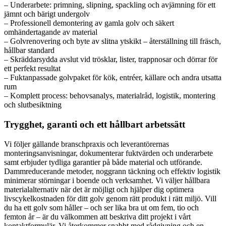
– Underarbete: primning, slipning, spackling och avjämning för ett
jämnt och bärigt undergolv
– Professionell demontering av gamla golv och säkert
omhändertagande av material
– Golvrenovering och byte av slitna ytskikt – återställning till fräsch,
hållbar standard
– Skräddarsydda avslut vid trösklar, lister, trappnosar och dörrar för
ett perfekt resultat
– Fuktanpassade golvpaket för kök, entréer, källare och andra utsatta
rum
– Komplett process: behovsanalys, materialråd, logistik, montering
och slutbesiktning
Trygghet, garanti och ett hållbart arbetssätt
Vi följer gällande branschpraxis och leverantörernas
monteringsanvisningar, dokumenterar fuktvärden och underarbete
samt erbjuder tydliga garantier på både material och utförande.
Dammreducerande metoder, noggrann täckning och effektiv logistik
minimerar störningar i boende och verksamhet. Vi väljer hållbara
materialalternativ när det är möjligt och hjälper dig optimera
livscykelkostnaden för ditt golv genom rätt produkt i rätt miljö. Vill
du ha ett golv som håller – och ser lika bra ut om fem, tio och
femton år – är du välkommen att beskriva ditt projekt i vårt
kontaktformulär. Vi återkommer snabbt med rådgivning och en