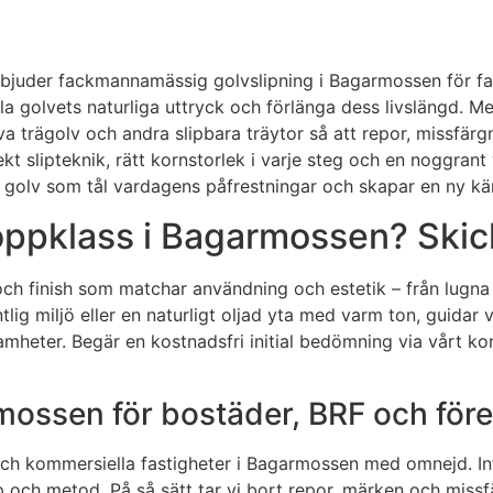
erbjuder fackmannamässig golvslipning i Bagarmossen för fas
tälla golvets naturliga uttryck och förlänga dess livsläng
va trägolv och andra slipbara träytor så att repor, missfärg
t slipteknik, rätt kornstorlek i varje steg och en noggrant
t golv som tål vardagens påfrestningar och skapar en ny käns
oppklass i Bagarmossen? Skic
 och finish som matchar användning och estetik – från lugna
lig miljö eller en naturligt oljad yta med varm ton, guidar vi 
amheter. Begär en kostnadsfri initial bedömning via vårt k
rmossen för bostäder, BRF och för
er och kommersiella fastigheter i Bagarmossen med omnejd. Inf
p och metod. På så sätt tar vi bort repor, märken och missf