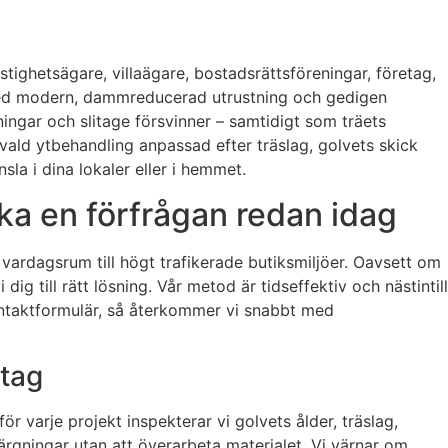
tighetsägare, villaägare, bostadsrättsföreningar, företag,
d. Med modern, dammreducerad utrustning och gedigen
ningar och slitage försvinner – samtidigt som träets
 vald ytbehandling anpassad efter träslag, golvets skick
la i dina lokaler eller i hemmet.
ka en förfrågan redan idag
 vardagsrum till högt trafikerade butiksmiljöer. Oavsett om
dig till rätt lösning. Vår metod är tidseffektiv och nästintill
ontaktformulär, så återkommer vi snabbt med
etag
ör varje projekt inspekterar vi golvets ålder, träslag,
ärgningar utan att överarbeta materialet. Vi värnar om