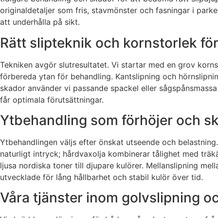
originaldetaljer som fris, stavmönster och fasningar i parke
att underhålla på sikt.
Rätt slipteknik och kornstorlek för
Tekniken avgör slutresultatet. Vi startar med en grov korns
förbereda ytan för behandling. Kantslipning och hörnslipning
skador använder vi passande spackel eller sågspånsmassa f
får optimala förutsättningar.
Ytbehandling som förhöjer och s
Ytbehandlingen väljs efter önskat utseende och belastning. V
naturligt intryck; hårdvaxolja kombinerar tålighet med träkä
ljusa nordiska toner till djupare kulörer. Mellanslipning m
utvecklade för lång hållbarhet och stabil kulör över tid.
Våra tjänster inom golvslipning o