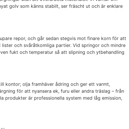
rnyat golv som känns stabilt, ser fräscht ut och är enklare
jupare repor, och går sedan stegvis mot finare korn för att
d lister och svåråtkomliga partier. Vid springor och mindre
ven fukt och temperatur så att slipning och ytbehandling
till kontor; olja framhäver ådring och ger ett varmt,
rgning för att nyansera ek, furu eller andra träslag – från
Alla produkter är professionella system med låg emission,