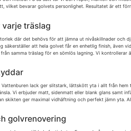
tt, vilket bevarar golvets personlighet. Resultatet är ett fö
 varje träslag
torlek där det behövs för att jämna ut nivåskillnader och d
 säkerställer att hela golvet får en enhetlig finish, även vi
rån samma träslag för en sömlös lagning. Vi kontrollerar ä
kyddar
attenburen lack ger slitstark, lättskött yta i allt från hem 
nsla. Vi erbjuder matt, sidenmatt eller blank glans samt infä
ellan skikten ger maximal vidhäftning och perfekt jämn yta. 
ch golvrenovering