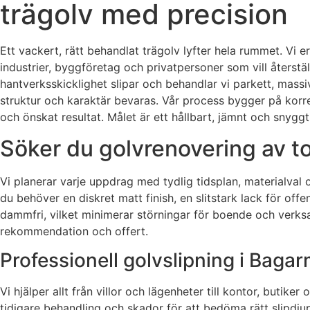
trägolv med precision
Ett vackert, rätt behandlat trägolv lyfter hela rummet. Vi 
industrier, byggföretag och privatpersoner som vill åters
hantverksskicklighet slipar och behandlar vi parkett, massi
struktur och karaktär bevaras. Vår process bygger på korrek
och önskat resultat. Målet är ett hållbart, jämnt och snygg
Söker du golvrenovering av t
Vi planerar varje uppdrag med tydlig tidsplan, materialval
du behöver en diskret matt finish, en slitstark lack för offent
dammfri, vilket minimerar störningar för boende och verks
rekommendation och offert.
Professionell golvslipning i Baga
Vi hjälper allt från villor och lägenheter till kontor, butik
tidigare behandling och skador för att bedöma rätt slipdju