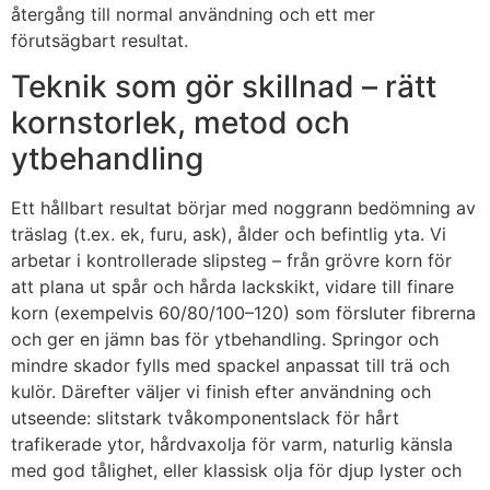
återgång till normal användning och ett mer
förutsägbart resultat.
Teknik som gör skillnad – rätt
kornstorlek, metod och
ytbehandling
Ett hållbart resultat börjar med noggrann bedömning av
träslag (t.ex. ek, furu, ask), ålder och befintlig yta. Vi
arbetar i kontrollerade slipsteg – från grövre korn för
att plana ut spår och hårda lackskikt, vidare till finare
korn (exempelvis 60/80/100–120) som försluter fibrerna
och ger en jämn bas för ytbehandling. Springor och
mindre skador fylls med spackel anpassat till trä och
kulör. Därefter väljer vi finish efter användning och
utseende: slitstark tvåkomponentslack för hårt
trafikerade ytor, hårdvaxolja för varm, naturlig känsla
med god tålighet, eller klassisk olja för djup lyster och