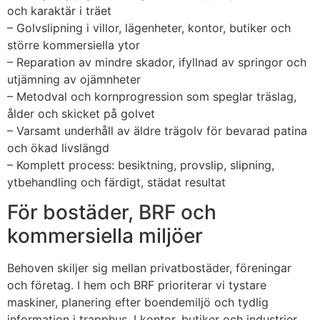
och karaktär i träet
– Golvslipning i villor, lägenheter, kontor, butiker och
större kommersiella ytor
– Reparation av mindre skador, ifyllnad av springor och
utjämning av ojämnheter
– Metodval och kornprogression som speglar träslag,
ålder och skicket på golvet
– Varsamt underhåll av äldre trägolv för bevarad patina
och ökad livslängd
– Komplett process: besiktning, provslip, slipning,
ytbehandling och färdigt, städat resultat
För bostäder, BRF och
kommersiella miljöer
Behoven skiljer sig mellan privatbostäder, föreningar
och företag. I hem och BRF prioriterar vi tystare
maskiner, planering efter boendemiljö och tydlig
information i trapphus. I kontor, butiker och industrier