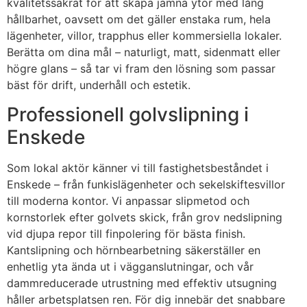
kvalitetssäkrat för att skapa jämna ytor med lång
hållbarhet, oavsett om det gäller enstaka rum, hela
lägenheter, villor, trapphus eller kommersiella lokaler.
Berätta om dina mål – naturligt, matt, sidenmatt eller
högre glans – så tar vi fram den lösning som passar
bäst för drift, underhåll och estetik.
Professionell golvslipning i
Enskede
Som lokal aktör känner vi till fastighetsbeståndet i
Enskede – från funkislägenheter och sekelskiftesvillor
till moderna kontor. Vi anpassar slipmetod och
kornstorlek efter golvets skick, från grov nedslipning
vid djupa repor till finpolering för bästa finish.
Kantslipning och hörnbearbetning säkerställer en
enhetlig yta ända ut i vägganslutningar, och vår
dammreducerade utrustning med effektiv utsugning
håller arbetsplatsen ren. För dig innebär det snabbare