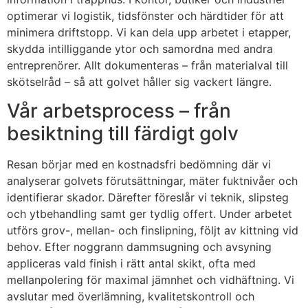
optimerar vi logistik, tidsfönster och härdtider för att
minimera driftstopp. Vi kan dela upp arbetet i etapper,
skydda intilliggande ytor och samordna med andra
entreprenörer. Allt dokumenteras – från materialval till
skötselråd – så att golvet håller sig vackert längre.
Vår arbetsprocess – från
besiktning till färdigt golv
Resan börjar med en kostnadsfri bedömning där vi
analyserar golvets förutsättningar, mäter fuktnivåer och
identifierar skador. Därefter föreslår vi teknik, slipsteg
och ytbehandling samt ger tydlig offert. Under arbetet
utförs grov-, mellan- och finslipning, följt av kittning vid
behov. Efter noggrann dammsugning och avsyning
appliceras vald finish i rätt antal skikt, ofta med
mellanpolering för maximal jämnhet och vidhäftning. Vi
avslutar med överlämning, kvalitetskontroll och