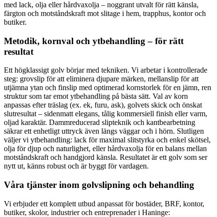
med lack, olja eller hårdvaxolja – noggrant utvalt för rätt känsla,
färgton och motståndskraft mot slitage i hem, trapphus, kontor och
butiker.
Metodik, kornval och ytbehandling – för rätt
resultat
Ett högklassigt golv börjar med tekniken. Vi arbetar i kontrollerade
steg: grovslip för att eliminera djupare märken, mellanslip för att
utjämna ytan och finslip med optimerad kornstorlek för en jämn, ren
struktur som tar emot ytbehandling på bästa sätt. Val av korn
anpassas efter träslag (ex. ek, furu, ask), golvets skick och önskat
slutresultat – sidenmatt elegans, tålig kommersiell finish eller varm,
oljad karaktär. Dammreducerad slipteknik och kantbearbetning
säkrar ett enhetligt uttryck även längs väggar och i hörn. Slutligen
väljer vi ytbehandling: lack för maximal slitstyrka och enkel skötsel,
olja för djup och naturlighet, eller hårdvaxolja för en balans mellan
motståndskraft och handgjord känsla. Resultatet är ett golv som ser
nytt ut, känns robust och är byggt för vardagen.
Våra tjänster inom golvslipning och behandling
Vi erbjuder ett komplett utbud anpassat för bostäder, BRF, kontor,
butiker, skolor, industrier och entreprenader i Haninge: