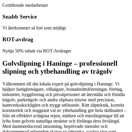
Certifierade medarbetare
Snabb Service
Vi återkommer så fort som möjligt
ROT-avdrag
Nyttja 50% rabatt via ROT-Avdraget
Golvslipning i Haninge – professionell
slipning och ytbehandling av trägolv
Välkommen till din lokala expert på golvslipning i Haninge. Vi
hjälper fastighetsägare, villaägare, bostadsrättsföreningar, företag,
industrier, byggföretag och privatpersoner att återställa och förädla
trägolv, parkettgolv och andra slipbara träytor med precision,
hantverksskicklighet och tryggt utförande. Rätt slipteknik, korrekt
kornstorlek och noggrant val av ytbehandling gör hela skillnaden –
från att effektivt avlägsna repor, märken och missfärgningar till att
lyfta fram golvets naturliga struktur och förlänga dess livslängd.
Med dammreducerad utrustning, beprövade metoder och
dokumenterad erfarenhet skapar vi slitstarka, vackra ytor som