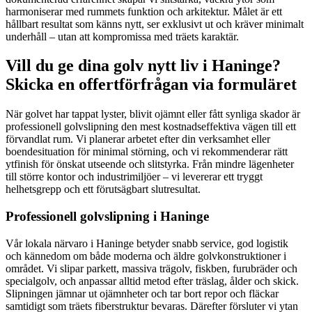
harmoniserar med rummets funktion och arkitektur. Målet är ett
hållbart resultat som känns nytt, ser exklusivt ut och kräver minimalt
underhåll – utan att kompromissa med träets karaktär.
Vill du ge dina golv nytt liv i Haninge?
Skicka en offertförfrågan via formuläret
När golvet har tappat lyster, blivit ojämnt eller fått synliga skador är
professionell golvslipning den mest kostnadseffektiva vägen till ett
förvandlat rum. Vi planerar arbetet efter din verksamhet eller
boendesituation för minimal störning, och vi rekommenderar rätt
ytfinish för önskat utseende och slitstyrka. Från mindre lägenheter
till större kontor och industrimiljöer – vi levererar ett tryggt
helhetsgrepp och ett förutsägbart slutresultat.
Professionell golvslipning i Haninge
Vår lokala närvaro i Haninge betyder snabb service, god logistik
och kännedom om både moderna och äldre golvkonstruktioner i
området. Vi slipar parkett, massiva trägolv, fiskben, furubräder och
specialgolv, och anpassar alltid metod efter träslag, ålder och skick.
Slipningen jämnar ut ojämnheter och tar bort repor och fläckar
samtidigt som träets fiberstruktur bevaras. Därefter försluter vi ytan