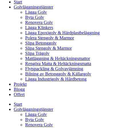
Start
Golvläggningstjänster
Lägga Golv
Byta Golv
Renovera Golv
Lägga Klinkers
Lägga Epoxigolv & Härdplastbeläggning
Polera Stengolv & Marmor
Slipa Betonggolv
Slipa Stengolv & Marmor
Slipa Trägolv
Mattläggning & Heltäckningsmattor
Rengöra Matta & Heltäckningsmatta
Flytspackling & Golvavjämning
Bilning av Betonggolv & Källargolv
Lägga Industrigolv & Hårdbetong
Projekt
Blogg
Offert
Start
Golvläggningstjänster
Lägga Golv
Byta Golv
Renovera Golv