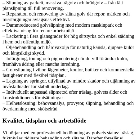
– Slipning av parkett, massiva trägolv och brädgolv – från lätt
planslipning till full renovering.
– Reparation och renovering av slitna golv där repor, märken och
missfärgningar avlägsnas effektivt.
– Dammreducerad golvslipning med modern maskinpark och
effektiva utsug för renare arbetsmiljö.
– Lackering i flera glansgrader för hög slitstyrka och enkel städning
i hem och offentlig miljö.
– Oljebehandling och hårdvaxolja för naturlig känsla, djupare kulör
och långsiktigt skydd.
– Infärgning, toning och pigmentering när du vill förändra kulör,
framhäva ådring eller matcha inredning.
– Golvslipning i villor, lägenheter, kontor, butiker och kommersiella
fastigheter med flexibel tidsplan.
– Lagning av springor, utfyllnad av mindre skador och utjämning av
nivåskillnader för stabilt underlag.
– Individuellt anpassad slipmetod efter träslag, golvets ålder och
konstruktionens förutsättningar.
– Helhetslösning: behovsanalys, provytor, slipning, behandling och
överlämning med skötselråd.
Kvalitet, tidsplan och arbetsflöde
Vi börjar med en professionell bedömning av golvets status: träslag,
fuktnivåer, tidigare behandling och slitage. Därefter föreslår vi