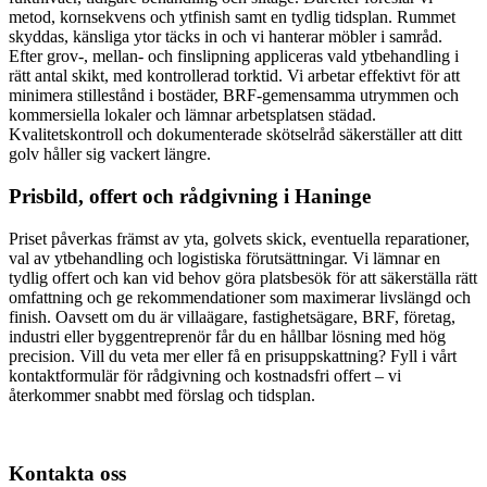
metod, kornsekvens och ytfinish samt en tydlig tidsplan. Rummet
skyddas, känsliga ytor täcks in och vi hanterar möbler i samråd.
Efter grov-, mellan- och finslipning appliceras vald ytbehandling i
rätt antal skikt, med kontrollerad torktid. Vi arbetar effektivt för att
minimera stillestånd i bostäder, BRF-gemensamma utrymmen och
kommersiella lokaler och lämnar arbetsplatsen städad.
Kvalitetskontroll och dokumenterade skötselråd säkerställer att ditt
golv håller sig vackert längre.
Prisbild, offert och rådgivning i Haninge
Priset påverkas främst av yta, golvets skick, eventuella reparationer,
val av ytbehandling och logistiska förutsättningar. Vi lämnar en
tydlig offert och kan vid behov göra platsbesök för att säkerställa rätt
omfattning och ge rekommendationer som maximerar livslängd och
finish. Oavsett om du är villaägare, fastighetsägare, BRF, företag,
industri eller byggentreprenör får du en hållbar lösning med hög
precision. Vill du veta mer eller få en prisuppskattning? Fyll i vårt
kontaktformulär för rådgivning och kostnadsfri offert – vi
återkommer snabbt med förslag och tidsplan.
Kontakta oss