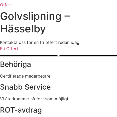
Offert
Golvslipning –
Hässelby
Kontakta oss för en fri offert redan idag!
Fri Offert
Behöriga
Certifierade medarbetare
Snabb Service
Vi återkommer så fort som möjligt
ROT-avdrag