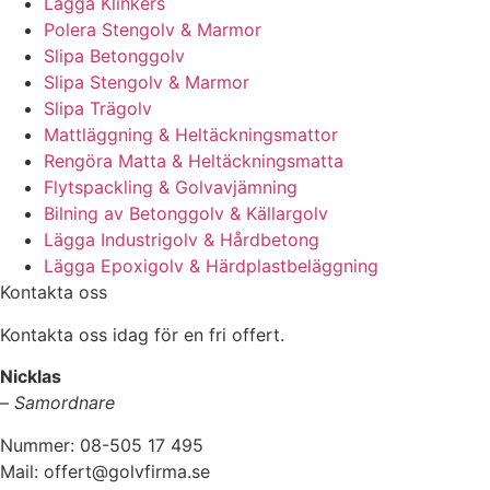
Lägga Klinkers
Polera Stengolv & Marmor
Slipa Betonggolv
Slipa Stengolv & Marmor
Slipa Trägolv
Mattläggning & Heltäckningsmattor
Rengöra Matta & Heltäckningsmatta
Flytspackling & Golvavjämning
Bilning av Betonggolv & Källargolv
Lägga Industrigolv & Hårdbetong
Lägga Epoxigolv & Härdplastbeläggning
Kontakta oss
Kontakta oss idag för en fri offert.
Nicklas
–
Samordnare
Nummer: 08-505 17 495
Mail: offert@golvfirma.se