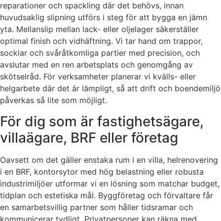
reparationer och spackling där det behövs, innan
huvudsaklig slipning utförs i steg för att bygga en jämn
yta. Mellanslip mellan lack- eller oljelager säkerställer
optimal finish och vidhäftning. Vi tar hand om trappor,
socklar och svåråtkomliga partier med precision, och
avslutar med en ren arbetsplats och genomgång av
skötselråd. För verksamheter planerar vi kvälls- eller
helgarbete där det är lämpligt, så att drift och boendemiljö
påverkas så lite som möjligt.
För dig som är fastighetsägare,
villaägare, BRF eller företag
Oavsett om det gäller enstaka rum i en villa, helrenovering
i en BRF, kontorsytor med hög belastning eller robusta
industrimiljöer utformar vi en lösning som matchar budget,
tidplan och estetiska mål. Byggföretag och förvaltare får
en samarbetsvillig partner som håller tidsramar och
kommunicerar tydligt. Privatpersoner kan räkna med