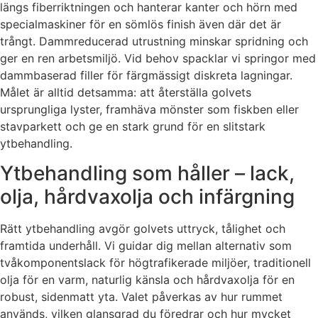
längs fiberriktningen och hanterar kanter och hörn med
specialmaskiner för en sömlös finish även där det är
trångt. Dammreducerad utrustning minskar spridning och
ger en ren arbetsmiljö. Vid behov spacklar vi springor med
dammbaserad filler för färgmässigt diskreta lagningar.
Målet är alltid detsamma: att återställa golvets
ursprungliga lyster, framhäva mönster som fiskben eller
stavparkett och ge en stark grund för en slitstark
ytbehandling.
Ytbehandling som håller – lack,
olja, hårdvaxolja och infärgning
Rätt ytbehandling avgör golvets uttryck, tålighet och
framtida underhåll. Vi guidar dig mellan alternativ som
tvåkomponentslack för högtrafikerade miljöer, traditionell
olja för en varm, naturlig känsla och hårdvaxolja för en
robust, sidenmatt yta. Valet påverkas av hur rummet
används, vilken glansgrad du föredrar och hur mycket