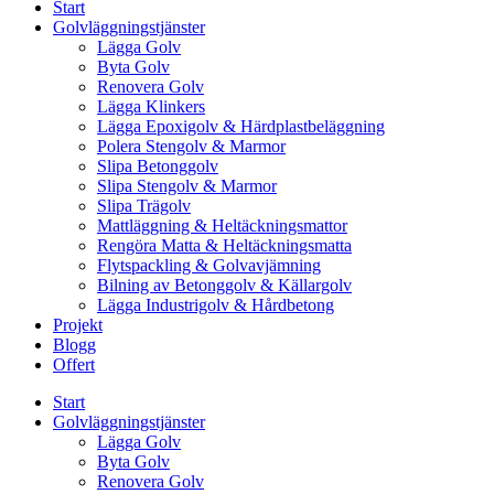
Start
Golvläggningstjänster
Lägga Golv
Byta Golv
Renovera Golv
Lägga Klinkers
Lägga Epoxigolv & Härdplastbeläggning
Polera Stengolv & Marmor
Slipa Betonggolv
Slipa Stengolv & Marmor
Slipa Trägolv
Mattläggning & Heltäckningsmattor
Rengöra Matta & Heltäckningsmatta
Flytspackling & Golvavjämning
Bilning av Betonggolv & Källargolv
Lägga Industrigolv & Hårdbetong
Projekt
Blogg
Offert
Start
Golvläggningstjänster
Lägga Golv
Byta Golv
Renovera Golv