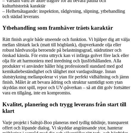
– Varsam vård av äldre trägolv för att bevara patina och
kulturhistorisk karaktär
– Helhetsåtagande: inspektion, rådgivning, slipning, ytbehandling
och städad leverans
Ytbehandling som framhäver träets karaktär
Rätt finish avgör både utseende och funktion. Vi hjälper dig att välja
mellan slitstark lack (matt till högblank), djupverkande olja eller
robust hårdvaxolja beroende på belastningsgrad, städrutiner och
önskad känsla. För extra uttryck kan vi infärga golvet före lack eller
olja för att harmoniera med inredning och ljusförhållanden. Alla
produkter vi använder håller hög professionell standard med god
kemikaliebeständighet och tålighet mot vardagsslitage. Innan
slutstrykning mellanpolerar vi ytan för perfekt vidhäftning och jämn
finish. Målet är att bevara ådring och struktur samtidigt som ytan
skyddas mot spill, repor och UV-påverkan – så att ditt golv fortsätter
vara en tillgång, inte en kompromiss.
Kvalitet, planering och trygg leverans från start till
klart
Varje projekt i Saltsjö-Boo planeras med tydlig tidslinje, transparent
offert och löpande dialog. Vi skyddar angränsande ytor, hanterar