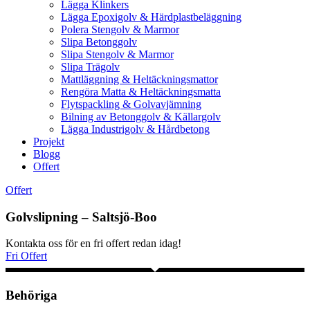
Lägga Klinkers
Lägga Epoxigolv & Härdplastbeläggning
Polera Stengolv & Marmor
Slipa Betonggolv
Slipa Stengolv & Marmor
Slipa Trägolv
Mattläggning & Heltäckningsmattor
Rengöra Matta & Heltäckningsmatta
Flytspackling & Golvavjämning
Bilning av Betonggolv & Källargolv
Lägga Industrigolv & Hårdbetong
Projekt
Blogg
Offert
Offert
Golvslipning – Saltsjö-Boo
Kontakta oss för en fri offert redan idag!
Fri Offert
Behöriga