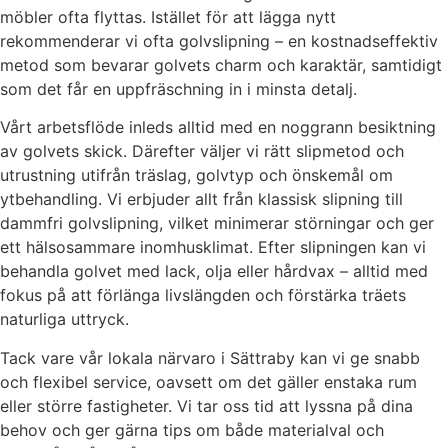
möbler ofta flyttas. Istället för att lägga nytt
rekommenderar vi ofta golvslipning – en kostnadseffektiv
metod som bevarar golvets charm och karaktär, samtidigt
som det får en uppfräschning in i minsta detalj.
Vårt arbetsflöde inleds alltid med en noggrann besiktning
av golvets skick. Därefter väljer vi rätt slipmetod och
utrustning utifrån träslag, golvtyp och önskemål om
ytbehandling. Vi erbjuder allt från klassisk slipning till
dammfri golvslipning, vilket minimerar störningar och ger
ett hälsosammare inomhusklimat. Efter slipningen kan vi
behandla golvet med lack, olja eller hårdvax – alltid med
fokus på att förlänga livslängden och förstärka träets
naturliga uttryck.
Tack vare vår lokala närvaro i Sättraby kan vi ge snabb
och flexibel service, oavsett om det gäller enstaka rum
eller större fastigheter. Vi tar oss tid att lyssna på dina
behov och ger gärna tips om både materialval och