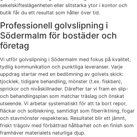
sekelskifteslägenheten eller slitstarka ytor i kontor och
butik får du ett resultat som håller över tid.
Professionell golvslipning i
Södermalm för bostäder och
företag
Vi utför golvslipning i Södermalm med fokus på kvalitet,
tydlig kommunikation och punktliga leveranser. Varje
uppdrag startar med en bedömning av golvets skick:
tjocklek, tidigare behandling, mönster (t.ex. fiskben),
sprickor och nivåskillnader. Därefter tar vi fram en slip-
och behandlingsplan som matchar träslag och önskat
utseende. Vi arbetar systematiskt för att ta bort repor,
fläckar och solblekning, samtidigt som fiberriktning, fogar
och stavmönster respekteras. Resultatet blir ett jämnt,
friskt trägolv med förbättrad hållbarhet och en finish som
framhäver materialets naturliga djup.