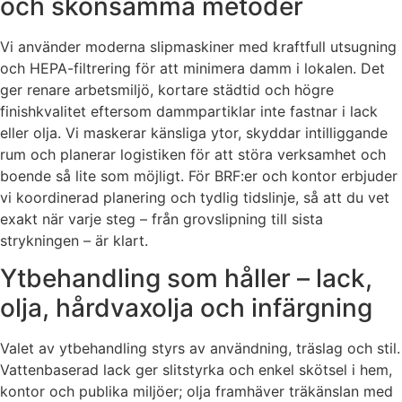
och skonsamma metoder
Vi använder moderna slipmaskiner med kraftfull utsugning
och HEPA-filtrering för att minimera damm i lokalen. Det
ger renare arbetsmiljö, kortare städtid och högre
finishkvalitet eftersom dammpartiklar inte fastnar i lack
eller olja. Vi maskerar känsliga ytor, skyddar intilliggande
rum och planerar logistiken för att störa verksamhet och
boende så lite som möjligt. För BRF:er och kontor erbjuder
vi koordinerad planering och tydlig tidslinje, så att du vet
exakt när varje steg – från grovslipning till sista
strykningen – är klart.
Ytbehandling som håller – lack,
olja, hårdvaxolja och infärgning
Valet av ytbehandling styrs av användning, träslag och stil.
Vattenbaserad lack ger slitstyrka och enkel skötsel i hem,
kontor och publika miljöer; olja framhäver träkänslan med