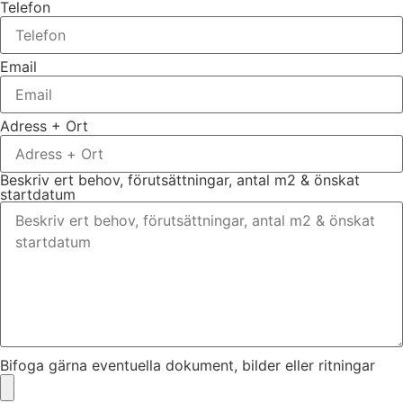
Telefon
Email
Adress + Ort
Beskriv ert behov, förutsättningar, antal m2 & önskat
startdatum
Bifoga gärna eventuella dokument, bilder eller ritningar