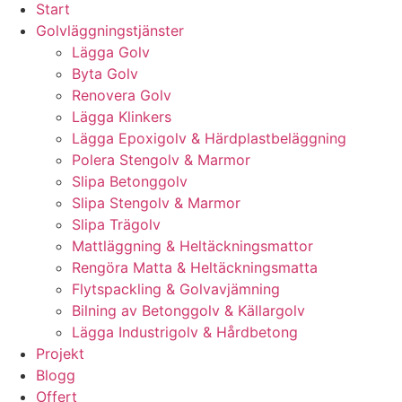
Start
Golvläggningstjänster
Lägga Golv
Byta Golv
Renovera Golv
Lägga Klinkers
Lägga Epoxigolv & Härdplastbeläggning
Polera Stengolv & Marmor
Slipa Betonggolv
Slipa Stengolv & Marmor
Slipa Trägolv
Mattläggning & Heltäckningsmattor
Rengöra Matta & Heltäckningsmatta
Flytspackling & Golvavjämning
Bilning av Betonggolv & Källargolv
Lägga Industrigolv & Hårdbetong
Projekt
Blogg
Offert