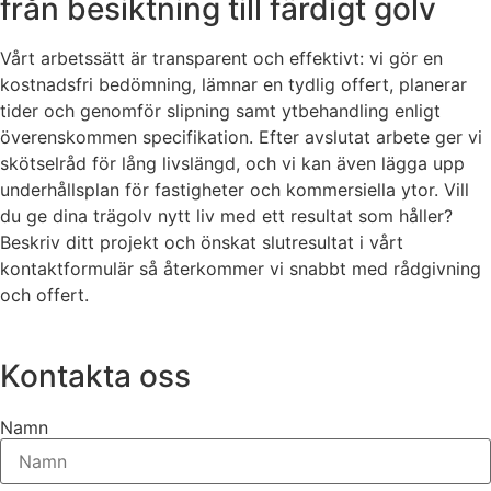
från besiktning till färdigt golv
Vårt arbetssätt är transparent och effektivt: vi gör en
kostnadsfri bedömning, lämnar en tydlig offert, planerar
tider och genomför slipning samt ytbehandling enligt
överenskommen specifikation. Efter avslutat arbete ger vi
skötselråd för lång livslängd, och vi kan även lägga upp
underhållsplan för fastigheter och kommersiella ytor. Vill
du ge dina trägolv nytt liv med ett resultat som håller?
Beskriv ditt projekt och önskat slutresultat i vårt
kontaktformulär så återkommer vi snabbt med rådgivning
och offert.
Kontakta oss
Namn