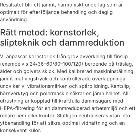
Resultatet blir ett jämnt, harmoniskt underlag som är
optimalt för efterföljande behandling och daglig
användning.
Rätt metod: kornstorlek,
slipteknik och dammreduktion
Vi anpassar kornstorlek från grov avverkning till finslip
(exempelvis 24/36–60/80–100/120) beroende på träslag,
ålder och golvets skick. Med kalibrerad maskininställning,
jämnt matningstryck och kontrollerade överlappningar
undviker vi vibrationsmärken och spårbildning. Kantslip,
hörnverktyg och polermaskin säkrar en jämn helhet. All
utrustning är kopplad till kraftfulla dammsugare med
HEPA-filtrering för en dammreducerad arbetsmiljö och ett
renare hem eller kontor. Slutligen neutraliseras ytan inför
ytbehandling för att säkra optimal vidhäftning och en
konsekvent kulör.