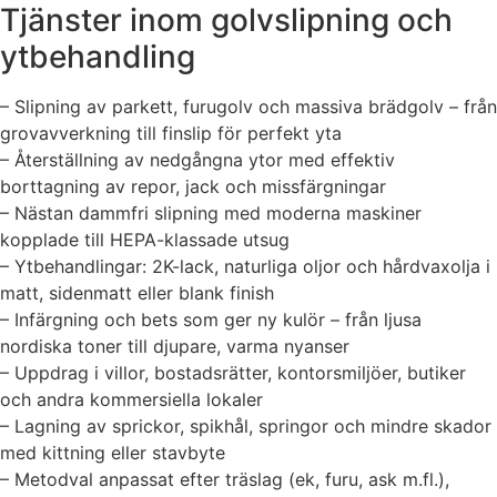
Tjänster inom golvslipning och
ytbehandling
– Slipning av parkett, furugolv och massiva brädgolv – från
grovavverkning till finslip för perfekt yta
– Återställning av nedgångna ytor med effektiv
borttagning av repor, jack och missfärgningar
– Nästan dammfri slipning med moderna maskiner
kopplade till HEPA-klassade utsug
– Ytbehandlingar: 2K-lack, naturliga oljor och hårdvaxolja i
matt, sidenmatt eller blank finish
– Infärgning och bets som ger ny kulör – från ljusa
nordiska toner till djupare, varma nyanser
– Uppdrag i villor, bostadsrätter, kontorsmiljöer, butiker
och andra kommersiella lokaler
– Lagning av sprickor, spikhål, springor och mindre skador
med kittning eller stavbyte
– Metodval anpassat efter träslag (ek, furu, ask m.fl.),