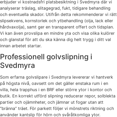
erbjuder vi kostnadsfri platsbesiktning i Svedmyra där vi
analyserar träslag, slitagegrad, fukt, tidigare behandling
och eventuella skador. Utifrån detta rekommenderar vi rätt
slipsekvens, kornstorlek och ytbehandling (olja, lack eller
hårdvaxolja), samt ger en transparent offert och tidsplan.
Vi kan även provslipa en mindre yta och visa olika kulörer
och glanstal för att du ska känna dig helt trygg i ditt val
innan arbetet startar.
Professionell golvslipning i
Svedmyra
Som erfarna golvslipare i Svedmyra levererar vi hantverk
på högsta nivå, oavsett om det gäller enstaka rum i en
villa, hela trapphus i en BRF eller större ytor i kontor och
butik. En korrekt utförd slipning reducerar repor, solblekta
partier och ojämnheter, och jämnar ut fogar utan att
”bränna” träet. För parkett följer vi mönstrets riktning och
använder kantslip för hörn och svåråtkomliga ytor.