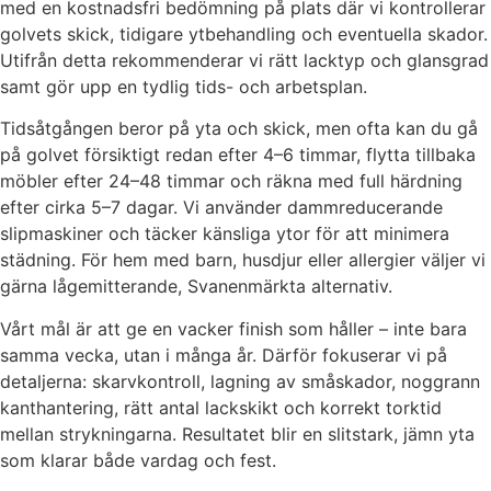
med en kostnadsfri bedömning på plats där vi kontrollerar
golvets skick, tidigare ytbehandling och eventuella skador.
Utifrån detta rekommenderar vi rätt lacktyp och glansgrad
samt gör upp en tydlig tids- och arbetsplan.
Tidsåtgången beror på yta och skick, men ofta kan du gå
på golvet försiktigt redan efter 4–6 timmar, flytta tillbaka
möbler efter 24–48 timmar och räkna med full härdning
efter cirka 5–7 dagar. Vi använder dammreducerande
slipmaskiner och täcker känsliga ytor för att minimera
städning. För hem med barn, husdjur eller allergier väljer vi
gärna lågemitterande, Svanenmärkta alternativ.
Vårt mål är att ge en vacker finish som håller – inte bara
samma vecka, utan i många år. Därför fokuserar vi på
detaljerna: skarvkontroll, lagning av småskador, noggrann
kanthantering, rätt antal lackskikt och korrekt torktid
mellan strykningarna. Resultatet blir en slitstark, jämn yta
som klarar både vardag och fest.