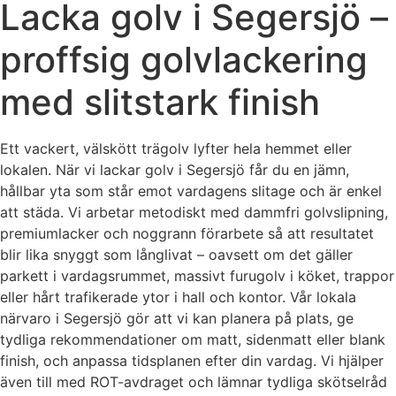
Lacka golv i Segersjö –
proffsig golvlackering
med slitstark finish
Ett vackert, välskött trägolv lyfter hela hemmet eller
lokalen. När vi lackar golv i Segersjö får du en jämn,
hållbar yta som står emot vardagens slitage och är enkel
att städa. Vi arbetar metodiskt med dammfri golvslipning,
premiumlacker och noggrann förarbete så att resultatet
blir lika snyggt som långlivat – oavsett om det gäller
parkett i vardagsrummet, massivt furugolv i köket, trappor
eller hårt trafikerade ytor i hall och kontor. Vår lokala
närvaro i Segersjö gör att vi kan planera på plats, ge
tydliga rekommendationer om matt, sidenmatt eller blank
finish, och anpassa tidsplanen efter din vardag. Vi hjälper
även till med ROT-avdraget och lämnar tydliga skötselråd