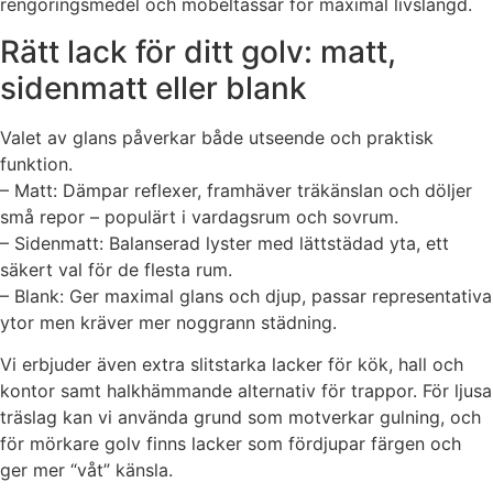
rengöringsmedel och möbeltassar för maximal livslängd.
Rätt lack för ditt golv: matt,
sidenmatt eller blank
Valet av glans påverkar både utseende och praktisk
funktion.
– Matt: Dämpar reflexer, framhäver träkänslan och döljer
små repor – populärt i vardagsrum och sovrum.
– Sidenmatt: Balanserad lyster med lättstädad yta, ett
säkert val för de flesta rum.
– Blank: Ger maximal glans och djup, passar representativa
ytor men kräver mer noggrann städning.
Vi erbjuder även extra slitstarka lacker för kök, hall och
kontor samt halkhämmande alternativ för trappor. För ljusa
träslag kan vi använda grund som motverkar gulning, och
för mörkare golv finns lacker som fördjupar färgen och
ger mer “våt” känsla.