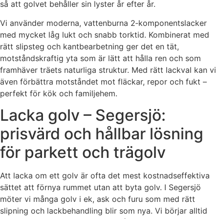
så att golvet behåller sin lyster år efter år.
Vi använder moderna, vattenburna 2‑komponentslacker
med mycket låg lukt och snabb torktid. Kombinerat med
rätt slipsteg och kantbearbetning ger det en tät,
motståndskraftig yta som är lätt att hålla ren och som
framhäver träets naturliga struktur. Med rätt lackval kan vi
även förbättra motståndet mot fläckar, repor och fukt –
perfekt för kök och familjehem.
Lacka golv – Segersjö:
prisvärd och hållbar lösning
för parkett och trägolv
Att lacka om ett golv är ofta det mest kostnadseffektiva
sättet att förnya rummet utan att byta golv. I Segersjö
möter vi många golv i ek, ask och furu som med rätt
slipning och lackbehandling blir som nya. Vi börjar alltid