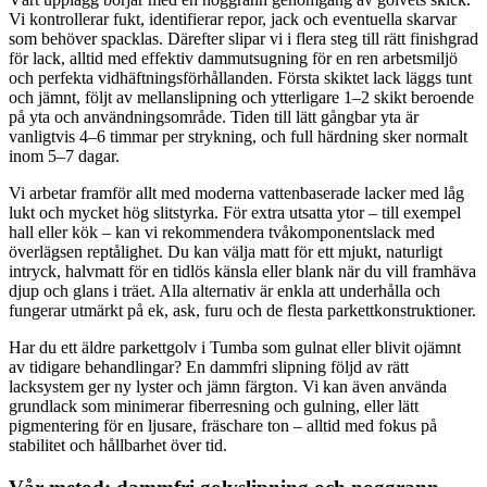
Vi kontrollerar fukt, identifierar repor, jack och eventuella skarvar
som behöver spacklas. Därefter slipar vi i flera steg till rätt finishgrad
för lack, alltid med effektiv dammutsugning för en ren arbetsmiljö
och perfekta vidhäftningsförhållanden. Första skiktet lack läggs tunt
och jämnt, följt av mellanslipning och ytterligare 1–2 skikt beroende
på yta och användningsområde. Tiden till lätt gångbar yta är
vanligtvis 4–6 timmar per strykning, och full härdning sker normalt
inom 5–7 dagar.
Vi arbetar framför allt med moderna vattenbaserade lacker med låg
lukt och mycket hög slitstyrka. För extra utsatta ytor – till exempel
hall eller kök – kan vi rekommendera tvåkomponentslack med
överlägsen reptålighet. Du kan välja matt för ett mjukt, naturligt
intryck, halvmatt för en tidlös känsla eller blank när du vill framhäva
djup och glans i träet. Alla alternativ är enkla att underhålla och
fungerar utmärkt på ek, ask, furu och de flesta parkettkonstruktioner.
Har du ett äldre parkettgolv i Tumba som gulnat eller blivit ojämnt
av tidigare behandlingar? En dammfri slipning följd av rätt
lacksystem ger ny lyster och jämn färgton. Vi kan även använda
grundlack som minimerar fiberresning och gulning, eller lätt
pigmentering för en ljusare, fräschare ton – alltid med fokus på
stabilitet och hållbarhet över tid.