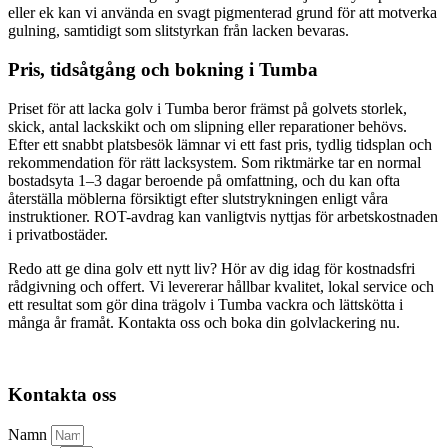
eller ek kan vi använda en svagt pigmenterad grund för att motverka
gulning, samtidigt som slitstyrkan från lacken bevaras.
Pris, tidsåtgång och bokning i Tumba
Priset för att lacka golv i Tumba beror främst på golvets storlek,
skick, antal lackskikt och om slipning eller reparationer behövs.
Efter ett snabbt platsbesök lämnar vi ett fast pris, tydlig tidsplan och
rekommendation för rätt lacksystem. Som riktmärke tar en normal
bostadsyta 1–3 dagar beroende på omfattning, och du kan ofta
återställa möblerna försiktigt efter slutstrykningen enligt våra
instruktioner. ROT-avdrag kan vanligtvis nyttjas för arbetskostnaden
i privatbostäder.
Redo att ge dina golv ett nytt liv? Hör av dig idag för kostnadsfri
rådgivning och offert. Vi levererar hållbar kvalitet, lokal service och
ett resultat som gör dina trägolv i Tumba vackra och lättskötta i
många år framåt. Kontakta oss och boka din golvlackering nu.
Kontakta oss
Namn