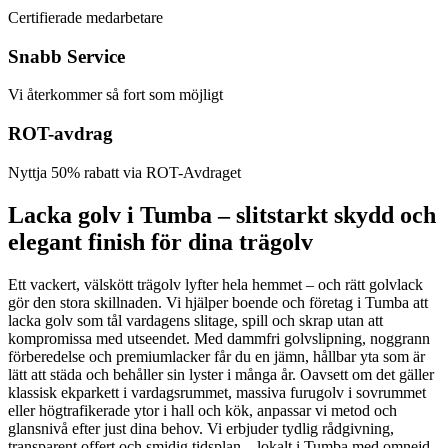
Certifierade medarbetare
Snabb Service
Vi återkommer så fort som möjligt
ROT-avdrag
Nyttja 50% rabatt via ROT-Avdraget
Lacka golv i Tumba – slitstarkt skydd och
elegant finish för dina trägolv
Ett vackert, välskött trägolv lyfter hela hemmet – och rätt golvlack
gör den stora skillnaden. Vi hjälper boende och företag i Tumba att
lacka golv som tål vardagens slitage, spill och skrap utan att
kompromissa med utseendet. Med dammfri golvslipning, noggrann
förberedelse och premiumlacker får du en jämn, hållbar yta som är
lätt att städa och behåller sin lyster i många år. Oavsett om det gäller
klassisk ekparkett i vardagsrummet, massiva furugolv i sovrummet
eller högtrafikerade ytor i hall och kök, anpassar vi metod och
glansnivå efter just dina behov. Vi erbjuder tydlig rådgivning,
transparent offert och smidig tidsplan – lokalt i Tumba med omnejd