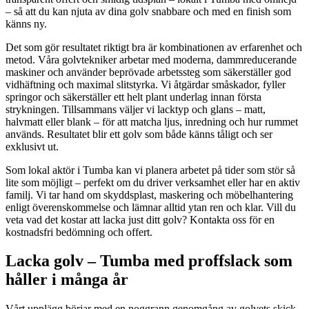
– så att du kan njuta av dina golv snabbare och med en finish som
känns ny.
Det som gör resultatet riktigt bra är kombinationen av erfarenhet och
metod. Våra golvtekniker arbetar med moderna, dammreducerande
maskiner och använder beprövade arbetssteg som säkerställer god
vidhäftning och maximal slitstyrka. Vi åtgärdar småskador, fyller
springor och säkerställer ett helt plant underlag innan första
strykningen. Tillsammans väljer vi lacktyp och glans – matt,
halvmatt eller blank – för att matcha ljus, inredning och hur rummet
används. Resultatet blir ett golv som både känns tåligt och ser
exklusivt ut.
Som lokal aktör i Tumba kan vi planera arbetet på tider som stör så
lite som möjligt – perfekt om du driver verksamhet eller har en aktiv
familj. Vi tar hand om skyddsplast, maskering och möbelhantering
enligt överenskommelse och lämnar alltid ytan ren och klar. Vill du
veta vad det kostar att lacka just ditt golv? Kontakta oss för en
kostnadsfri bedömning och offert.
Lacka golv – Tumba med proffslack som
håller i många år
Vårt upplägg börjar med en noggrann genomgång av golvets skick.