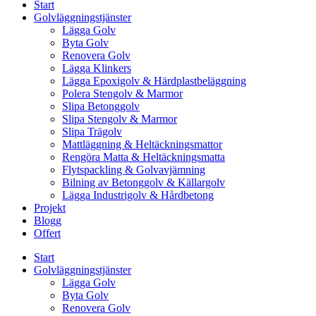
Start
Golvläggningstjänster
Lägga Golv
Byta Golv
Renovera Golv
Lägga Klinkers
Lägga Epoxigolv & Härdplastbeläggning
Polera Stengolv & Marmor
Slipa Betonggolv
Slipa Stengolv & Marmor
Slipa Trägolv
Mattläggning & Heltäckningsmattor
Rengöra Matta & Heltäckningsmatta
Flytspackling & Golvavjämning
Bilning av Betonggolv & Källargolv
Lägga Industrigolv & Hårdbetong
Projekt
Blogg
Offert
Start
Golvläggningstjänster
Lägga Golv
Byta Golv
Renovera Golv