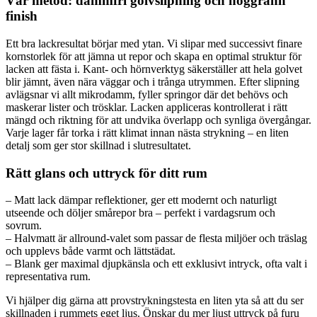
Vår metod: dammfri golvslipning och noggrann
finish
Ett bra lackresultat börjar med ytan. Vi slipar med successivt finare
kornstorlek för att jämna ut repor och skapa en optimal struktur för
lacken att fästa i. Kant- och hörnverktyg säkerställer att hela golvet
blir jämnt, även nära väggar och i trånga utrymmen. Efter slipning
avlägsnar vi allt mikrodamm, fyller springor där det behövs och
maskerar lister och trösklar. Lacken appliceras kontrollerat i rätt
mängd och riktning för att undvika överlapp och synliga övergångar.
Varje lager får torka i rätt klimat innan nästa strykning – en liten
detalj som ger stor skillnad i slutresultatet.
Rätt glans och uttryck för ditt rum
– Matt lack dämpar reflektioner, ger ett modernt och naturligt
utseende och döljer smårepor bra – perfekt i vardagsrum och
sovrum.
– Halvmatt är allround-valet som passar de flesta miljöer och träslag
och upplevs både varmt och lättstädat.
– Blank ger maximal djupkänsla och ett exklusivt intryck, ofta valt i
representativa rum.
Vi hjälper dig gärna att provstrykningstesta en liten yta så att du ser
skillnaden i rummets eget ljus. Önskar du mer ljust uttryck på furu