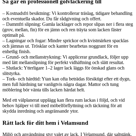
Så går en professionell golvlackering till
– Kostnadsfri besiktning: Vi kontrollerar träslag, tidigare behandling
och eventuella skador. Du får rådgivning och offert.
– Dammfri slipning: Gamla lacklager och repor slipas ner i flera steg
(grov, mellan, fin) för en jämn och ren träyta som lacken fäster
optimalt på.
– Lagningar och fogar: Mindre sprickor och kvistmärken spacklas
och jämnas ut. Trösklar och kanter bearbetas noggrant för en
enhetlig finish.
– Grund- och mellanstrykning: Vi applicerar grundlack, följer upp
med lätt mellanslipning för perfekt vidhäftning och slätt resultat.
– Slutlack: Ytterligare 1–2 lager lack läggs för önskad glans och
slitstyrka.
– Tork- och härdtid: Ytan kan ofta beträdas försiktigt efter ett dygn,
men full härdning tar vanligtvis några dagar. Mattor och tung
möblering bör vänta tills lacken härdat helt.
Med ett välplanerat upplägg kan flera rum lackas i följd, och vid
behov hjälper vi till med möbelförflyttning och täckning för att
skydda inredning och angränsande ytor.
Rätt lack för ditt hem i Velamsund
Miljö och användning styr valet av lack. I Velamsund, där saltstänk,