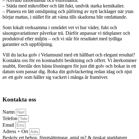
– Använd möbeltassar och entrémattor.
– Städa med mikrofiber och lätt fukt, undvik starka kemikalier.
– Planera en lätt omslipning och påföring av nytt lacklager när ytan
börjar mattas, i stället för att vänta tills skadorna blir omfattande.
Som lokalt verksamma i området vet vi hur väder, fukt och
säsongsvariationer påverkar trä. Därför anpassar vi tidsplaner och
produktval efter miljön – och vi står för resultatet med tydliga
garantier och uppföljning.
Vill du lacka golv i Velamsund med ett hållbart och elegant resultat?
Kontakta oss för en kostnadsfri besiktning och offert. Vi återkommer
snabbt, föreslår den bästa lösningen för just ditt golv och bokar in ett
datum som passar dig. Boka din golvlackering redan idag och njut
av ett golv som håller sig vackert i många år framöver.
Kontakta oss
Namn
Telefon
Email
Adress + Ort
Beskriv ert behov, förutsättningar, antal m2 & önskat startdatum