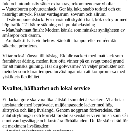
fukt och utomhusliv sätter extra krav, rekommenderar vi ofta:
– Vattenburen polyuretanlack: Ger låg lukt, snabb torktid och ett
naturligt uttryck. Passar vardagsrum, sovrum och allrum.
– Tvåkomponentslack: För maximalt skydd i hall, kök och ytor med
hög trafik. Tål bättre städning och punktbelastning.
– Matt/halvmatt finish: Modern känsla som minskar synligheten av
smårepor och damm.
– Antihalk-tillsats vid behov: Särskilt i trappor eller entréer där
säkerhet prioriteras.
Vi tar också hänsyn till träslag. Ek blir vackert med matt lack som
framhäver ådring, medan furu ofta vinner på en svagt tonad grund
för att minska gulning. Har du golvvärme? Vi väljer produkter och
metoder som klarar temperaturväxlingar utan att kompromissa med
ytskiktets flexibilitet.
Kvalitet, hållbarhet och lokal service
Ett lackat golv ska vara lika lättskött som det är vackert. Vi arbetar
uteslutande med beprövade, miljöanpassade lacker med hög
slitstyrka och lång livslängd. Genom noggrann förberedelse, rätt
antal strykningar och korrekt torktid säkerställer vi en finish som står
emot vardagsslitage och kustnära förhållanden. Du får skötselråd för
att maximera livslängden: