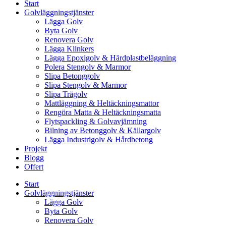
Start
Golvläggningstjänster
Lägga Golv
Byta Golv
Renovera Golv
Lägga Klinkers
Lägga Epoxigolv & Härdplastbeläggning
Polera Stengolv & Marmor
Slipa Betonggolv
Slipa Stengolv & Marmor
Slipa Trägolv
Mattläggning & Heltäckningsmattor
Rengöra Matta & Heltäckningsmatta
Flytspackling & Golvavjämning
Bilning av Betonggolv & Källargolv
Lägga Industrigolv & Hårdbetong
Projekt
Blogg
Offert
Start
Golvläggningstjänster
Lägga Golv
Byta Golv
Renovera Golv