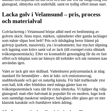
glansgrad, slitstyrka och underhåll, samt en tydlig offert innan start.
Lacka golv i Velamsund – pris, process
och materialval
Golvlackering i Velamsund börjar alltid med en bedömning av
golvets skick: finns repor, märken, ojämnheter eller gamla lacklager
som måste slipas bort helt? Pris och tidsåtgång beror främst på
golvtyp (parkett, massivträ), yta i kvadratmeter, hur mycket slipning
och lagning som krävs samt val av lack (till exempel extra slitstark
tvåkomponentslack). Efter en kostnadsfri genomgång får du en fast
offert och tidsplan som tar hänsyn till torktider och när rummen kan
användas igen.
Valet av lack gör stor skillnad. Vattenburen polyuretanlack är idag
standard för hemmiljöer – den är lukt- och emissionssvag,
snabbtorkande och ger en naturlig känsla. För hårt trafikerade ytor
som hall, kök eller fritidshus med många gäster kan en
tvåkomponentslack vara rätt för extra slitstyrka. Vi hjälper dig välja
glansgrad: matt eller halvmatt är populärt för en modern, lugn look
som samtidigt maskerar smårepor; halvglans eller glans ger en mer
klassisk karaktär och framhäver träets ådring.