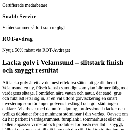
Certifierade medarbetare
Snabb Service
Vi återkommer så fort som möjligt
ROT-avdrag
Nyttja 50% rabatt via ROT-Avdraget
Lacka golv i Velamsund – slitstark finish
och snyggt resultat
Att lacka golv är ett av de mest effektiva sätten att ge ditt hem i
Velamsund en ny, fräsch känsla samtidigt som ytan blir mer tålig mot
vardagens slitage. I områden nära vatten och natur, där sand, grus
och fukt lätt letar sig in, är en väl utförd golvlackering en smart
investering som förlänger golvens livslängd och gör städningen
enklare. Vi arbetar med dammfri slipning, professionella lacker och
tydliga tidplaner för att minimera störningar i din vardag. Oavsett om
du har parkett i vardagsrummet, furuplank i sommarhuset eller ek i
hallen anpassar vi metod och produkter för bästa resultat – snyggt,
hållbart och anpassat till ditt hem och din stil. Du får rådgivning om