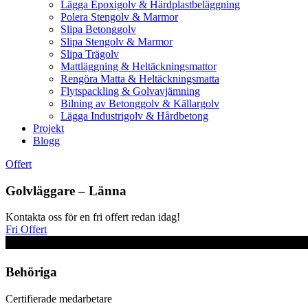
Lägga Epoxigolv & Härdplastbeläggning
Polera Stengolv & Marmor
Slipa Betonggolv
Slipa Stengolv & Marmor
Slipa Trägolv
Mattläggning & Heltäckningsmattor
Rengöra Matta & Heltäckningsmatta
Flytspackling & Golvavjämning
Bilning av Betonggolv & Källargolv
Lägga Industrigolv & Hårdbetong
Projekt
Blogg
Offert
Golvläggare – Länna
Kontakta oss för en fri offert redan idag!
Fri Offert
Behöriga
Certifierade medarbetare