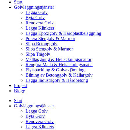
Start
Golvläggningstjänster
Lägga Golv
Byta Golv
Renovera Golv
Lägga Klinkers
Lägga Epoxigolv & Härdplastbeläggning
Polera Stengolv & Marmor
Slipa Betonggolv
Slipa Stengolv & Marmor
Slipa Trägolv
Mattläggning & Heltäckningsmattor
Rengöra Matta & Heltäckningsmatta
Flytspackling & Golvavjämning
Bilning av Betonggolv & Källargolv
Lägga Industrigolv & Hårdbetong
Projekt
Blogg
Start
Golvläggningstjänster
Lägga Golv
Byta Golv
Renovera Golv
Lägga Klinkers