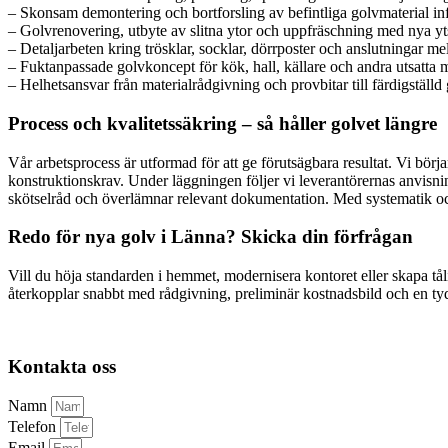
– Skonsam demontering och bortforsling av befintliga golvmaterial in
– Golvrenovering, utbyte av slitna ytor och uppfräschning med nya yt
– Detaljarbeten kring trösklar, socklar, dörrposter och anslutningar m
– Fuktanpassade golvkoncept för kök, hall, källare och andra utsatta m
– Helhetsansvar från materialrådgivning och provbitar till färdigställd 
Process och kvalitetssäkring – så håller golvet längre
Vår arbetsprocess är utformad för att ge förutsägbara resultat. Vi börj
konstruktionskrav. Under läggningen följer vi leverantörernas anvisni
skötselråd och överlämnar relevant dokumentation. Med systematik och 
Redo för nya golv i Länna? Skicka din förfrågan
Vill du höja standarden i hemmet, modernisera kontoret eller skapa t
återkopplar snabbt med rådgivning, preliminär kostnadsbild och en tydlig
Kontakta oss
Namn
Telefon
Email