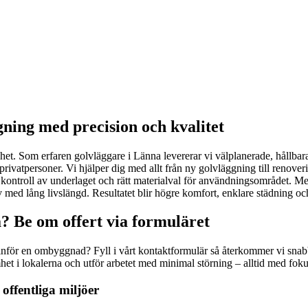
gning med precision och kvalitet
het. Som erfaren golvläggare i Länna levererar vi välplanerade, hållbar
 privatpersoner. Vi hjälper dig med allt från ny golvläggning till renover
kontroll av underlaget och rätt materialval för användningsområdet. Med
 med lång livslängd. Resultatet blir högre komfort, enklare städning och e
? Be om offert via formuläret
g inför en ombyggnad? Fyll i vårt kontaktformulär så återkommer vi snab
et i lokalerna och utför arbetet med minimal störning – alltid med fokus 
offentliga miljöer