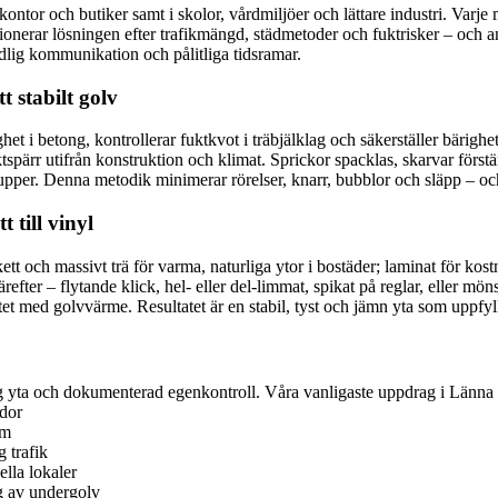
ontor och butiker samt i skolor, vårdmiljöer och lättare industri. Varje mi
onerar lösningen efter trafikmängd, städmetoder och fuktrisker – och anp
ydlig kommunikation och pålitliga tidsramar.
 stabilt golv
tighet i betong, kontrollerar fuktkvot i träbjälklag och säkerställer bärigh
tspärr utifrån konstruktion och klimat. Sprickor spacklas, skarvar förs
upper. Denna metodik minimerar rörelser, knarr, bubblor och släpp – oc
 till vinyl
ch massivt trä för varma, naturliga ytor i bostäder; laminat för kostnad
fter – flytande klick, hel- eller del-limmat, spikat på reglar, eller mö
itet med golvvärme. Resultatet är en stabil, tyst och jämn yta som uppfy
rdig yta och dokumenterad egenkontroll. Våra vanligaste uppdrag i Länna 
ädor
em
 trafik
ella lokaler
g av undergolv