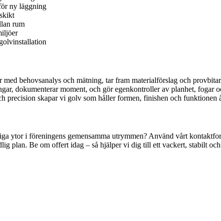
för ny läggning
skikt
ellan rum
iljöer
golvinstallation
ar med behovsanalys och mätning, tar fram materialförslag och provbitar,
ngar, dokumenterar moment, och gör egenkontroller av planhet, fogar och
precision skapar vi golv som håller formen, finishen och funktionen år
åliga ytor i föreningens gemensamma utrymmen? Använd vårt kontaktformu
 plan. Be om offert idag – så hjälper vi dig till ett vackert, stabilt oc