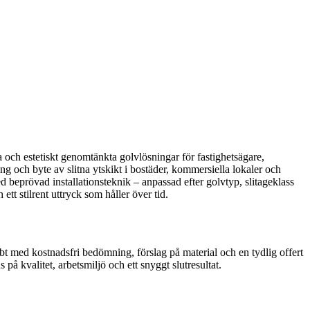
a och estetiskt genomtänkta golvlösningar för fastighetsägare,
ing och byte av slitna ytskikt i bostäder, kommersiella lokaler och
 beprövad installationsteknik – anpassad efter golvtyp, slitageklass
tt stilrent uttryck som håller över tid.
bt med kostnadsfri bedömning, förslag på material och en tydlig offert
på kvalitet, arbetsmiljö och ett snyggt slutresultat.