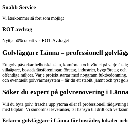
Snabb Service
Vi återkommer så fort som möjligt
ROT-avdrag
Nyttja 50% rabatt via ROT-Avdraget
Golvläggare Länna – professionell golvläg
Ett golv påverkar helhetskänslan, komforten och värdet på varje fastig
villaägare, bostadsrättsföreningar, företag, industrier, byggföretag och
offentliga miljöer. Varje projekt startar med noggrann fuktbedömning, 
och eventuellt golvvärmesystem – får du ett stabilt, jämnt och tyst golv
Söker du expert på golvrenovering i Länna
Vill du byta golv, fräscha upp ytorna eller få professionell rådgivnin
med tidplan. Vi samordnar leveranser, tar hänsyn till drift och verksamh
Erfaren golvläggare i Länna för bostäder, lokaler och 