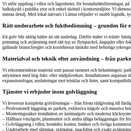
Vi utför uppdrag i villor och lägenheter, för bostadsrättsföreningar, på k
halkskydd i publika ytor och enkel skötsel i kontorsmiljöer. Vi dimensi
minsta detalj. Med lokal närvaro i Länna erbjuder vi snabb logistik, t
Rätt underarbete och fuktbedömning – grunden för ett
Ett golv blir aldrig bättre än sitt underlag. Därför mäter vi relativ fuk
primning och avjämning med rätt typ av flytspackel, ångspärr eller fuk
gällande branschregler och koordinerar tätskikt med behöriga yrkesgr
Materialval och teknik efter användning – från parkett
Vi rekommenderar material som passar rummet och belastningen: parkett o
utrymmen med hög fukt- eller städpåverkan. Installationen anpassas däre
expansionsfogar, anslutningar mot trösklar och lister, samt kompatibil
Tjänster vi erbjuder inom golvläggning
Vi levererar kompletta golvlösningar – från första rådgivning till fä
– Professionell läggning av parkett, exklusiva trägolv och massiva br
– Monteringssäker installation av laminatgolv och moderna klicksyst
– Hållbara vinylgolv, plastmattor och andra tåliga beläggningar för hög
– Golvläggning i villor, bostäder, kontor, butiker och övriga kommersi
– Underarbete med slipning, primning, spackling och exakt avjämnin