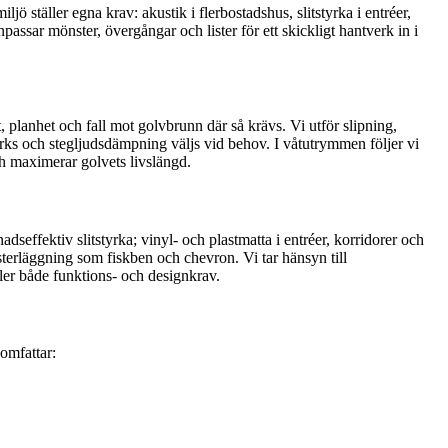
ljö ställer egna krav: akustik i flerbostadshus, slitstyrka i entréer,
assar mönster, övergångar och lister för ett skickligt hantverk in i
et, planhet och fall mot golvbrunn där så krävs. Vi utför slipning,
tärks och stegljudsdämpning väljs vid behov. I våtutrymmen följer vi
h maximerar golvets livslängd.
seffektiv slitstyrka; vinyl- och plastmatta i entréer, korridorer och
nsterläggning som fiskben och chevron. Vi tar hänsyn till
ller både funktions- och designkrav.
omfattar: