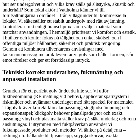
hur ser undergolvet ut och vilka krav ställs på slitstyrka, akustik och
underhåll? Som lokal aktör i Vattholma känner vi till
förutsättningarna i området – från villagrunder till kommersiella
lokaler. Vi säkerställer ett stabilt undergolv med rätt avjämning,
kontrollerar fukt enligt branschpraxis och väljer material som
matchar användningen. I hemmiljö prioriterar vi komfort och estetik,
i butiker och kontor fokus på tålighet och enkel skötsel, och i
offentliga miljöer hållbarhet, säkerhet och praktisk rengöring.
Genom att kombinera tillverkarens anvisningar med
fackmannamässig metodik levererar vi golv som håller formen, står
emot rörelser och ger ett förstklassigt intryck.
Tekniskt korrekt underarbete, fuktmätning och
anpassad installation
Grunden för ett perfekt golv är det du inte ser. Vi utför
fuktbedömning (RF-mätning vid behov), applicerar spärrsystem i
riskmiljöer och avjämnar underlaget med rätt spackel för materialet.
Trägolv kräver korrekt klimatanpassning, stegljudsdämpning och
expansionsspel; klickgolv behöver planslipade ytor och exakt
passning; vinyl och plastmatta ställer krav på släta underlag och rena
anslutningar. I utrymmen med fuktpåverkan använder vi
fuktanpassade produkter och metoder. Vi tänker på detaljerna –
riktning i förhållande till ljusinsläpp, snygga skarvar, exakta