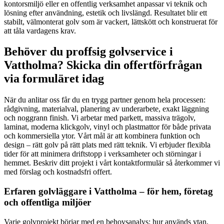
kontorsmiljö eller en offentlig verksamhet anpassar vi teknik och
lösning efter användning, estetik och livslängd. Resultatet blir ett
stabilt, välmonterat golv som är vackert, lättskött och konstruerat för
att tåla vardagens krav.
Behöver du proffsig golvservice i
Vattholma? Skicka din offertförfrågan
via formuläret idag
När du anlitar oss får du en trygg partner genom hela processen:
rådgivning, materialval, planering av underarbete, exakt läggning
och noggrann finish. Vi arbetar med parkett, massiva trägolv,
laminat, moderna klickgolv, vinyl och plastmattor för både privata
och kommersiella ytor. Vårt mål är att kombinera funktion och
design – rätt golv på rätt plats med rätt teknik. Vi erbjuder flexibla
tider för att minimera driftstopp i verksamheter och störningar i
hemmet. Beskriv ditt projekt i vårt kontaktformulär så återkommer vi
med förslag och kostnadsfri offert.
Erfaren golvläggare i Vattholma – för hem, företag
och offentliga miljöer
Varje golvprojekt börjar med en behovsanalys: hur används ytan,