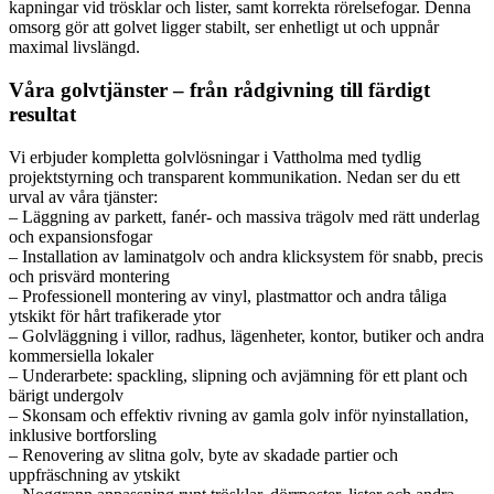
kapningar vid trösklar och lister, samt korrekta rörelsefogar. Denna
omsorg gör att golvet ligger stabilt, ser enhetligt ut och uppnår
maximal livslängd.
Våra golvtjänster – från rådgivning till färdigt
resultat
Vi erbjuder kompletta golvlösningar i Vattholma med tydlig
projektstyrning och transparent kommunikation. Nedan ser du ett
urval av våra tjänster:
– Läggning av parkett, fanér- och massiva trägolv med rätt underlag
och expansionsfogar
– Installation av laminatgolv och andra klicksystem för snabb, precis
och prisvärd montering
– Professionell montering av vinyl, plastmattor och andra tåliga
ytskikt för hårt trafikerade ytor
– Golvläggning i villor, radhus, lägenheter, kontor, butiker och andra
kommersiella lokaler
– Underarbete: spackling, slipning och avjämning för ett plant och
bärigt undergolv
– Skonsam och effektiv rivning av gamla golv inför nyinstallation,
inklusive bortforsling
– Renovering av slitna golv, byte av skadade partier och
uppfräschning av ytskikt