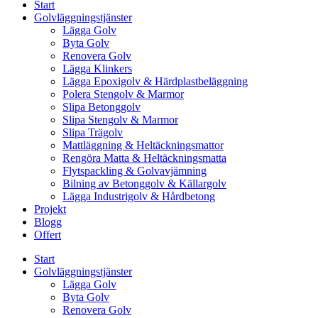
Start
Golvläggningstjänster
Lägga Golv
Byta Golv
Renovera Golv
Lägga Klinkers
Lägga Epoxigolv & Härdplastbeläggning
Polera Stengolv & Marmor
Slipa Betonggolv
Slipa Stengolv & Marmor
Slipa Trägolv
Mattläggning & Heltäckningsmattor
Rengöra Matta & Heltäckningsmatta
Flytspackling & Golvavjämning
Bilning av Betonggolv & Källargolv
Lägga Industrigolv & Hårdbetong
Projekt
Blogg
Offert
Start
Golvläggningstjänster
Lägga Golv
Byta Golv
Renovera Golv