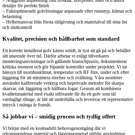
– Noggrann anpassning runt trösklar, dörrposter, lister och andra
detaljer för perfekt finish
– Fuktoptimerade golvlösningar anpassade efter rumstyp, klimat och
belastning
– Helhetsansvar från första rådgivning och materialval till sista list
och slutkontroll
Kvalitet, precision och hållbarhet som standard
Ett korrekt installerat golv känns solidt, är tyst att gå på och behåller
sitt utseende över tid. Därför arbetar vi enligt tillverkares
monteringsanvisningar och gällande branschpraxis, dokumenterar
kritiska moment och gör löpande kontroller under projektet. Vi tar
hänsyn till inomhusklimat, temperatur och RF före, under och efter
läggning för att minimera rörelser och svällning. Våra montörer
använder kalibrerade verktyg och beprövade metoder för skarpa
skarvar, rak läggning och hållbara fogar. Genom att kombinera
kvalitetsmaterial med exakt utförande får du ett golv som tål
vardagligt slitage, är lätt att underhålla och levererar ett representativt
intryck i många år framåt.
Så jobbar vi – smidig process och tydlig offert
Vi börjar med en kostnadsfri behovsgenomgång där vi
rekommenderar material och läggningsmetod utifrån användning,