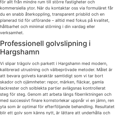
för allt från mindre rum till större fastigheter och
kommersiella ytor. När du kontaktar oss via formuläret får
du en snabb återkoppling, transparent prisbild och en
planerad tid för utförande – alltid med fokus på kvalitet,
hållbarhet och minimal störning i din vardag eller
verksamhet.
Professionell golvslipning i
Hargshamn
Vi slipar trägolv och parkett i Hargshamn med modern,
kalibrerad utrustning och välbeprövade metoder. Målet är
att bevara golvets karaktär samtidigt som vi tar bort
skador och ojämnheter: repor, märken, fläckar, gamla
lackrester och solblekta partier avlägsnas kontrollerat
steg för steg. Genom att arbeta längs fiberriktningen och
med successivt finare kornstorlekar uppnår vi en jämn, ren
yta som är optimal för efterföljande behandling. Resultatet
blir ett golv som känns nytt, är lättare att underhålla och