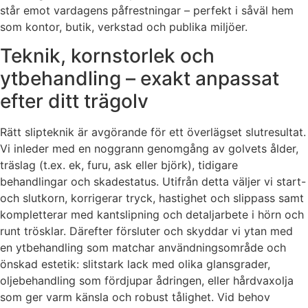
står emot vardagens påfrestningar – perfekt i såväl hem
som kontor, butik, verkstad och publika miljöer.
Teknik, kornstorlek och
ytbehandling – exakt anpassat
efter ditt trägolv
Rätt slipteknik är avgörande för ett överlägset slutresultat.
Vi inleder med en noggrann genomgång av golvets ålder,
träslag (t.ex. ek, furu, ask eller björk), tidigare
behandlingar och skadestatus. Utifrån detta väljer vi start-
och slutkorn, korrigerar tryck, hastighet och slippass samt
kompletterar med kantslipning och detaljarbete i hörn och
runt trösklar. Därefter försluter och skyddar vi ytan med
en ytbehandling som matchar användningsområde och
önskad estetik: slitstark lack med olika glansgrader,
oljebehandling som fördjupar ådringen, eller hårdvaxolja
som ger varm känsla och robust tålighet. Vid behov