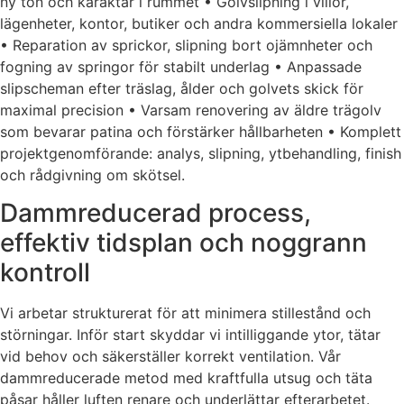
ny ton och karaktär i rummet • Golvslipning i villor,
lägenheter, kontor, butiker och andra kommersiella lokaler
• Reparation av sprickor, slipning bort ojämnheter och
fogning av springor för stabilt underlag • Anpassade
slipscheman efter träslag, ålder och golvets skick för
maximal precision • Varsam renovering av äldre trägolv
som bevarar patina och förstärker hållbarheten • Komplett
projektgenomförande: analys, slipning, ytbehandling, finish
och rådgivning om skötsel.
Dammreducerad process,
effektiv tidsplan och noggrann
kontroll
Vi arbetar strukturerat för att minimera stillestånd och
störningar. Inför start skyddar vi intilliggande ytor, tätar
vid behov och säkerställer korrekt ventilation. Vår
dammreducerade metod med kraftfulla utsug och täta
påsar håller luften renare och underlättar efterarbetet.