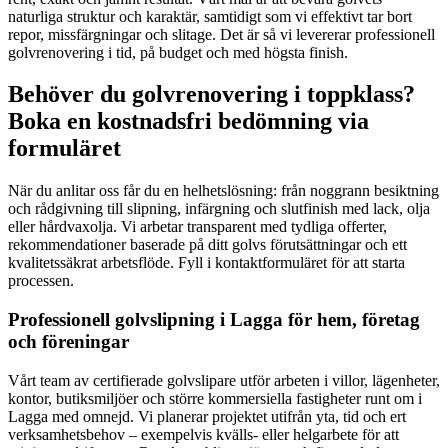
naturliga struktur och karaktär, samtidigt som vi effektivt tar bort
repor, missfärgningar och slitage. Det är så vi levererar professionell
golvrenovering i tid, på budget och med högsta finish.
Behöver du golvrenovering i toppklass?
Boka en kostnadsfri bedömning via
formuläret
När du anlitar oss får du en helhetslösning: från noggrann besiktning
och rådgivning till slipning, infärgning och slutfinish med lack, olja
eller hårdvaxolja. Vi arbetar transparent med tydliga offerter,
rekommendationer baserade på ditt golvs förutsättningar och ett
kvalitetssäkrat arbetsflöde. Fyll i kontaktformuläret för att starta
processen.
Professionell golvslipning i Lagga för hem, företag
och föreningar
Vårt team av certifierade golvslipare utför arbeten i villor, lägenheter,
kontor, butiksmiljöer och större kommersiella fastigheter runt om i
Lagga med omnejd. Vi planerar projektet utifrån yta, tid och ert
verksamhetsbehov – exempelvis kvälls- eller helgarbete för att