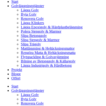
Start
Golvläggningstjänster
Lägga Golv
Byta Golv
Renovera Golv
Lägga Klinkers
Lägga Epoxigolv & Härdplastbeläggning
Polera Stengolv & Marmor
Slipa Betonggolv
Slipa Stengolv & Marmor
Slipa Trägolv
Mattläggning & Heltäckningsmattor
Rengöra Matta & Heltäckningsmatta
Flytspackling & Golvavjämning
Bilning av Betonggolv & Källargolv
Lägga Industrigolv & Hårdbetong
Projekt
Blogg
Offert
Start
Golvläggningstjänster
Lägga Golv
Byta Golv
Renovera Golv