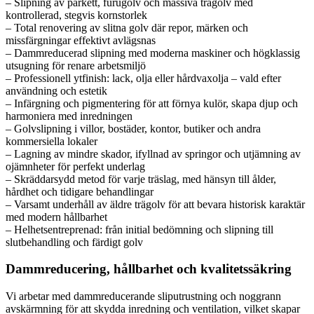
– Slipning av parkett, furugolv och massiva trägolv med
kontrollerad, stegvis kornstorlek
– Total renovering av slitna golv där repor, märken och
missfärgningar effektivt avlägsnas
– Dammreducerad slipning med moderna maskiner och högklassig
utsugning för renare arbetsmiljö
– Professionell ytfinish: lack, olja eller hårdvaxolja – vald efter
användning och estetik
– Infärgning och pigmentering för att förnya kulör, skapa djup och
harmoniera med inredningen
– Golvslipning i villor, bostäder, kontor, butiker och andra
kommersiella lokaler
– Lagning av mindre skador, ifyllnad av springor och utjämning av
ojämnheter för perfekt underlag
– Skräddarsydd metod för varje träslag, med hänsyn till ålder,
hårdhet och tidigare behandlingar
– Varsamt underhåll av äldre trägolv för att bevara historisk karaktär
med modern hållbarhet
– Helhetsentreprenad: från initial bedömning och slipning till
slutbehandling och färdigt golv
Dammreducering, hållbarhet och kvalitetssäkring
Vi arbetar med dammreducerande sliputrustning och noggrann
avskärmning för att skydda inredning och ventilation, vilket skapar