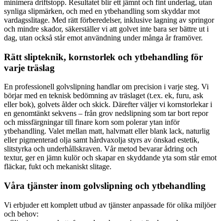
minimera driftstopp. Resultatet blir ett jämnt och fint underlag, utan
synliga slipmärken, och med en ytbehandling som skyddar mot
vardagsslitage. Med rätt förberedelser, inklusive lagning av springor
och mindre skador, säkerställer vi att golvet inte bara ser bättre ut i
dag, utan också står emot användning under många år framöver.
Rätt slipteknik, kornstorlek och ytbehandling för
varje träslag
En professionell golvslipning handlar om precision i varje steg. Vi
börjar med en teknisk bedömning av träslaget (t.ex. ek, furu, ask
eller bok), golvets ålder och skick. Därefter väljer vi kornstorlekar i
en genomtänkt sekvens – från grov nedslipning som tar bort repor
och missfärgningar till finare korn som polerar ytan inför
ytbehandling. Valet mellan matt, halvmatt eller blank lack, naturlig
eller pigmenterad olja samt hårdvaxolja styrs av önskad estetik,
slitstyrka och underhållskraven. Vår metod bevarar ådring och
textur, ger en jämn kulör och skapar en skyddande yta som står emot
fläckar, fukt och mekaniskt slitage.
Våra tjänster inom golvslipning och ytbehandling
Vi erbjuder ett komplett utbud av tjänster anpassade för olika miljöer
och behov: