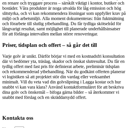
en renare och tryggare process – särskilt viktigt i kontor, butiker och
bostäder. Våra produkter är noga utvalda för låg emission och hög
slitstyrka, och vi kan rekommendera lösningar som uppfyller krav på
miljö och arbetsmiljö. Alla moment dokumenteras: från fuktmätning
och förarbete till slutlig ytbehandling. Du får tydliga skötselråd för
långvarigt resultat, samt möjlighet till planerade underhållsinsatser
för att förlänga intervallen mellan större renoveringar.
Priser, tidsplan och offert – så går det till
Varje golv är unikt. Därför börjar vi med en kostnadsfri konsultation
där vi bedömer yta, träslag, skador och önskat slutresultat. Du får en
tydlig offert med fast pris för definierat arbete, preliminär tidsplan
och rekommenderad ytbehandling. När du godkänt offerten planerar
vi logistiken så att projektet stör din vardag eller verksamhet
minimalt. Vill du veta vad din golvslipning i Lagga kostar och hur
snabbt vi kan vara klara? Använd kontaktformuläret för att beskriva
dina golv och önskemål – bifoga gärna bilder – så återkommer vi
snabbt med förslag och en skräddarsydd offert.
Kontakta oss