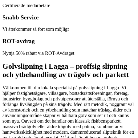
Certifierade medarbetare
Snabb Service
Vi återkommer så fort som möjligt
ROT-avdrag
Nyttja 50% rabatt via ROT-Avdraget
Golvslipning i Lagga – proffsig slipning
och ytbehandling av trägolv och parkett
Välkommen till din lokala specialist på golvslipning i Lagga. Vi
hjälper fastighetsägare, villaägare, bostadsrättsföreningar, företag,
industrier, byggbolag och privatpersoner att återställa, förnya och
förlänga livslängden på sina trägolv. Med rätt metodik, noggrant val
av kornstorlek och en ytbehandling som matchar träslag, ålder och
användningsområde skapar vi hållbara golv som ser ut och känns
som nya. Oavsett om det handlar om klassisk fiskbensparkett,
massiva brädgolv eller äldre trägolv med patina, kombinerar vi
hantverksskicklighet med modern, dammreducerad slipteknik för ett
rent, exakt och jämnt resultat. Vårt mål är att bevara golvets