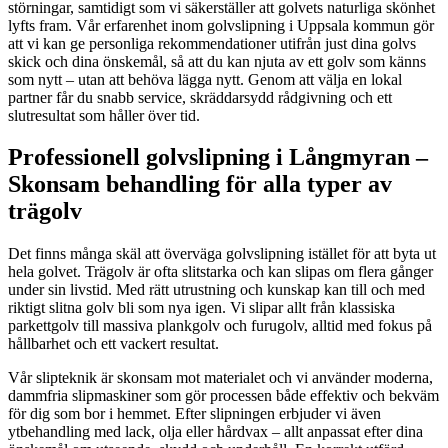
störningar, samtidigt som vi säkerställer att golvets naturliga skönhet
lyfts fram. Vår erfarenhet inom golvslipning i Uppsala kommun gör
att vi kan ge personliga rekommendationer utifrån just dina golvs
skick och dina önskemål, så att du kan njuta av ett golv som känns
som nytt – utan att behöva lägga nytt. Genom att välja en lokal
partner får du snabb service, skräddarsydd rådgivning och ett
slutresultat som håller över tid.
Professionell golvslipning i Långmyran –
Skonsam behandling för alla typer av
trägolv
Det finns många skäl att överväga golvslipning istället för att byta ut
hela golvet. Trägolv är ofta slitstarka och kan slipas om flera gånger
under sin livstid. Med rätt utrustning och kunskap kan till och med
riktigt slitna golv bli som nya igen. Vi slipar allt från klassiska
parkettgolv till massiva plankgolv och furugolv, alltid med fokus på
hållbarhet och ett vackert resultat.
Vår slipteknik är skonsam mot materialet och vi använder moderna,
dammfria slipmaskiner som gör processen både effektiv och bekväm
för dig som bor i hemmet. Efter slipningen erbjuder vi även
ytbehandling med lack, olja eller hårdvax – allt anpassat efter dina