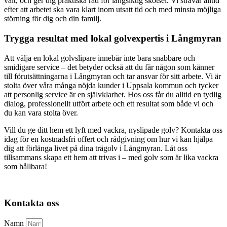
valt, och ger dig praktiska råd för långsiktig skötsel. Vi strävar alltid
efter att arbetet ska vara klart inom utsatt tid och med minsta möjliga
störning för dig och din familj.
Trygga resultat med lokal golvexpertis i Långmyran
Att välja en lokal golvslipare innebär inte bara snabbare och
smidigare service – det betyder också att du får någon som känner
till förutsättningarna i Långmyran och tar ansvar för sitt arbete. Vi är
stolta över våra många nöjda kunder i Uppsala kommun och tycker
att personlig service är en självklarhet. Hos oss får du alltid en tydlig
dialog, professionellt utfört arbete och ett resultat som både vi och
du kan vara stolta över.
Vill du ge ditt hem ett lyft med vackra, nyslipade golv? Kontakta oss
idag för en kostnadsfri offert och rådgivning om hur vi kan hjälpa
dig att förlänga livet på dina trägolv i Långmyran. Låt oss
tillsammans skapa ett hem att trivas i – med golv som är lika vackra
som hållbara!
Kontakta oss
Namn