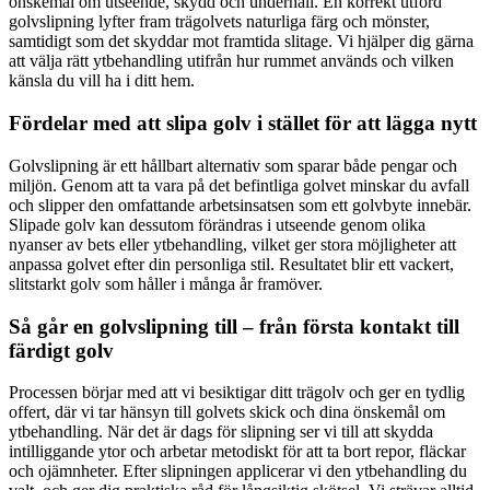
önskemål om utseende, skydd och underhåll. En korrekt utförd
golvslipning lyfter fram trägolvets naturliga färg och mönster,
samtidigt som det skyddar mot framtida slitage. Vi hjälper dig gärna
att välja rätt ytbehandling utifrån hur rummet används och vilken
känsla du vill ha i ditt hem.
Fördelar med att slipa golv i stället för att lägga nytt
Golvslipning är ett hållbart alternativ som sparar både pengar och
miljön. Genom att ta vara på det befintliga golvet minskar du avfall
och slipper den omfattande arbetsinsatsen som ett golvbyte innebär.
Slipade golv kan dessutom förändras i utseende genom olika
nyanser av bets eller ytbehandling, vilket ger stora möjligheter att
anpassa golvet efter din personliga stil. Resultatet blir ett vackert,
slitstarkt golv som håller i många år framöver.
Så går en golvslipning till – från första kontakt till
färdigt golv
Processen börjar med att vi besiktigar ditt trägolv och ger en tydlig
offert, där vi tar hänsyn till golvets skick och dina önskemål om
ytbehandling. När det är dags för slipning ser vi till att skydda
intilliggande ytor och arbetar metodiskt för att ta bort repor, fläckar
och ojämnheter. Efter slipningen applicerar vi den ytbehandling du