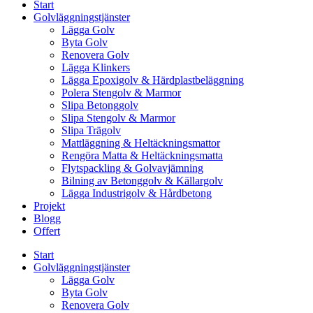
Start
Golvläggningstjänster
Lägga Golv
Byta Golv
Renovera Golv
Lägga Klinkers
Lägga Epoxigolv & Härdplastbeläggning
Polera Stengolv & Marmor
Slipa Betonggolv
Slipa Stengolv & Marmor
Slipa Trägolv
Mattläggning & Heltäckningsmattor
Rengöra Matta & Heltäckningsmatta
Flytspackling & Golvavjämning
Bilning av Betonggolv & Källargolv
Lägga Industrigolv & Hårdbetong
Projekt
Blogg
Offert
Start
Golvläggningstjänster
Lägga Golv
Byta Golv
Renovera Golv